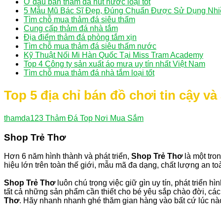
Ở đâu bán thảm đá hút nước loại tốt
5 Mẫu Mũ Bác Sĩ Đẹp, Đúng Chuẩn Được Sử Dụng Nhi
Tìm chỗ mua thảm đá siêu thấm
Cung cấp thảm đá nhà tắm
Địa điểm thảm đá phòng tắm xịn
Tìm chỗ mua thảm đá siêu thấm nước
Kỹ Thuật Nối Mi Hàn Quốc Tại Miss Tram Academy
Top 4 Công ty sản xuất áo mưa uy tín nhất Việt Nam
Tìm chỗ mua thảm đá nhà tắm loại tốt
Top 5 địa chỉ bán đồ chơi tin cậy và
thamda123
Thảm Đá Top Nơi Mua Sắm
Shop Trẻ Thơ
Hơn 6 năm hình thành và phát triển,
Shop Trẻ Thơ
là một tro
hiệu lớn trên toàn thế giới, mẫu mã đa dạng, chất lượng an t
Shop Trẻ Thơ
luôn chú trọng việc giữ gìn uy tín, phát triển 
tất cả những sản phẩm cần thiết cho bé yêu sắp chào đời, các
Thơ
. Hãy nhanh nhanh ghé thăm gian hàng vào bất cứ lúc nà