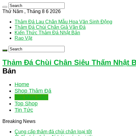
Thứ Năm , Tháng 8 6 2026
Thảm Đá Lau Chân Mẫu Hoa Văn Sinh Động
Thảm Đá Chùi Chân Giả Vân Đá
Kiến Thức Thảm Đá Nhật Bản
Rao Vặt
Thảm Đá Chùi Chân Siêu Thấm Nhật 
Bản
Home
Shop Thảm Đá
Top Mua Sắm
Top Shop
Tin Tức
Breaking News
Cung cấp thảm đá chùi chân loại tốt