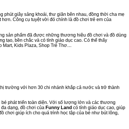
g phút giây sảng khoái, thư giãn bên nhau, đồng thời cha mẹ
 hơn. Công cụ tuyệt vời đó chính là đồ chơi trẻ em của
những sản phẩm đã được những thương hiệu đồ chơi và đồ dùng
g tạo, bền chắc và có tính giáo dục cao. Có thể thấy
ibo Mart, Kids Plaza, Shop Trẻ Thơ…
thị trường với hơn 30 chi nhánh khắp cả nước và trở thành
bé phát triển toàn diện. Với số lượng lớn và các thương
 đa dạng, đồ chơi của
Funny Land
có tính giáo dục cao, giúp
 chơi giúp ích cho quá trình học tập của bé như bút lông,