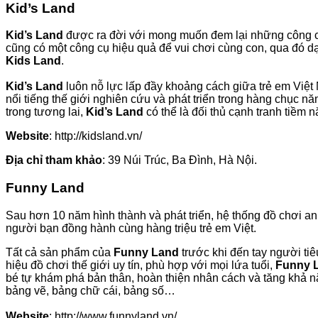
Kid’s Land
Kid’s Land
được ra đời với mong muốn đem lại những công cụ 
cũng có một công cụ hiệu quả để vui chơi cùng con, qua đó dạy
Kids Land
.
Kid’s Land
luôn nỗ lực lấp đầy khoảng cách giữa trẻ em Việ
nổi tiếng thế giới nghiên cứu và phát triển trong hàng chục n
trong tương lai,
Kid’s Land
có thể là đối thủ cạnh tranh tiềm
Website
: http://kidsland.vn/
Địa chỉ tham khảo
: 39 Núi Trúc, Ba Đình, Hà Nội.
Funny Land
Sau hơn 10 năm hình thành và phát triển, hệ thống đồ chơi an
người bạn đồng hành cùng hàng triệu trẻ em Việt.
Tất cả sản phẩm của
Funny Land
trước khi đến tay người ti
hiệu đồ chơi thế giới uy tín, phù hợp với mọi lứa tuổi,
Funny 
bé tự khám phá bản thân, hoàn thiện nhân cách và tăng khả nă
bảng vẽ, bảng chữ cái, bảng số…
Website
: http://www.funnyland.vn/