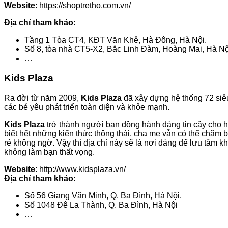
Website
: https://shoptretho.com.vn/
Địa chỉ tham khảo
:
Tầng 1 Tòa CT4, KĐT Văn Khê, Hà Đông, Hà Nội.
Số 8, tòa nhà CT5-X2, Bắc Linh Đàm, Hoàng Mai, Hà Nộ
…
Kids Plaza
Ra đời từ năm 2009,
Kids Plaza
đã xây dựng hệ thống 72 siêu
các bé yêu phát triển toàn diện và khỏe mạnh.
Kids Plaza
trở thành người bạn đồng hành đáng tin cậy cho h
biết hết những kiến thức thông thái, cha mẹ vẫn có thể chăm 
rẻ không ngờ. Vậy thì địa chỉ này sẽ là nơi đáng để lưu tâm
không làm bạn thất vọng.
Website
: http://www.kidsplaza.vn/
Địa chỉ tham khảo
:
Số 56 Giang Văn Minh, Q. Ba Đình, Hà Nội.
Số 1048 Đê La Thành, Q. Ba Đình, Hà Nội
…