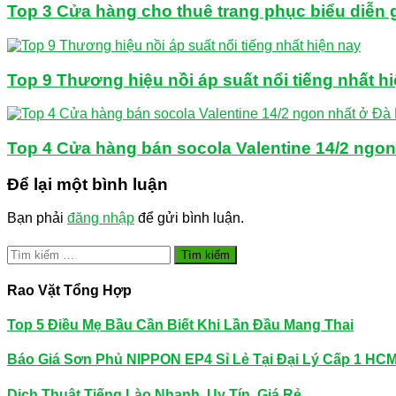
Top 3 Cửa hàng cho thuê trang phục biểu diễn 
Top 9 Thương hiệu nồi áp suất nổi tiếng nhất h
Top 4 Cửa hàng bán socola Valentine 14/2 ngo
Để lại một bình luận
Bạn phải
đăng nhập
để gửi bình luận.
Tìm
kiếm
cho:
Rao Vặt Tổng Hợp
Top 5 Điều Mẹ Bầu Cần Biết Khi Lần Đầu Mang Thai
Báo Giá Sơn Phủ NIPPON EP4 Sỉ Lẻ Tại Đại Lý Cấp 1 HC
Dịch Thuật Tiếng Lào Nhanh, Uy Tín, Giá Rẻ