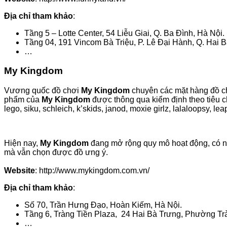
Địa chỉ tham khảo
:
Tầng 5 – Lotte Center, 54 Liễu Giai, Q. Ba Đình, Hà Nội.
Tầng 04, 191 Vincom Bà Triệu, P. Lê Đại Hành, Q. Hai 
…
My Kingdom
Vương quốc đồ chơi
My Kingdom
chuyên các mặt hàng đồ chơ
phẩm của
My Kingdom
được thông qua kiểm định theo tiêu ch
lego, siku, schleich, k’skids, janod, moxie girlz, lalaloopsy
Hiện nay,
My Kingdom
đang mở rộng quy mô hoạt động, có nh
mà vẫn chọn được đồ ưng ý.
Website
: http://www.mykingdom.com.vn/
Địa chỉ tham khảo
:
Số 70, Trần Hưng Đạo, Hoàn Kiếm, Hà Nội.
Tầng 6, Tràng Tiền Plaza, 24 Hai Bà Trưng, Phường Tr
…