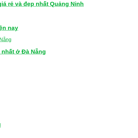
giá rẻ và đẹp nhất Quảng Ninh
iện nay
n nhất ở Đà Nẵng
M