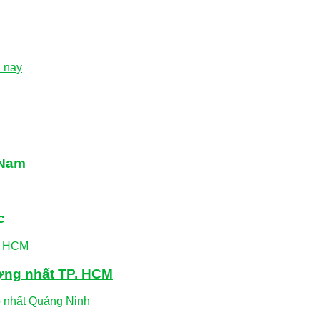
n nay
 Nam
c
ượng nhất TP. HCM