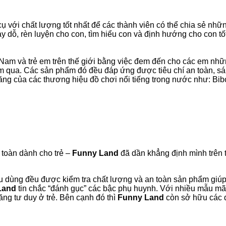
với chất lượng tốt nhất để các thành viên có thể chia sẻ nhữn
 dỗ, rèn luyện cho con, tìm hiểu con và định hướng cho con tốt
t Nam và trẻ em trên thế giới bằng việc đem đến cho các em 
ăm qua. Các sản phẩm đó đều đáp ứng được tiêu chí an toàn, sán
 năng của các thương hiệu đồ chơi nổi tiếng trong nước như: B
 toàn dành cho trẻ –
Funny Land
đã dần khẳng định mình trên 
êu dùng đều được kiểm tra chất lượng và an toàn sản phẩm giúp 
Land
tin chắc “đánh gục” các bậc phụ huynh. Với nhiều mẫu mã
ng tư duy ở trẻ. Bên cạnh đó thì
Funny Land
còn sở hữu các đồ