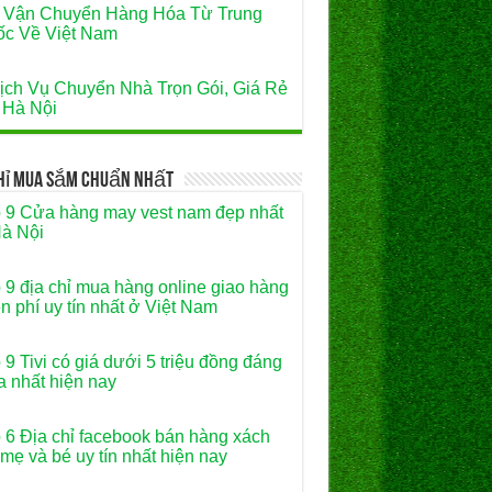
 Vận Chuyển Hàng Hóa Từ Trung
c Về Việt Nam
ịch Vụ Chuyển Nhà Trọn Gói, Giá Rẻ
 Hà Nội
Chỉ Mua Sắm Chuẩn Nhất
 9 Cửa hàng may vest nam đẹp nhất
à Nội
 9 địa chỉ mua hàng online giao hàng
n phí uy tín nhất ở Việt Nam
 9 Tivi có giá dưới 5 triệu đồng đáng
 nhất hiện nay
 6 Địa chỉ facebook bán hàng xách
 mẹ và bé uy tín nhất hiện nay