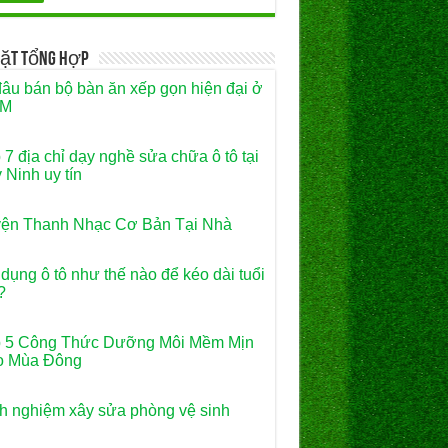
Vặt Tổng Hợp
âu bán bộ bàn ăn xếp gọn hiện đại ở
M
 7 địa chỉ dạy nghề sửa chữa ô tô tại
 Ninh uy tín
ện Thanh Nhạc Cơ Bản Tại Nhà
dụng ô tô như thế nào để kéo dài tuổi
?
 5 Công Thức Dưỡng Môi Mềm Mịn
o Mùa Đông
h nghiệm xây sửa phòng vệ sinh