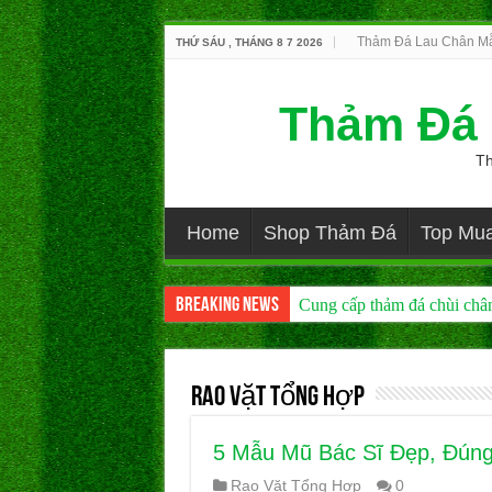
Thảm Đá Lau Chân Mẫ
THỨ SÁU , THÁNG 8 7 2026
Thảm Đá 
Th
Home
Shop Thảm Đá
Top Mu
Breaking News
Cung cấp thảm đá chùi chân 
Rao Vặt Tổng Hợp
5 Mẫu Mũ Bác Sĩ Đẹp, Đún
Rao Vặt Tổng Hợp
0