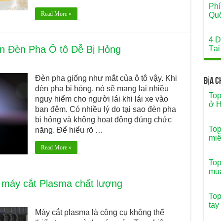
Phí
Read More »
Quố
4 D
n Đèn Pha Ô tô Dễ Bị Hỏng
Tại
Đèn pha giống như mắt của ô tô vậy. Khi
Địa 
đèn pha bị hỏng, nó sẽ mang lại nhiều
Top
nguy hiểm cho người lái khi lái xe vào
ở H
ban đêm. Có nhiều lý do tại sao đèn pha
bị hỏng và không hoạt động đúng chức
Top
năng. Để hiểu rõ …
miễ
Read More »
Top
mua
 máy cắt Plasma chất lượng
Top
tay
Máy cắt plasma là công cụ không thể