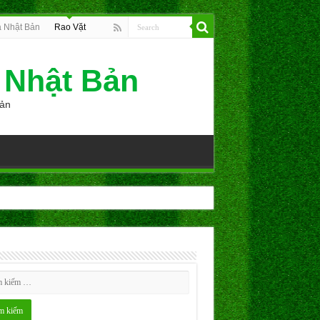
 Nhật Bản
Rao Vặt
 Nhật Bản
Bản