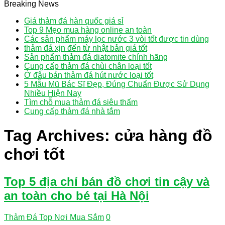
Breaking News
Giá thảm đá hàn quốc giá sỉ
Top 9 Mẹo mua hàng online an toàn
Các sản phẩm máy lọc nước 3 vòi tốt được tin dùng
thảm đá xịn đến từ nhật bản giá tốt
Sản phẩm thảm đá diatomite chính hãng
Cung cấp thảm đá chùi chân loại tốt
Ở đâu bán thảm đá hút nước loại tốt
5 Mẫu Mũ Bác Sĩ Đẹp, Đúng Chuẩn Được Sử Dụng
Nhiều Hiện Nay
Tìm chỗ mua thảm đá siêu thấm
Cung cấp thảm đá nhà tắm
Tag Archives:
cửa hàng đồ
chơi tốt
Top 5 địa chỉ bán đồ chơi tin cậy và
an toàn cho bé tại Hà Nội
Thảm Đá Top Nơi Mua Sắm
0