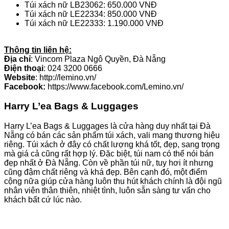
Túi xách nữ LB23062: 650.000 VNĐ
Túi xách nữ LE22334: 850.000 VNĐ
Túi xách nữ LE22333: 1.190.000 VNĐ
Thông tin liên hệ:
Địa chỉ
: Vincom Plaza Ngô Quyền, Đà Nẵng
Điện thoại
: 024 3200 0666
Website
: http://lemino.vn/
Facebook:
https://www.facebook.com/Lemino.vn/
Harry L’ea Bags & Luggages
Harry L’ea Bags & Luggages là cửa hàng duy nhất tại Đà
Nẵng có bán các sản phẩm túi xách, vali mang thương hiệu
riêng. Túi xách ở đây có chất lượng khá tốt, đẹp, sang trọng
mà giá cả cũng rất hợp lý. Đặc biệt, túi nam có thể nói bán
đẹp nhất ở Đà Nẵng. Còn về phần túi nữ, tuy hơi ít nhưng
cũng đậm chất riêng và khá đẹp. Bên cạnh đó, một điểm
cộng nữa giúp cửa hàng luôn thu hút khách chính là đội ngũ
nhân viên thân thiên, nhiệt tình, luôn sẵn sàng tư vấn cho
khách bất cứ lúc nào.