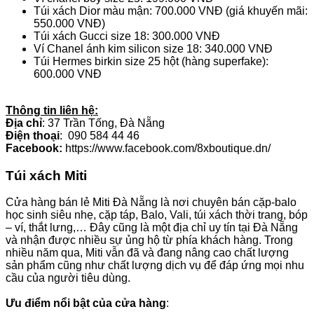
Túi xách Dior màu mận: 700.000 VNĐ (giá khuyến mãi:
550.000 VNĐ)
Túi xách Gucci size 18: 300.000 VNĐ
Ví Chanel ánh kim silicon size 18: 340.000 VNĐ
Túi Hermes birkin size 25 hột (hàng superfake):
600.000 VNĐ
Thông tin liên hệ:
Địa chỉ
: 37 Trần Tống, Đà Nẵng
Điện thoại
: 090 584 44 46
Facebook:
https://www.facebook.com/8xboutique.dn/
Túi xách Miti
Cửa hàng bán lẻ Miti Đà Nẵng là nơi chuyên bán cặp-balo
học sinh siêu nhẹ, cặp táp, Balo, Vali, túi xách thời trang, bóp
– ví, thắt lưng,… Đây cũng là một địa chỉ uy tín tại Đà Nẵng
và nhận được nhiều sự ủng hộ từ phía khách hàng. Trong
nhiều năm qua, Miti vẫn đã và đang nâng cao chất lượng
sản phẩm cũng như chất lượng dịch vụ để đáp ứng mọi nhu
cầu của người tiêu dùng.
Ưu điểm nổi bật của cửa hàng
: