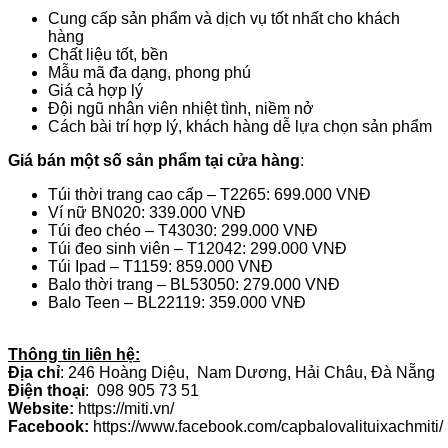
Cung cấp sản phẩm và dịch vụ tốt nhất cho khách
hàng
Chất liệu tốt, bền
Mẫu mã đa dạng, phong phú
Giá cả hợp lý
Đội ngũ nhân viên nhiệt tình, niềm nở
Cách bài trí hợp lý, khách hàng dễ lựa chọn sản phẩm
Giá bán một số sản phẩm tại cửa hàng
:
Túi thời trang cao cấp – T2265: 699.000 VNĐ
Ví nữ BN020: 339.000 VNĐ
Túi đeo chéo – T43030: 299.000 VNĐ
Túi đeo sinh viên – T12042: 299.000 VNĐ
Túi Ipad – T1159: 859.000 VNĐ
Balo thời trang – BL53050: 279.000 VNĐ
Balo Teen – BL22119: 359.000 VNĐ
Thông tin liên hệ:
Địa chỉ
: 246 Hoàng Diệu, Nam Dương, Hải Châu, Đà Nẵng
Điện thoại
: 098 905 73 51
Website:
https://miti.vn/
Facebook:
https://www.facebook.com/capbalovalituixachmiti/