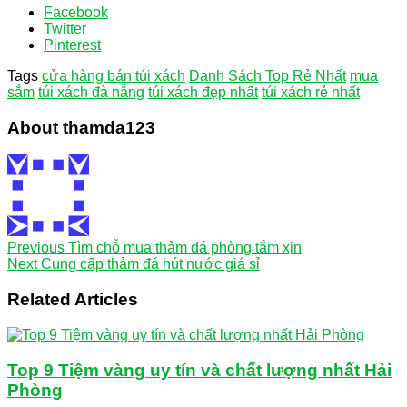
Facebook
Twitter
Pinterest
Tags
cửa hàng bán túi xách
Danh Sách Top Rẻ Nhất
mua
sắm
túi xách đà nẵng
túi xách đẹp nhất
túi xách rẻ nhất
About thamda123
Previous
Tìm chỗ mua thảm đá phòng tắm xịn
Next
Cung cấp thảm đá hút nước giá sỉ
Related Articles
Top 9 Tiệm vàng uy tín và chất lượng nhất Hải
Phòng