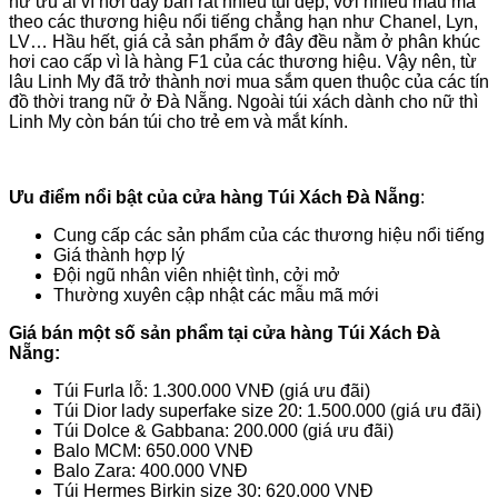
nữ ưu ái vì nơi đây bán rất nhiều túi đẹp, với nhiều mẫu mã
theo các thương hiệu nổi tiếng chẳng hạn như Chanel, Lyn,
LV… Hầu hết, giá cả sản phẩm ở đây đều nằm ở phân khúc
hơi cao cấp vì là hàng F1 của các thương hiệu. Vậy nên, từ
lâu Linh My đã trở thành nơi mua sắm quen thuộc của các tín
đồ thời trang nữ ở Đà Nẵng. Ngoài túi xách dành cho nữ thì
Linh My còn bán túi cho trẻ em và mắt kính.
Ưu điểm nổi bật của cửa hàng Túi Xách Đà Nẵng
:
Cung cấp các sản phẩm của các thương hiệu nổi tiếng
Giá thành hợp lý
Đội ngũ nhân viên nhiệt tình, cởi mở
Thường xuyên cập nhật các mẫu mã mới
Giá bán một số sản phẩm tại cửa hàng Túi Xách Đà
Nẵng:
Túi Furla lỗ: 1.300.000 VNĐ (giá ưu đãi)
Túi Dior lady superfake size 20: 1.500.000 (giá ưu đãi)
Túi Dolce & Gabbana: 200.000 (giá ưu đãi)
Balo MCM: 650.000 VNĐ
Balo Zara: 400.000 VNĐ
Túi Hermes Birkin size 30: 620.000 VNĐ