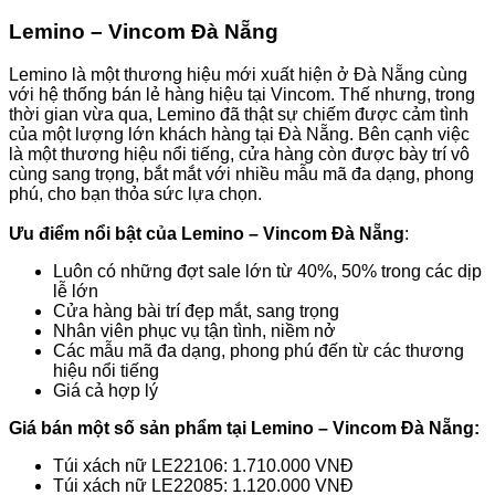
Lemino – Vincom Đà Nẵng
Lemino là một thương hiệu mới xuất hiện ở Đà Nẵng cùng
với hệ thống bán lẻ hàng hiệu tại Vincom. Thế nhưng, trong
thời gian vừa qua, Lemino đã thật sự chiếm được cảm tình
của một lượng lớn khách hàng tại Đà Nẵng. Bên cạnh việc
là một thương hiệu nổi tiếng, cửa hàng còn được bày trí vô
cùng sang trọng, bắt mắt với nhiều mẫu mã đa dạng, phong
phú, cho bạn thỏa sức lựa chọn.
Ưu điểm nổi bật của Lemino – Vincom Đà Nẵng
:
Luôn có những đợt sale lớn từ 40%, 50% trong các dịp
lễ lớn
Cửa hàng bài trí đẹp mắt, sang trọng
Nhân viên phục vụ tận tình, niềm nở
Các mẫu mã đa dạng, phong phú đến từ các thương
hiệu nổi tiếng
Giá cả hợp lý
Giá bán một số sản phẩm tại
Lemino – Vincom Đà Nẵng:
Túi xách nữ LE22106: 1.710.000 VNĐ
Túi xách nữ LE22085: 1.120.000 VNĐ