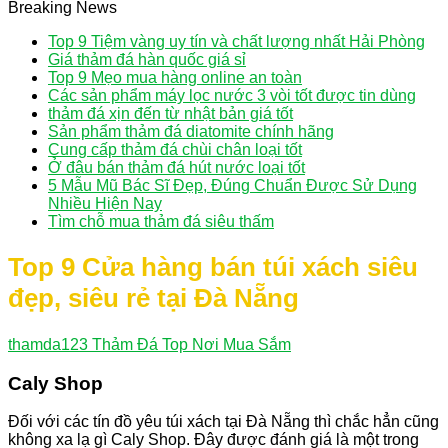
Breaking News
Top 9 Tiệm vàng uy tín và chất lượng nhất Hải Phòng
Giá thảm đá hàn quốc giá sỉ
Top 9 Mẹo mua hàng online an toàn
Các sản phẩm máy lọc nước 3 vòi tốt được tin dùng
thảm đá xịn đến từ nhật bản giá tốt
Sản phẩm thảm đá diatomite chính hãng
Cung cấp thảm đá chùi chân loại tốt
Ở đâu bán thảm đá hút nước loại tốt
5 Mẫu Mũ Bác Sĩ Đẹp, Đúng Chuẩn Được Sử Dụng
Nhiều Hiện Nay
Tìm chỗ mua thảm đá siêu thấm
Top 9 Cửa hàng bán túi xách siêu
đẹp, siêu rẻ tại Đà Nẵng
thamda123
Thảm Đá Top Nơi Mua Sắm
Caly Shop
Đối với các tín đồ yêu túi xách tại Đà Nẵng thì chắc hẳn cũng
không xa lạ gì Caly Shop. Đây được đánh giá là một trong