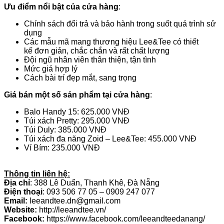
Ưu điểm nổi bật của cửa hàng
:
Chính sách đổi trả và bảo hành trong suốt quá trình sử
dụng
Các mẫu mã mang thương hiệu Lee&Tee có thiết
kế đơn giản, chắc chắn và rất chất lượng
Đội ngũ nhân viên thân thiện, tận tình
Mức giá hợp lý
Cách bài trí đẹp mắt, sang trọng
Giá bán một số sản phẩm tại cửa hàng
:
Balo Handy 15: 625.000 VNĐ
Túi xách Pretty: 295.000 VNĐ
Túi Duly: 385.000 VNĐ
Túi xách đa năng Zoid – Lee&Tee: 455.000 VNĐ
Ví Bím: 235.000 VNĐ
Thông tin liên hệ:
Địa chỉ
: 388 Lê Duẩn, Thanh Khê, Đà Nẵng
Điện thoại
: 093 506 77 05 – 0909 247 077
Email:
leeandtee.dn@gmail.com
Website:
http://leeandtee.vn/
Facebook:
https://www.facebook.com/leeandteedanang/