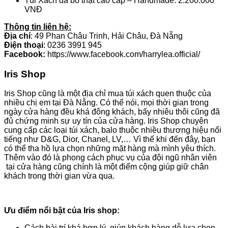
Túi Xách da bò thật cao cấp – Handmade: 2.200.000
VNĐ
Thông tin liên hệ:
Địa chỉ
: 49 Phan Châu Trinh, Hải Châu, Đà Nẵng
Điện thoại
: 0236 3991 945
Facebook:
https://www.facebook.com/harrylea.official/
Iris Shop
Iris Shop cũng là một địa chỉ mua túi xách quen thuộc của
nhiều chị em tại Đà Nẵng. Có thể nói, mọi thời gian trong
ngày cửa hàng đều khá đông khách, bấy nhiêu thôi cũng đã
đủ chứng minh sự uy tín của cửa hàng. Iris Shop chuyên
cung cấp các loại túi xách, balo thuộc nhiều thương hiệu nổi
tiếng như D&G, Dior, Chanel, LV,… Vì thế khi đến đây, bạn
có thể tha hồ lựa chọn những mặt hàng mà mình yêu thích.
Thêm vào đó là phong cách phục vụ của đội ngũ nhân viên
tại cửa hàng cũng chính là một điểm cộng giúp giữ chân
khách trong thời gian vừa qua.
Ưu điểm nổi bật của
Iris shop:
Cách bài trí khá hợp lý, giúp khách hàng dễ lựa chọn