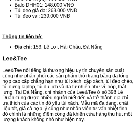
Balo DHH01: 148.000 VNĐ
Túi đeo giả da: 268.000 VNĐ
Túi đeo vai: 239.000 VNĐ
Thông tin liên hệ:
Địa chỉ:
153, Lê Lợi, Hải Châu, Đà Nẵng
Lee&Tee
Lee&Tee nổi tiếng là thương hiệu uy tín chuyên sản xuất
cũng như phân phối các sản phẩm thời trang bằng da tổng
hợp cao cấp chẳng hạn như túi xách, cặp xách, túi đeo chéo,
túi đựng laptop, túi du lịch và da tự nhiên như ví, bóp, thắt
lưng. Tại Đà Nẵng, chi nhánh của Lee&Tee ở số 398 Lê
Duẩn cũng được nhiều người biết đến và trở thành địa chỉ
ưa thích của các tín đồ yêu túi xách. Mẫu mã đa dạng, chất
liệu tốt, giá cả hợp lý cũng như nhân viên tư vấn nhiệt tình
đó chính là những điểm cộng đã khiến cửa hàng thu hút một
lượng khách không nhỏ như hiện nay.