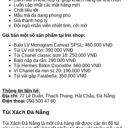
Luôn cập nhật các mặt hàng mới
Chất liệu tốt
Mẫu mã đa dạng phong phú
Giá thành hợp lý
Đội ngũ nhân viên nhiệt tình, cởi mở
Giá bán một số sản phẩm tại Iris shop:
Balo LV Monogram Canvas SPSL: 460.000 VNĐ
Túi LV nút tròn: 390.000 VNĐ
Túi Chanel classic size 18: 250.000 VNĐ
Balo nắp da rắn: 290.000 VNĐ
Túi Hermes Birkin Crocodile: 660.000 VNĐ
Ví Chanel da mịn sz 20: 190.000 VNĐ
Túi vải gập Falabella: 350.000 VNĐ
Thông tin liên hệ:
Địa chỉ
: 72 Lê Duẩn, Thạch Thang, Hải Châu, Đà Nẵng
Điện thoại
: 090 500 47 60
Túi Xách Đà Nẵng
Túi Xách Đà Nẵng là một cửa hàng rất được các tín đồ túi