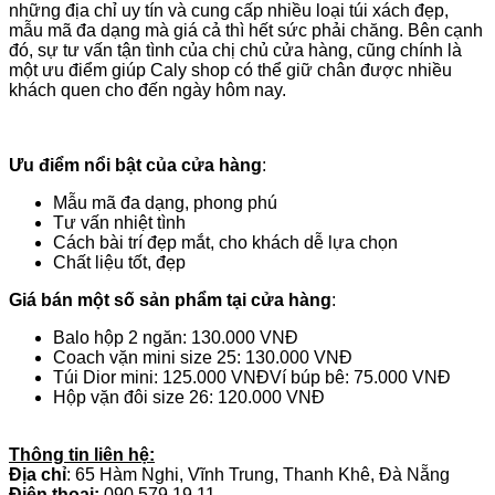
những địa chỉ uy tín và cung cấp nhiều loại túi xách đẹp,
mẫu mã đa dạng mà giá cả thì hết sức phải chăng. Bên cạnh
đó, sự tư vấn tận tình của chị chủ cửa hàng, cũng chính là
một ưu điểm giúp Caly shop có thể giữ chân được nhiều
khách quen cho đến ngày hôm nay.
Ưu điểm nổi bật của cửa hàng
:
Mẫu mã đa dạng, phong phú
Tư vấn nhiệt tình
Cách bài trí đẹp mắt, cho khách dễ lựa chọn
Chất liệu tốt, đẹp
Giá bán một số sản phẩm tại cửa hàng
:
Balo hộp 2 ngăn: 130.000 VNĐ
Coach vặn mini size 25: 130.000 VNĐ
Túi Dior mini: 125.000 VNĐVí búp bê: 75.000 VNĐ
Hộp vặn đôi size 26: 120.000 VNĐ
Thông tin liên hệ:
Địa chỉ
: 65 Hàm Nghi, Vĩnh Trung, Thanh Khê, Đà Nẵng
Điện thoại:
090 579 19 11