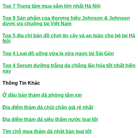
Top 7 Trung tâm mua sắm lớn nhất Hà Nội
Top 9 Sản phẩm của thương hiệu Johnson & Johnson
được ưa chuộng tại Việt Nam
Top 5 địa chỉ bán đồ chơi tin cậy và an toàn cho bé tại Hà
Nội
Top 4 Loại đồ uống vừa lạ vừa ngon tại Sài Gòn
Top 4 Serum dưỡng trắng da chống lão hóa tốt nhất hiện
nay
Thông Tin Khác
Ở đâu bán thảm đá phòng tắm xịn
Địa điểm thảm đá chùi chân giá rẻ nhất
Địa điểm thảm đá siêu thấm nước loại tốt
Tìm chỗ mua thảm đá nhật bản loại tốt