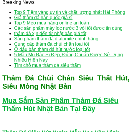
Breaking News
Top 9 Tiệm vàng uy tín và chất lượng nhất Hải Phòng
Giá thảm đá hàn quốc giá sỉ
Top 9 Mẹo mua hàng online an toàn
Các sản phẩm máy lọc nước 3 vòi tốt được tin dùng
thảm đá xịn đến từ nhật bản giá tốt
Sản phẩm thảm đá diatomite chính hãng
Cung cấp thảm đá chùi chân loại tốt
Ở đâu bán thảm đá hút nước loại tốt
5 Mẫu Mũ Bác Sĩ Đẹp, Đúng Chuẩn Được Sử Dụng
Nhiều Hiện Nay
Tìm chỗ mua thảm đá siêu thấm
Thảm Đá Chùi Chân Siêu Thất Hút,
Siêu Mỏng Nhật Bản
Mua Sắm Sản Phẩm Thảm Đá Siêu
Thấm Hút Nhật Bản Tại Đây