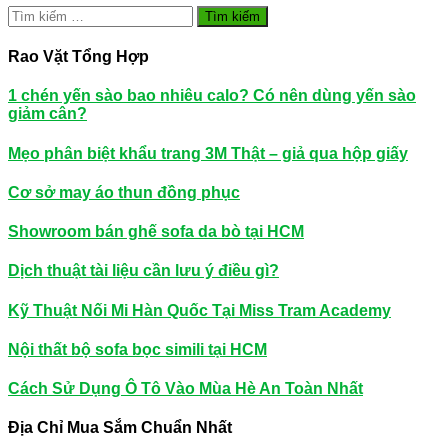
Tìm
kiếm
cho:
Rao Vặt Tổng Hợp
1 chén yến sào bao nhiêu calo? Có nên dùng yến sào
giảm cân?
Mẹo phân biệt khẩu trang 3M Thật – giả qua hộp giấy
Cơ sở may áo thun đồng phục
Showroom bán ghế sofa da bò tại HCM
Dịch thuật tài liệu cần lưu ý điều gì?
Kỹ Thuật Nối Mi Hàn Quốc Tại Miss Tram Academy
Nội thất bộ sofa bọc simili tại HCM
Cách Sử Dụng Ô Tô Vào Mùa Hè An Toàn Nhất
Địa Chỉ Mua Sắm Chuẩn Nhất