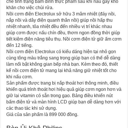
chế tình trạng bám dính thực phẩm sau khi nấu gây khó
khăn cho việc chùi rửa.
Nồi cơm điện Electrolux sở hữu 3 mâm nhiệt (đáy nồi,
nắp nồi và dây điện quanh thân nồi) giúp nồi hấp thu
nhiệt nhanh, tỏa nhiệt đều đến nhiều vị trí khác nhau
giúp cơm được nấu chín đều, thơm ngon đồng thời giúp
tiết kiệm điện năng tiêu thụ. Nồi cơm điện tử giữ ấm cơm
đến 12 tiếng.
Nồi cơm điện Electrolux có kiểu dáng hiện tại nhỏ gọn
cùng tông màu trắng sang trọng giúp bạn có thể dễ dàng
làm nổi bật không gian bếp nhà bạn. Kèm theo đó, thiết
kế nồi cơm điện tử mang lại khả năng giữ nhiệt tốt cho
khi nấu cơm.
Sản phẩm được trang bị nắp thoát hơi thông minh, điều
khiển quá trình thoát hơi hiệu quả giúp cơm ngon hơn và
giữ lại vitamin có sẵn trong gạo. Bảng điều khiển nút
bấm điện tử và màn hình LCD giúp bạn dễ dàng hơn với
các thao tác khi sử dụng.
Giá của sản phẩm là 899 000 đồng.