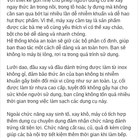
Với thiết kế gọn nhẹ cho phép người dùng có thể xay
ngay thức ăn trong nồi, trong tô hoặc ly đựng mà không
cần san qua bớt lại nhiều lần dễ nhiễm khuẩn và dễ hao
hụt thực phẩm. Vì thế, máy xay cầm tay là sản phẩm
được các bà mẹ vô cùng yêu thích vì có thể xay cháo,
bột cho bé dễ dàng và nhanh chóng.
Hệ thống khóa an toàn sẽ giữ các bộ phận cố định, giúp
bạn thao tác một cách dễ dàng và an toàn hơn. Bạn sẽ
không lo máy bị lỏng, rơi ra trong quá trình sử dụng.
Lưỡi dao, đầu xay và đầu đánh trứng được làm từ inox
không gỉ, đảm bảo thức ăn của bạn không bị nhiễm
khuẩn gây biến đổi mùi vị cũng như sự an toàn. Ly, cối
được làm từ nhựa cao cấp, tuyệt đối không gây hại cho
sức khỏe người sử dụng, bạn cũng không tốn quá nhiều
thời gian trong việc làm sạch các dụng cụ này.
Ngoài chức năng xay sinh tố, xay khô, máy có tích hợp
thêm dụng cụ chuyên dụng đảm nhận chức năng đánh
trứng rất tiện lợi. Chức năng cắt rau, củ, quả đi kèm cũng
giúp các bà nội trợ tiết kiệm thêm thời gian khi làm bếp.