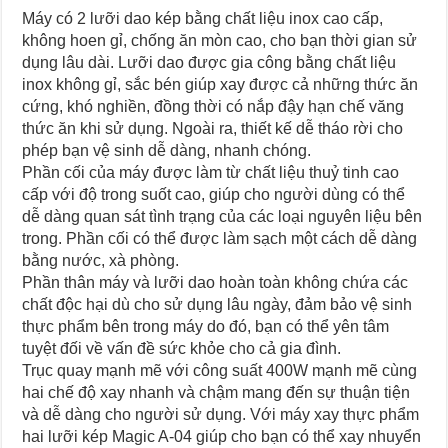
Máy có 2 lưỡi dao kép bằng chất liệu inox cao cấp,
không hoen gỉ, chống ăn mòn cao, cho bạn thời gian sử
dụng lâu dài. Lưỡi dao được gia công bằng chất liệu
inox không gỉ, sắc bén giúp xay được cả những thức ăn
cứng, khó nghiền, đồng thời có nắp đậy hạn chế văng
thức ăn khi sử dụng. Ngoài ra, thiết kế dễ tháo rời cho
phép bạn vệ sinh dễ dàng, nhanh chóng.
Phần cối của máy được làm từ chất liệu thuỷ tinh cao
cấp với độ trong suốt cao, giúp cho người dùng có thể
dễ dàng quan sát tình trạng của các loại nguyên liệu bên
trong. Phần cối có thể được làm sạch một cách dễ dàng
bằng nước, xà phòng.
Phần thân máy và lưỡi dao hoàn toàn không chứa các
chất độc hại dù cho sử dụng lâu ngày, đảm bảo vệ sinh
thực phẩm bên trong máy do đó, bạn có thể yên tâm
tuyệt đối về vấn đề sức khỏe cho cả gia đình.
Trục quay mạnh mẽ với công suất 400W mạnh mẽ cùng
hai chế độ xay nhanh và chậm mang đến sự thuận tiện
và dễ dàng cho người sử dụng. Với máy xay thực phẩm
hai lưỡi kép Magic A-04 giúp cho bạn có thể xay nhuyển