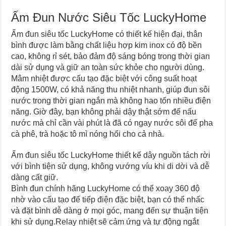
Ấm Đun Nước Siêu Tốc LuckyHome
Ấm đun siêu tốc LuckyHome có thiết kế hiện đại, thân
bình được làm bằng chất liệu hợp kim inox có độ bền
cao, không rỉ sét, bảo đảm độ sáng bóng trong thời gian
dài sử dụng và giữ an toàn sức khỏe cho người dùng.
Mâm nhiệt được cấu tạo đặc biệt với công suất hoạt
động 1500W, có khả năng thu nhiệt nhanh, giúp đun sôi
nước trong thời gian ngắn mà không hao tốn nhiều điện
năng. Giờ đây, bạn không phải dậy thật sớm để nấu
nước mà chỉ cần vài phút là đã có ngay nước sôi để pha
cà phê, trà hoặc tô mì nóng hổi cho cả nhà.
Ấm đun siêu tốc LuckyHome thiết kế dây nguồn tách rời
với bình tiện sử dụng, không vướng víu khi di dời và dễ
dàng cất giữ.
Bình đun chính hãng LuckyHome có thể xoay 360 độ
nhờ vào cấu tạo đế tiếp điện đặc biệt, bạn có thể nhấc
và đặt bình dễ dàng ở mọi góc, mang đến sự thuận tiện
khi sử dụng.Relay nhiệt sẽ cảm ứng và tự động ngắt