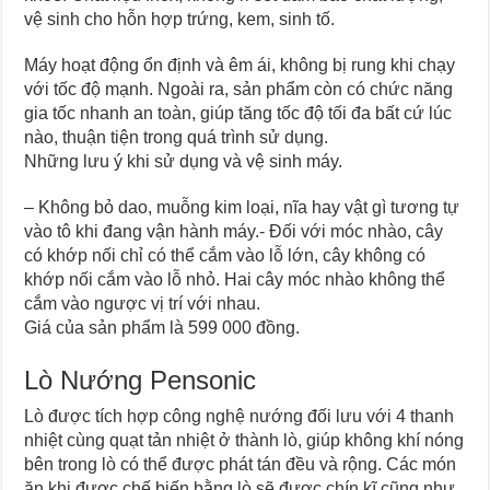
vệ sinh cho hỗn hợp trứng, kem, sinh tố.
Máy hoạt động ổn định và êm ái, không bị rung khi chạy
với tốc độ mạnh. Ngoài ra, sản phẩm còn có chức năng
gia tốc nhanh an toàn, giúp tăng tốc độ tối đa bất cứ lúc
nào, thuận tiện trong quá trình sử dụng.
Những lưu ý khi sử dụng và vệ sinh máy.
– Không bỏ dao, muỗng kim loại, nĩa hay vật gì tương tự
vào tô khi đang vận hành máy.- Đối với móc nhào, cây
có khớp nối chỉ có thể cắm vào lỗ lớn, cây không có
khớp nối cắm vào lỗ nhỏ. Hai cây móc nhào không thể
cắm vào ngược vị trí với nhau.
Giá của sản phẩm là 599 000 đồng.
Lò Nướng Pensonic
Lò được tích hợp công nghệ nướng đối lưu với 4 thanh
nhiệt cùng quạt tản nhiệt ở thành lò, giúp không khí nóng
bên trong lò có thể được phát tán đều và rộng. Các món
ăn khi được chế biến bằng lò sẽ được chín kĩ cũng như