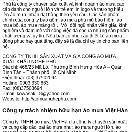
Phú là công ty chuyên sản xuất và kinh doanh áo mưa cao
cấp dành cho người lớn và trẻ em, in logo và thương hiệu
lên áo mưa, nhận đặt hàng theo yêu cầu. Các sản phẩm
chính của công ty bao gồm: áo mưa phủ mũ bảo hiểm, áo
mưa bộ, áo mưa măng tô… Với đội ngũ nhân viên giàu kinh
nghiệm và đam mê với công việc đã cho ra những sản phẩm
chất lượng và uy tín. Nếu bạn có nhu cầu thiết kế áo mưa
đồng phục hay quà tặng, đây sẽ là địa chỉ uy tín cho bạn liên
hệ.
CÔNG TY TNHH SẢN XUẤT VÀ GIA CÔNG ÁO MƯA
XUẤT KHẨU NGHỆ PHÚ
Địa chỉ: 468/23 Mã Lò, Phường Bình Hưng Hòa A – Quận
Bình Tân – Thành phố Hồ Chí Minh
Điện thoại: (08) 37502094
Hotline: 0903.330.863
Fax: (08)37503694
Email: kowasaki18@yahoo.com
Website: http://aomuanghephu.com
Công ty trách nhiệm hữu hạn áo mưa Việt Hàn
Công ty TNHH áo mưa Việt Hàn là công ty chuyên sản xuất
và cung cấp các loại áo mưa như: áo mưa người lớn, áo