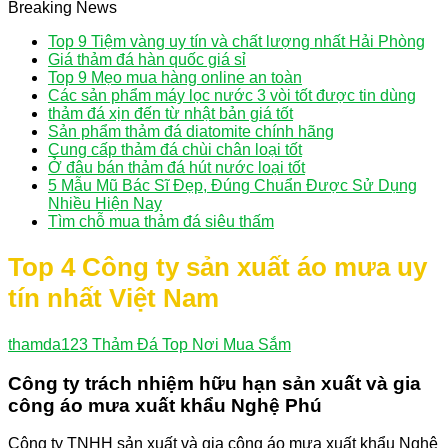
Breaking News
Top 9 Tiệm vàng uy tín và chất lượng nhất Hải Phòng
Giá thảm đá hàn quốc giá sỉ
Top 9 Mẹo mua hàng online an toàn
Các sản phẩm máy lọc nước 3 vòi tốt được tin dùng
thảm đá xịn đến từ nhật bản giá tốt
Sản phẩm thảm đá diatomite chính hãng
Cung cấp thảm đá chùi chân loại tốt
Ở đâu bán thảm đá hút nước loại tốt
5 Mẫu Mũ Bác Sĩ Đẹp, Đúng Chuẩn Được Sử Dụng
Nhiều Hiện Nay
Tìm chỗ mua thảm đá siêu thấm
Top 4 Công ty sản xuất áo mưa uy
tín nhất Việt Nam
thamda123
Thảm Đá Top Nơi Mua Sắm
Công ty trách nhiệm hữu hạn sản xuất và gia
công áo mưa xuất khẩu Nghệ Phú
Công ty TNHH sản xuất và gia công áo mưa xuất khẩu Nghệ