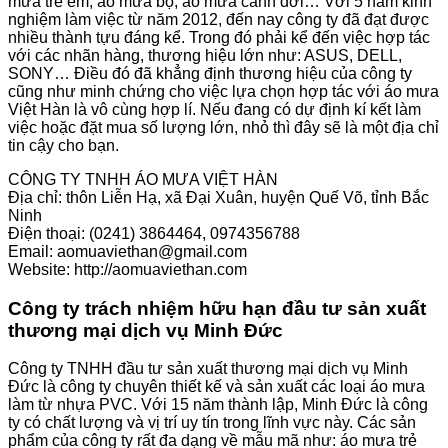
mưa trẻ em, áo mưa bộ, áo mưa cánh dơi… Với 5 năm kinh
nghiệm làm việc từ năm 2012, đến nay công ty đã đạt được
nhiều thành tựu đáng kể. Trong đó phải kể đến việc hợp tác
với các nhãn hàng, thương hiệu lớn như: ASUS, DELL,
SONY… Điều đó đã khẳng định thương hiệu của công ty
cũng như minh chứng cho việc lựa chọn hợp tác với áo mưa
Việt Hàn là vô cùng hợp lí. Nếu đang có dự định kí kết làm
việc hoặc đặt mua số lượng lớn, nhỏ thì đây sẽ là một địa chỉ
tin cậy cho bạn.
CÔNG TY TNHH ÁO MƯA VIỆT HÀN
Địa chỉ: thôn Liễn Hạ, xã Đại Xuân, huyện Quế Võ, tỉnh Bắc
Ninh
Điện thoại: (0241) 3864464, 0974356788
Email: aomuaviethan@gmail.com
Website: http://aomuaviethan.com
Công ty trách nhiệm hữu hạn đầu tư sản xuất
thương mại dịch vụ Minh Đức
Công ty TNHH đầu tư sản xuất thương mại dịch vụ Minh
Đức là công ty chuyên thiết kế và sản xuất các loại áo mưa
làm từ nhựa PVC. Với 15 năm thành lập, Minh Đức là công
ty có chất lượng và vị trí uy tín trong lĩnh vực này. Các sản
phẩm của công ty rất đa dạng về mẫu mã như: áo mưa trẻ