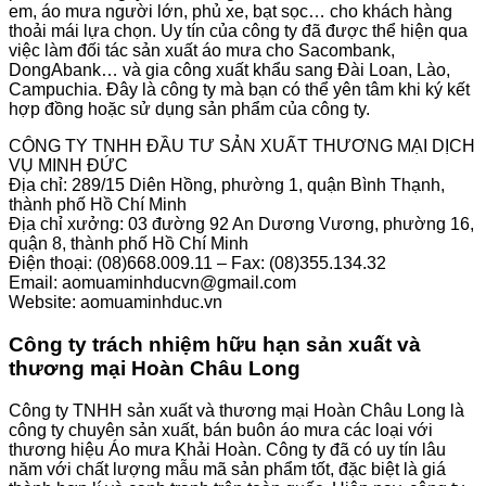
em, áo mưa người lớn, phủ xe, bạt sọc… cho khách hàng
thoải mái lựa chọn. Uy tín của công ty đã được thể hiện qua
việc làm đối tác sản xuất áo mưa cho Sacombank,
DongAbank… và gia công xuất khẩu sang Đài Loan, Lào,
Campuchia. Đây là công ty mà bạn có thể yên tâm khi ký kết
hợp đồng hoặc sử dụng sản phẩm của công ty.
CÔNG TY TNHH ĐẦU TƯ SẢN XUẤT THƯƠNG MẠI DỊCH
VỤ MINH ĐỨC
Địa chỉ: 289/15 Diên Hồng, phường 1, quận Bình Thạnh,
thành phố Hồ Chí Minh
Địa chỉ xưởng: 03 đường 92 An Dương Vương, phường 16,
quận 8, thành phố Hồ Chí Minh
Điện thoại: (08)668.009.11 – Fax: (08)355.134.32
Email: aomuaminhducvn@gmail.com
Website: aomuaminhduc.vn
Công ty trách nhiệm hữu hạn sản xuất và
thương mại Hoàn Châu Long
Công ty TNHH sản xuất và thương mại Hoàn Châu Long là
công ty chuyên sản xuất, bán buôn áo mưa các loại với
thương hiệu Áo mưa Khải Hoàn. Công ty đã có uy tín lâu
năm với chất lượng mẫu mã sản phẩm tốt, đặc biệt là giá