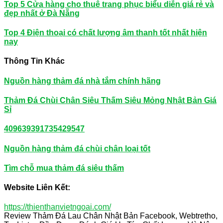
Top 5 Cửa hàng cho thuê trang phục biểu diễn giá rẻ và
đẹp nhất ở Đà Nẵng
Top 4 Điện thoại có chất lượng âm thanh tốt nhất hiện
nay
Thông Tin Khác
Nguồn hàng thảm đá nhà tắm chính hãng
Thảm Đá Chùi Chân Siêu Thấm Siêu Mỏng Nhật Bản Giá
Sỉ
409639391735429547
Nguồn hàng thảm đá chùi chân loại tốt
Tìm chỗ mua thảm đá siêu thấm
Website Liên Kết:
https://thienthanvietngoai.com/
Review Thảm Đá Lau Chân Nhật Bản Facebook, Webtretho,