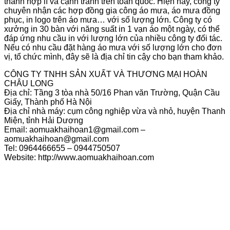
thành hợp lí và cạnh tranh trên toàn quốc. Hiện nay, công ty
chuyên nhận các hợp đồng gia công áo mưa, áo mưa đồng
phục, in logo trên áo mưa… với số lượng lớn. Công ty có
xưởng in 30 bàn với năng suất in 1 vạn áo một ngày, có thể
đáp ứng nhu cầu in với lượng lớn của nhiều công ty đối tác.
Nếu có nhu cầu đặt hàng áo mưa với số lượng lớn cho đơn
vị, tổ chức mình, đây sẽ là địa chỉ tin cậy cho bạn tham khảo.
CÔNG TY TNHH SẢN XUẤT VÀ THƯƠNG MẠI HOÀN
CHÂU LONG
Địa chỉ: Tầng 3 tòa nhà 50/16 Phan văn Trường, Quận Cầu
Giấy, Thành phố Hà Nội
Địa chỉ nhà máy: cụm công nghiệp vừa và nhỏ, huyện Thanh
Miện, tỉnh Hải Dương
Email: aomuakhaihoan1@gmail.com –
aomuakhaihoan@gmail.com
Tel: 0964466655 – 0944750507
Website: http://www.aomuakhaihoan.com