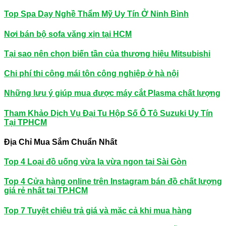
Top Spa Dạy Nghề Thẩm Mỹ Uy Tín Ở Ninh Bình
Nơi bán bộ sofa văng xịn tại HCM
Tại sao nên chọn biến tần của thương hiệu Mitsubishi
Chi phí thi công mái tôn công nghiệp ở hà nội
Những lưu ý giúp mua được máy cắt Plasma chất lượng
Tham Khảo Dịch Vụ Đại Tu Hộp Số Ô Tô Suzuki Uy Tín
Tại TPHCM
Địa Chỉ Mua Sắm Chuẩn Nhất
Top 4 Loại đồ uống vừa lạ vừa ngon tại Sài Gòn
Top 4 Cửa hàng online trên Instagram bán đồ chất lượng
giá rẻ nhất tại TP.HCM
Top 7 Tuyệt chiêu trả giá và mặc cả khi mua hàng