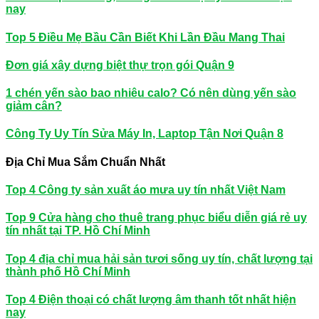
nay
Top 5 Điều Mẹ Bầu Cần Biết Khi Lần Đầu Mang Thai
Đơn giá xây dựng biệt thự trọn gói Quận 9
1 chén yến sào bao nhiêu calo? Có nên dùng yến sào
giảm cân?
Công Ty Uy Tín Sửa Máy In, Laptop Tận Nơi Quận 8
Địa Chỉ Mua Sắm Chuẩn Nhất
Top 4 Công ty sản xuất áo mưa uy tín nhất Việt Nam
Top 9 Cửa hàng cho thuê trang phục biểu diễn giá rẻ uy
tín nhất tại TP. Hồ Chí Minh
Top 4 địa chỉ mua hải sản tươi sống uy tín, chất lượng tại
thành phố Hồ Chí Minh
Top 4 Điện thoại có chất lượng âm thanh tốt nhất hiện
nay