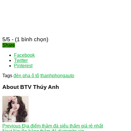
5/5 - (1 bình chọn)
Share
Facebook
Twitter
Pinterest
Tags
đèn pha ô tô
thanhphongauto
About BTV Thúy Anh
Previous
Địa điểm thảm đá siêu thấm giá rẻ nhất