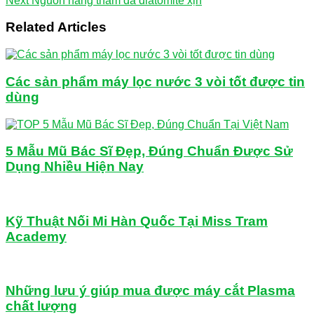
Next
Nguồn hàng thảm đá diatomite xịn
Related Articles
Các sản phẩm máy lọc nước 3 vòi tốt được tin
dùng
5 Mẫu Mũ Bác Sĩ Đẹp, Đúng Chuẩn Được Sử
Dụng Nhiều Hiện Nay
Kỹ Thuật Nối Mi Hàn Quốc Tại Miss Tram
Academy
Những lưu ý giúp mua được máy cắt Plasma
chất lượng