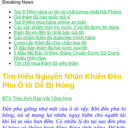
Breaking News
Top 9 Tiệm vàng uy tín và chất lượng nhất Hải Phòng
Giá thảm đá hàn quốc giá sỉ
Top 9 Mẹo mua hàng online an toàn
Các sản phẩm máy lọc nước 3 vòi tốt được tin dùng
thảm đá xịn đến từ nhật bản giá tốt
Sản phẩm thảm đá diatomite chính hãng
Cung cấp thảm đá chùi chân loại tốt
Ở đâu bán thảm đá hút nước loại tốt
5 Mẫu Mũ Bác Sĩ Đẹp, Đúng Chuẩn Được Sử Dụng
Nhiều Hiện Nay
Tìm chỗ mua thảm đá siêu thấm
Tìm Hiểu Nguyên Nhân Khiến Đèn
Pha Ô tô Dễ Bị Hỏng
BTV Thúy Anh
Rao Vặt Tổng Hợp
Đèn pha giống như mắt của ô tô vậy. Khi đèn pha bị
hỏng, nó sẽ mang lại nhiều nguy hiểm cho người lái
khi lái xe vào ban đêm. Có nhiều lý do tại sao đèn pha
bị hỏng và không hoạt động đúng chức năng. Để hiểu