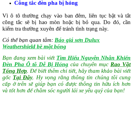
Công tắc đèn pha bị hỏng
Vì ô tô thường chạy vào ban đêm, liên tục bật và tắt
công tắc sẽ bị hao mòn hoặc bị bỏ qua. Do đó, cần
kiểm tra thường xuyên để tránh tình trạng này.
Có thể bạn quan tâm:
Báo giá sơn Dulux
Weathershield bề mặt bóng
Bạn đang xem bài viết
Tìm Hiểu Nguyên Nhân Khiến
Đèn Pha Ô tô Dễ Bị Hỏng
của chuyên mục
Rao Vặt
Tổng Hợp
. Để biết thêm chi tiết, hãy tham khảo bài viết
gốc
Tại Đây
. Hy vọng rằng thông tin chúng tôi cung
cấp ở trên sẽ giúp bạn có được thông tin hữu ích hơn
và tốt hơn để chăm sóc người lái xe yêu quý của bạn!