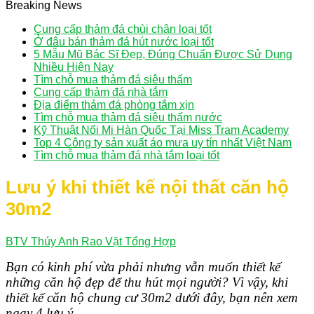
Breaking News
Cung cấp thảm đá chùi chân loại tốt
Ở đâu bán thảm đá hút nước loại tốt
5 Mẫu Mũ Bác Sĩ Đẹp, Đúng Chuẩn Được Sử Dụng
Nhiều Hiện Nay
Tìm chỗ mua thảm đá siêu thấm
Cung cấp thảm đá nhà tắm
Địa điểm thảm đá phòng tắm xịn
Tìm chỗ mua thảm đá siêu thấm nước
Kỹ Thuật Nối Mi Hàn Quốc Tại Miss Tram Academy
Top 4 Công ty sản xuất áo mưa uy tín nhất Việt Nam
Tìm chỗ mua thảm đá nhà tắm loại tốt
Lưu ý khi thiết kế nội thất căn hộ
30m2
BTV Thúy Anh
Rao Vặt Tổng Hợp
Bạn có kinh phí vừa phải nhưng vẫn muốn thiết kế
những căn hộ đẹp để thu hút mọi người? Vì vậy, khi
thiết kế căn hộ chung cư 30m2 dưới đây, bạn nên xem
ngay 4 lưu ý.