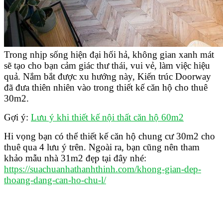
Trong nhịp sống hiện đại hối hả, không gian xanh mát
sẽ tạo cho bạn cảm giác thư thái, vui vẻ, làm việc hiệu
quả. Nắm bắt được xu hướng này, Kiến trúc Doorway
đã đưa thiên nhiên vào trong thiết kế căn hộ cho thuê
30m2.
Gợi ý:
Lưu ý khi thiết kế nội thất căn hộ 60m2
Hi vọng bạn có thể thiết kế căn hộ chung cư 30m2 cho
thuê qua 4 lưu ý trên. Ngoài ra, bạn cũng nên tham
khảo mẫu nhà 31m2 đẹp tại đây nhé:
https://suachuanhathanhthinh.com/khong-gian-dep-
thoang-dang-can-ho-chu-l/