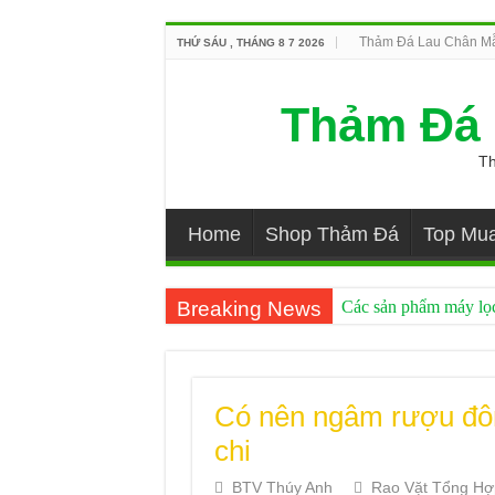
Thảm Đá Lau Chân Mẫ
THỨ SÁU , THÁNG 8 7 2026
Thảm Đá 
Th
Home
Shop Thảm Đá
Top Mu
Breaking News
Các sản phẩm máy lọc
thảm đá xịn đến từ nhậ
Sản phẩm thảm đá dia
Có nên ngâm rượu đôn
Cung cấp thảm đá chùi
chi
Ở đâu bán thảm đá hút
BTV Thúy Anh
Rao Vặt Tổng Hợ
5 Mẫu Mũ Bác Sĩ Đẹ