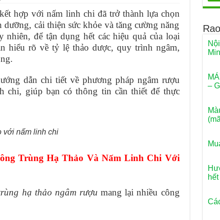
ết hợp với nấm linh chi đã trở thành lựa chọn
siêu thấm
h dưỡng, cải thiện sức khỏe và tăng cường năng
Rao
à tắm
y nhiên, để tận dụng hết các hiệu quả của loại
Nội
n hiểu rõ về tỷ lệ thảo dược, quy trình ngâm,
ng tắm xịn
Mi
ụng.
 siêu thấm nước
MÁ
 hướng dẫn chi tiết về phương pháp ngâm rượu
– G
 chi, giúp bạn có thông tin cần thiết để thực
Màu
(mã
với nấm linh chi
Mua
ng Trùng Hạ Thảo Và Nấm Linh Chi Với
Hướ
hết
trùng hạ thảo ngâm rượu
mang lại nhiều công
Các