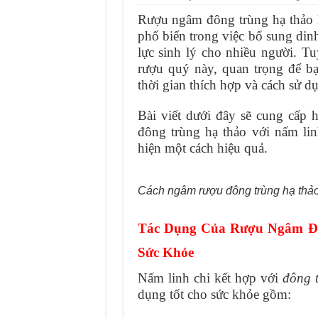
Rượu ngâm đông trùng hạ thảo k
Tìm chỗ mua thảm đá 
phổ biến trong việc bổ sung din
Cung cấp thảm đá nh
lực sinh lý cho nhiều người. Tu
rượu quý này, quan trọng để bạ
Địa điểm thảm đá phò
thời gian thích hợp và cách sử d
Tìm chỗ mua thảm đá
Bài viết dưới đây sẽ cung cấp
đông trùng hạ thảo với nấm linh
hiện một cách hiệu quả.
Cách ngâm rượu đông trùng hạ thảo 
Tác Dụng Của Rượu Ngâm Đô
Sức Khỏe
Nấm linh chi kết hợp với
đông 
dụng tốt cho sức khỏe gồm: