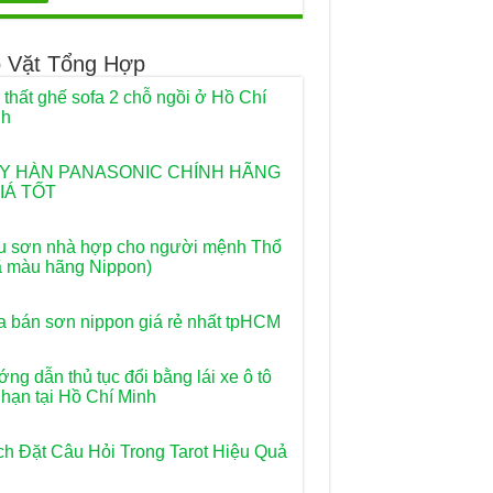
 Vặt Tổng Hợp
 thất ghế sofa 2 chỗ ngồi ở Hồ Chí
nh
Y HÀN PANASONIC CHÍNH HÃNG
IÁ TỐT
 sơn nhà hợp cho người mệnh Thổ
 màu hãng Nippon)
 bán sơn nippon giá rẻ nhất tpHCM
ng dẫn thủ tục đổi bằng lái xe ô tô
 hạn tại Hồ Chí Minh
h Đặt Câu Hỏi Trong Tarot Hiệu Quả