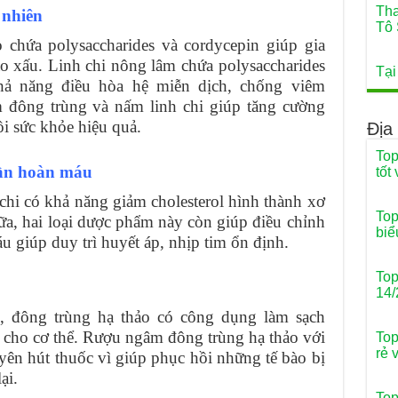
Tha
 nhiên
Tô 
 chứa polysaccharides và cordycepin giúp gia
 bào xấu. Linh chi nông lâm chứa polysaccharides
Tại
 khả năng điều hòa hệ miễn dịch, chống viêm
m đông trùng và nấm linh chi giúp tăng cường
ồi sức khỏe hiệu quả.
Địa
Top
tuần hoàn máu
tốt
chi có khả năng giảm cholesterol hình thành xơ
Top
a, hai loại dược phẩm này còn giúp điều chỉnh
biể
áu giúp duy trì huyết áp, nhịp tim ổn định.
Top
14/
, đông trùng hạ thảo có công dụng làm sạch
g cho cơ thể. Rượu ngâm đông trùng hạ thảo với
Top
rẻ 
yên hút thuốc vì giúp phục hồi những tế bào bị
ại.
Top