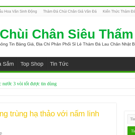
u Hoa Văn Sinh Động
Thảm Đá Chùi Chân Giả Vân Đá
Kiến Thức Thảm Đá
Chùi Chân Siêu Thấm
ông Tin Bảng Giá, Địa Chỉ Phân Phối Sỉ Lẻ Thảm Đá Lau Chân Nhật 
a Sắm
Top Shop
Tin Tức
 nước 3 vòi tốt được tin dùng
t bản giá tốt
tomite chính hãng
g trùng hạ thảo với nấm linh
 chân loại tốt
 nước loại tốt
p
p, Đúng Chuẩn Được Sử Dụng Nhiều Hiện Nay