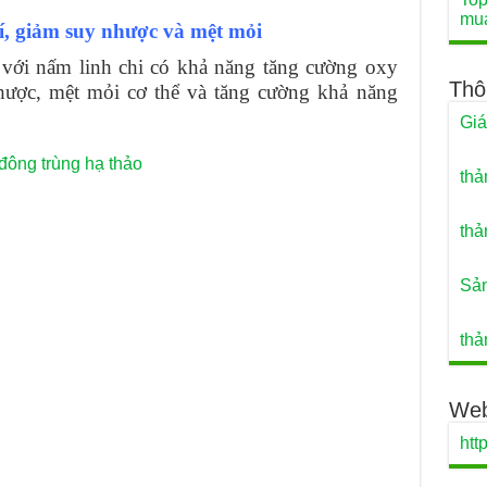
mu
í, giảm suy nhược và mệt mỏi
với nấm linh chi có khả năng tăng cường oxy
Thô
hược, mệt mỏi cơ thể và tăng cường khả năng
Giá
ông trùng hạ thảo
thả
thả
Sản
thả
Web
htt