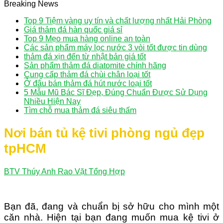
Breaking News
Top 9 Tiệm vàng uy tín và chất lượng nhất Hải Phòng
Giá thảm đá hàn quốc giá sỉ
Top 9 Mẹo mua hàng online an toàn
Các sản phẩm máy lọc nước 3 vòi tốt được tin dùng
thảm đá xịn đến từ nhật bản giá tốt
Sản phẩm thảm đá diatomite chính hãng
Cung cấp thảm đá chùi chân loại tốt
Ở đâu bán thảm đá hút nước loại tốt
5 Mẫu Mũ Bác Sĩ Đẹp, Đúng Chuẩn Được Sử Dụng
Nhiều Hiện Nay
Tìm chỗ mua thảm đá siêu thấm
Nơi bán tủ kệ tivi phòng ngủ đẹp
tpHCM
BTV Thúy Anh
Rao Vặt Tổng Hợp
Nơi bán tủ kệ tivi gỗ sồi đắt tiền Hồ Chí Minh – Nội thất tủ kệ tivi gỗ sồi đắt tiền ở HCM – Cửa hàng tủ kệ tivi gỗ sồi đắt tiền tại HCM – Cần mua tủ kệ tivi gỗ sồi đắt tiền HCM – Ở đâu bán tủ kệ tivi gỗ sồi đắt tiền ở tpHCM – Nơi bán tủ kệ tivi 3 tầng đắt tiền tại tpHCM
Bạn đã, đang và chuẩn bị sở hữu cho mình một
căn nhà. Hiện tại bạn đang muốn mua kệ tivi ở