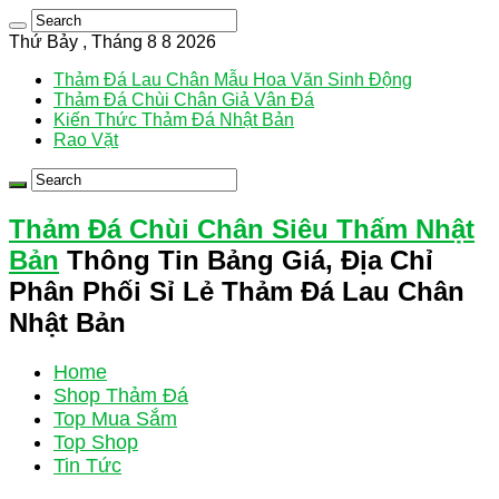
Thứ Bảy , Tháng 8 8 2026
Thảm Đá Lau Chân Mẫu Hoa Văn Sinh Động
Thảm Đá Chùi Chân Giả Vân Đá
Kiến Thức Thảm Đá Nhật Bản
Rao Vặt
Thảm Đá Chùi Chân Siêu Thấm Nhật
Bản
Thông Tin Bảng Giá, Địa Chỉ
Phân Phối Sỉ Lẻ Thảm Đá Lau Chân
Nhật Bản
Home
Shop Thảm Đá
Top Mua Sắm
Top Shop
Tin Tức