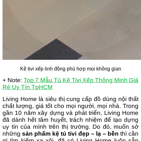
Kệ tivi xếp linh động phù hợp mọi không gian
+ Note:
Top 7 Mẫu Tủ Kệ Tivi Xếp Thông Minh Giá
Rẻ Uy Tín TpHCM
Living Home là siêu thị cung cấp đồ dùng nội thất
chất lượng, giá tốt cho mọi người, mọi nhà. Trong
gần 10 năm xây dựng và phát triển, Living Home
đã dành hết tâm huyết, trách nhiệm để tạo dựng
uy tín của mình trên thị trường. Do đó, muốn sở
những
sản phẩm kệ tủ tivi đẹp – lạ – bền
thì cần
gì tìm kiếm xa xôi, đã có Living Home luôn sẵn