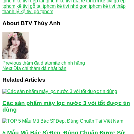
tphcm
kệ tivi đẹp tại tphcm
kệ tivi giá rẻ tphcm
kệ tivi gỗ ép
tphcm
kệ tivi gỗ tại tphcm
kệ tivi nhỏ gọn tphcm
kệ tivi thấp
thanh lý kệ tivi gỗ tphcm
About BTV Thúy Anh
Previous
thảm đá diatomite chính hãng
Next
Địa chỉ thảm đá nhật bản
Related Articles
Các sản phẩm máy lọc nước 3 vòi tốt được tin
dùng
5 Mẫu Mũ Bác Sĩ Đẹp, Đúng Chuẩn Được Sử