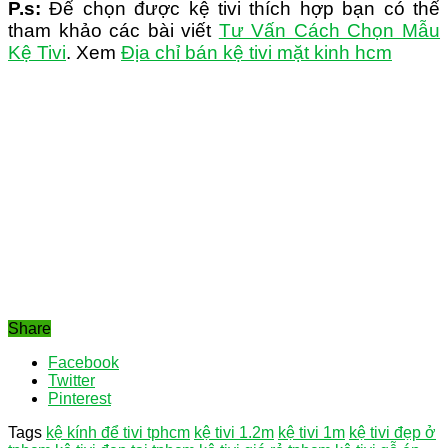
P.s:
Để chọn được kệ tivi thích hợp bạn có thể
tham khảo các bài viết
Tư Vấn Cách Chọn Mẫu
Kệ Tivi
. Xem
Địa chỉ bán kệ tivi mặt kinh hcm
Share
Facebook
Twitter
Pinterest
Tags
kệ kính để tivi tphcm
kệ tivi 1.2m
kệ tivi 1m
kệ tivi đẹp ở