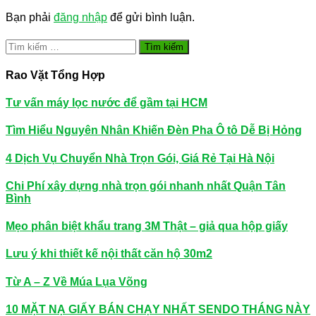
Bạn phải
đăng nhập
để gửi bình luận.
Tìm
kiếm
cho:
Rao Vặt Tổng Hợp
Tư vấn máy lọc nước để gầm tại HCM
Tìm Hiểu Nguyên Nhân Khiến Đèn Pha Ô tô Dễ Bị Hỏng
4 Dịch Vụ Chuyển Nhà Trọn Gói, Giá Rẻ Tại Hà Nội
Chi Phí xây dựng nhà trọn gói nhanh nhất Quận Tân
Bình
Mẹo phân biệt khẩu trang 3M Thật – giả qua hộp giấy
Lưu ý khi thiết kế nội thất căn hộ 30m2
Từ A – Z Về Múa Lụa Võng
10 MẶT NẠ GIẤY BÁN CHẠY NHẤT SENDO THÁNG NÀY