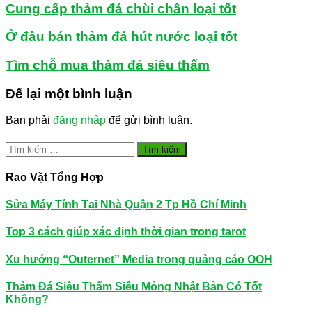
Cung cấp thảm đá chùi chân loại tốt
Ở đâu bán thảm đá hút nước loại tốt
Tìm chỗ mua thảm đá siêu thấm
Để lại một bình luận
Bạn phải
đăng nhập
để gửi bình luận.
Tìm
kiếm
cho:
Rao Vặt Tổng Hợp
Sửa Máy Tính Tại Nhà Quận 2 Tp Hồ Chí Minh
Top 3 cách giúp xác định thời gian trong tarot
Xu hướng “Outernet” Media trong quảng cáo OOH
Thảm Đá Siêu Thấm Siêu Mỏng Nhật Bản Có Tốt
Không?