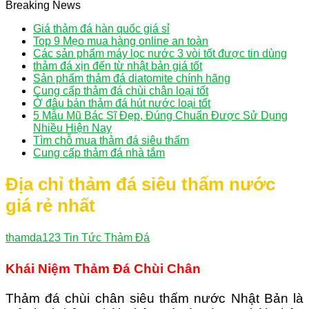
Breaking News
Giá thảm đá hàn quốc giá sỉ
Top 9 Mẹo mua hàng online an toàn
Các sản phẩm máy lọc nước 3 vòi tốt được tin dùng
thảm đá xịn đến từ nhật bản giá tốt
Sản phẩm thảm đá diatomite chính hãng
Cung cấp thảm đá chùi chân loại tốt
Ở đâu bán thảm đá hút nước loại tốt
5 Mẫu Mũ Bác Sĩ Đẹp, Đúng Chuẩn Được Sử Dụng
Nhiều Hiện Nay
Tìm chỗ mua thảm đá siêu thấm
Cung cấp thảm đá nhà tắm
Địa chỉ thảm đá siêu thấm nước
giá rẻ nhất
thamda123
Tin Tức Thảm Đá
Khái Niệm Thảm Đá Chùi Chân
Thảm đá chùi chân siêu thấm nước Nhật Bản là