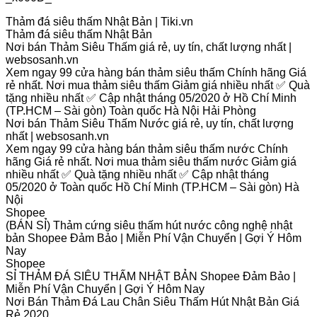
Thảm đá siêu thấm Nhật Bản | Tiki.vn
Thảm đá siêu thấm Nhật Bản
Nơi bán Thảm Siêu Thấm giá rẻ, uy tín, chất lượng nhất |
websosanh.vn
Xem ngay 99 cửa hàng bán thảm siêu thấm Chính hãng Giá
rẻ nhất. Nơi mua thảm siêu thấm Giảm giá nhiều nhất ✅ Quà
tặng nhiều nhất ✅ Cập nhật tháng 05/2020 ở Hồ Chí Minh
(TP.HCM – Sài gòn) Toàn quốc Hà Nội Hải Phòng
Nơi bán Thảm Siêu Thấm Nước giá rẻ, uy tín, chất lượng
nhất | websosanh.vn
Xem ngay 99 cửa hàng bán thảm siêu thấm nước Chính
hãng Giá rẻ nhất. Nơi mua thảm siêu thấm nước Giảm giá
nhiều nhất ✅ Quà tặng nhiều nhất ✅ Cập nhật tháng
05/2020 ở Toàn quốc Hồ Chí Minh (TP.HCM – Sài gòn) Hà
Nội
Shopee
(BÁN SỈ) Thảm cứng siêu thấm hút nước công nghệ nhật
bản Shopee Đảm Bảo | Miễn Phí Vận Chuyển | Gợi Ý Hôm
Nay
Shopee
SỈ THẢM ĐÁ SIÊU THẤM NHẬT BẢN Shopee Đảm Bảo |
Miễn Phí Vận Chuyển | Gợi Ý Hôm Nay
Nơi Bán Thảm Đá Lau Chân Siêu Thấm Hút Nhật Bản Giá
Rẻ 2020