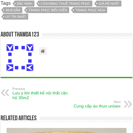
Tags
BẮC NINH
CỬA HÀNG THUÊ TRANG PHỤC
GIÁ RẺ NHẤT
MUA SẮM
TRANG PHỤC BIỂU DIỄN
TRANG PHỤC MÚA
UY TÍN NHẤT
About thamda123
Previous
Lưu ý khi thiết kế nội thất căn
hộ 30m2
Next
Cung cấp áo thun unisex
Related Articles