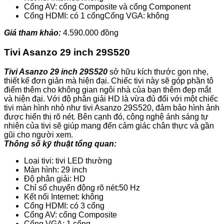
Cổng AV: cổng Composite và cổng Component
Cổng HDMI: có 1 cổngCổng VGA: không
Giá tham khảo:
4.590.000 đồng
Tivi Asanzo 29 inch 29S520
Tivi Asanzo 29 inch 29S520
sở hữu kích thước gọn nhẹ,
thiết kế đơn giản mà hiện đại. Chiếc tivi này sẽ góp phần tô
điểm thêm cho không gian ngôi nhà của bạn thêm đẹp mắt
và hiện đại. Với độ phân giải HD là vừa đủ đối với một chiếc
tivi màn hình nhỏ như tivi Asanzo 29S520, đảm bảo hình ảnh
được hiển thị rõ nét. Bên cạnh đó, công nghệ ánh sáng tự
nhiên của tivi sẽ giúp mang đến cảm giác chân thực và gần
gũi cho người xem.
Thông số kỹ thuật tổng quan:
Loại tivi: tivi LED thường
Màn hình: 29 inch
Độ phân giải: HD
Chỉ số chuyển động rõ nét:50 Hz
Kết nối Internet: không
Cổng HDMI: có 3 cổng
Cổng AV: cổng Composite
Cổng VGA: 1 cổng