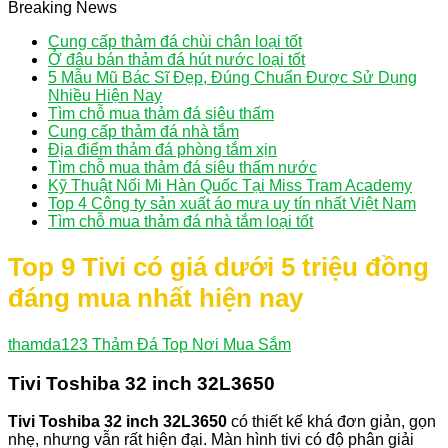
Breaking News
Cung cấp thảm đá chùi chân loại tốt
Ở đâu bán thảm đá hút nước loại tốt
5 Mẫu Mũ Bác Sĩ Đẹp, Đúng Chuẩn Được Sử Dụng
Nhiều Hiện Nay
Tìm chỗ mua thảm đá siêu thấm
Cung cấp thảm đá nhà tắm
Địa điểm thảm đá phòng tắm xịn
Tìm chỗ mua thảm đá siêu thấm nước
Kỹ Thuật Nối Mi Hàn Quốc Tại Miss Tram Academy
Top 4 Công ty sản xuất áo mưa uy tín nhất Việt Nam
Tìm chỗ mua thảm đá nhà tắm loại tốt
Top 9 Tivi có giá dưới 5 triệu đồng
đáng mua nhất hiện nay
thamda123
Thảm Đá Top Nơi Mua Sắm
Tivi Toshiba 32 inch 32L3650
Tivi Toshiba 32 inch 32L3650
có thiết kế khá đơn giản, gọn
nhẹ, nhưng vẫn rất hiện đại. Màn hình tivi có độ phân giải