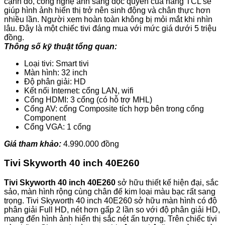
cạnh đó, công nghệ ánh sáng độc quyền của hãng TCL sẽ
giúp hình ảnh hiển thị trở nên sinh động và chân thực hơn
nhiều lần. Người xem hoàn toàn không bị mỏi mắt khi nhìn
lâu. Đây là một chiếc tivi đáng mua với mức giá dưới 5 triệu
đồng.
Thông số kỹ thuật tổng quan:
Loại tivi: Smart tivi
Màn hình: 32 inch
Độ phân giải: HD
Kết nối Internet: cổng LAN, wifi
Cổng HDMI: 3 cổng (có hỗ trợ MHL)
Cổng AV: cổng Composite tích hợp bên trong cổng
Component
Cổng VGA: 1 cổng
Giá tham khảo:
4.990.000 đồng
Tivi Skyworth 40 inch 40E260
Tivi Skyworth 40 inch 40E260
sở hữu thiết kế hiện đại, sắc
sảo, màn hình rộng cùng chân đế kim loại màu bạc rất sang
trọng. Tivi Skyworth 40 inch 40E260 sở hữu màn hình có độ
phân giải Full HD, nét hơn gấp 2 lần so với độ phân giải HD,
mang đến hình ảnh hiển thị sắc nét ấn tượng. Trên chiếc tivi