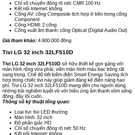
Chỉ số chuyển động rõ nét: CMR 100 Hz
Kết nối Internet: không
Cổng AV: cổng Composite tích hợp ở bên trong cổng
Component
Cổng HDMI: 2 cổng
Cổng xuất âm thanh: cổng Optical (Digital Audio Out)
Giá tham khảo:
4.900.000 đồng
Tivi LG 32 inch 32LF510D
Tivi LG 32 inch 32LF510D
sở hữu thiết kế gọn gàng với
màn hình rộng vừa phải, viền màn hình màu bạc trông rất
sang trọng. Chế độ tiết kiệm điện Smart Energy Saving tích
hợp trong chiếc tivi này giúp giảm đáng kể điện năng hao
phí. Tivi LG 32 inch 32LF510D mang đến cho người dùng
những trải nghiệm tuyệt vờ với hiệu ứng âm thanh vòm sống
động, đầy lôi cuốn.
Thông số kỹ thuật tổng quan:
Loại tivi: tivi LED thường
Màn hình: 32 inch
Độ phân giải: HD
Chỉ số chuyển động rõ nét: 50 Hz
Kết nối Internet: không