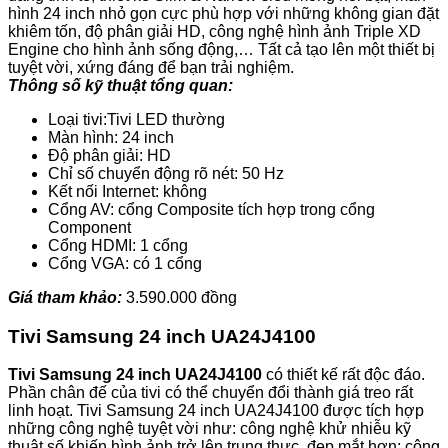
hình 24 inch nhỏ gọn cực phù hợp với những không gian đặt
khiêm tốn, độ phân giải HD, công nghệ hình ảnh Triple XD
Engine cho hình ảnh sống động,… Tất cả tạo lên một thiết bị
tuyệt vời, xứng đáng để bạn trải nghiệm.
Thông số kỹ thuật tổng quan:
Loại tivi:Tivi LED thường
Màn hình: 24 inch
Độ phân giải: HD
Chỉ số chuyển động rõ nét: 50 Hz
Kết nối Internet: không
Cổng AV: cổng Composite tích hợp trong cổng
Component
Cổng HDMI: 1 cổng
Cổng VGA: có 1 cổng
Giá tham khảo:
3.590.000 đồng
Tivi Samsung 24 inch UA24J4100
Tivi Samsung 24 inch UA24J4100
có thiết kế rất độc đáo.
Phần chân đế của tivi có thể chuyển đổi thành giá treo rất
linh hoạt. Tivi Samsung 24 inch UA24J4100 được tích hợp
những công nghệ tuyệt vời như: công nghệ khử nhiễu kỹ
thuật số khiến hình ảnh trở lên trung thực, đẹp mắt hơn; công