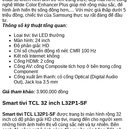
nghệ Wide Color Enhancer Plus giúp mở rộng màu sắc, để
hình ảnh hiển thị sống động hơn,… Với mức giá thấp dưới 5
triệu đồng, chiếc tivi của Samsung thực sự rất đáng để đầu
tư.
Thông số kỹ thuật tổng quan:
Loại tivi: tivi LED thường
Màn hình: 24 inch
Độ phân giải: HD
Chỉ số chuyển động rõ nét: CMR 100 Hz
Kết nối Internet: không
Cổng HDMI: 2 cổng
Cổng AV: cổng Composite tích hợp ở bên trong cổng
Component
Cổng xuất âm thanh: có cổng Optical (Digital Audio
Out), Jack loa 3.5 mm
Giá tham khảo:
3.900.000 đồng
Smart tivi TCL 32 inch L32P1-SF
Smart tivi TCL L32P1-SF
được trang bị màn hình rộng 32
inch có độ phân giải HD cho tivi, mang đến cho người xem
những hình ảnh hiển thị vô cùng sắc nét và tự nhiên. Bên