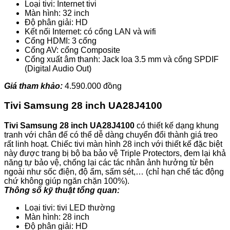
Loại tivi: Internet tivi
Màn hình: 32 inch
Độ phân giải: HD
Kết nối Internet: có cổng LAN và wifi
Cổng HDMI: 3 cổng
Cổng AV: cổng Composite
Cổng xuất âm thanh: Jack loa 3.5 mm và cổng SPDIF
(Digital Audio Out)
Giá tham khảo:
4.590.000 đồng
Tivi Samsung 28 inch UA28J4100
Tivi Samsung 28 inch UA28J4100
có thiết kế dạng khung
tranh với chân đế có thể dễ dàng chuyển đổi thành giá treo
rất linh hoạt. Chiếc tivi màn hình 28 inch với thiết kế đặc biệt
này được trang bị bộ ba bảo vệ Triple Protectors, đem lại khả
năng tự bảo vệ, chống lại các tác nhân ảnh hưởng từ bên
ngoài như sốc điện, độ ẩm, sấm sét,… (chỉ hạn chế tác động
chứ không giúp ngăn chặn 100%).
Thông số kỹ thuật tổng quan:
Loại tivi: tivi LED thường
Màn hình: 28 inch
Độ phân giải: HD