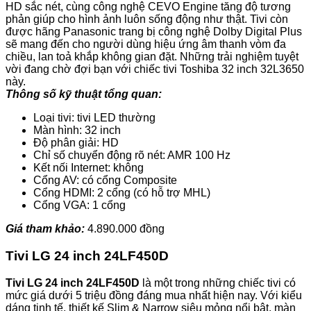
HD sắc nét, cùng công nghệ CEVO Engine tăng độ tương
phản giúp cho hình ảnh luôn sống động như thật. Tivi còn
được hãng Panasonic trang bị công nghệ Dolby Digital Plus
sẽ mang đến cho người dùng hiệu ứng âm thanh vòm đa
chiều, lan toả khắp không gian đặt. Những trải nghiệm tuyệt
vời đang chờ đợi bạn với chiếc tivi Toshiba 32 inch 32L3650
này.
Thông số kỹ thuật tổng quan:
Loại tivi: tivi LED thường
Màn hình: 32 inch
Độ phân giải: HD
Chỉ số chuyển động rõ nét: AMR 100 Hz
Kết nối Internet: không
Cổng AV: có cổng Composite
Cổng HDMI: 2 cổng (có hỗ trợ MHL)
Cổng VGA: 1 cổng
Giá tham khảo:
4.890.000 đồng
Tivi LG 24 inch 24LF450D
Tivi LG 24 inch 24LF450D
là một trong những chiếc tivi có
mức giá dưới 5 triệu đồng đáng mua nhất hiện nay. Với kiểu
dáng tinh tế, thiết kế Slim & Narrow siêu mỏng nổi bật, màn