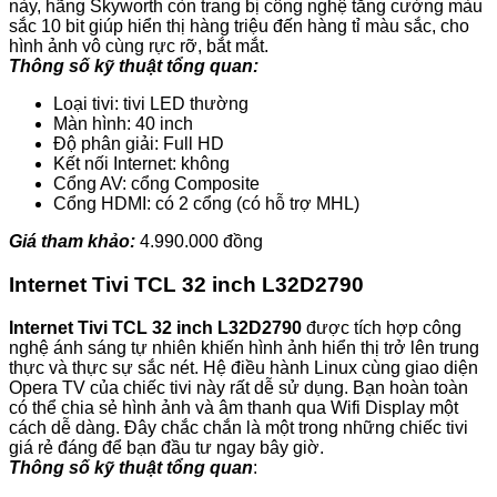
này, hãng Skyworth còn trang bị công nghệ tăng cường màu
sắc 10 bit giúp hiển thị hàng triệu đến hàng tỉ màu sắc, cho
hình ảnh vô cùng rực rỡ, bắt mắt.
Thông số kỹ thuật tổng quan:
Loại tivi: tivi LED thường
Màn hình: 40 inch
Độ phân giải: Full HD
Kết nối Internet: không
Cổng AV: cổng Composite
Cổng HDMI: có 2 cổng (có hỗ trợ MHL)
Giá tham khảo:
4.990.000 đồng
Internet Tivi TCL 32 inch L32D2790
Internet Tivi TCL 32 inch L32D2790
được tích hợp công
nghệ ánh sáng tự nhiên khiến hình ảnh hiển thị trở lên trung
thực và thực sự sắc nét. Hệ điều hành Linux cùng giao diện
Opera TV của chiếc tivi này rất dễ sử dụng. Bạn hoàn toàn
có thể chia sẻ hình ảnh và âm thanh qua Wifi Display một
cách dễ dàng. Đây chắc chắn là một trong những chiếc tivi
giá rẻ đáng để bạn đầu tư ngay bây giờ.
Thông số kỹ thuật tổng quan
: