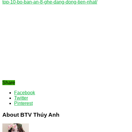
top-10-bo-ban-an-8-ghe-dang-dong-tien-nhat/
Share
Facebook
Twitter
Pinterest
About BTV Thúy Anh