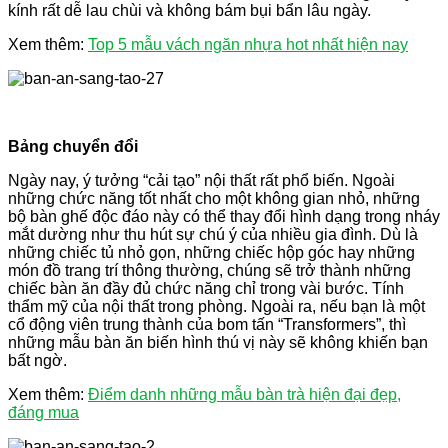
kính rất dễ lau chùi và không bám bụi bẩn lâu ngày.
Xem thêm:
Top 5 mẫu vách ngăn nhựa hot nhất hiện nay
Bảng chuyển đổi
Ngày nay, ý tưởng “cải tạo” nội thất rất phổ biến. Ngoài
những chức năng tốt nhất cho một không gian nhỏ, những
bộ bàn ghế độc đáo này có thể thay đổi hình dạng trong nháy
mắt dường như thu hút sự chú ý của nhiều gia đình. Dù là
những chiếc tủ nhỏ gọn, những chiếc hộp góc hay những
món đồ trang trí thông thường, chúng sẽ trở thành những
chiếc bàn ăn đầy đủ chức năng chỉ trong vài bước. Tính
thẩm mỹ của nội thất trong phòng. Ngoài ra, nếu bạn là một
cổ động viên trung thành của bom tấn “Transformers”, thì
những mẫu bàn ăn biến hình thú vị này sẽ không khiến bạn
bất ngờ.
Xem thêm:
Điểm danh những mẫu bàn trà hiện đại đẹp,
đáng mua