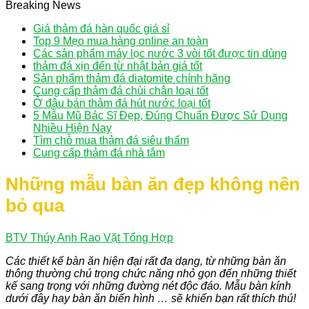
Breaking News
Giá thảm đá hàn quốc giá sỉ
Top 9 Mẹo mua hàng online an toàn
Các sản phẩm máy lọc nước 3 vòi tốt được tin dùng
thảm đá xịn đến từ nhật bản giá tốt
Sản phẩm thảm đá diatomite chính hãng
Cung cấp thảm đá chùi chân loại tốt
Ở đâu bán thảm đá hút nước loại tốt
5 Mẫu Mũ Bác Sĩ Đẹp, Đúng Chuẩn Được Sử Dụng
Nhiều Hiện Nay
Tìm chỗ mua thảm đá siêu thấm
Cung cấp thảm đá nhà tắm
Những mẫu bàn ăn đẹp không nên
bỏ qua
BTV Thúy Anh
Rao Vặt Tổng Hợp
Các thiết kế bàn ăn hiện đại rất đa dạng, từ những bàn ăn
thông thường chú trọng chức năng nhỏ gọn đến những thiết
kế sang trọng với những đường nét độc đáo. Mẫu bàn kính
dưới đây hay bàn ăn biến hình … sẽ khiến bạn rất thích thú!