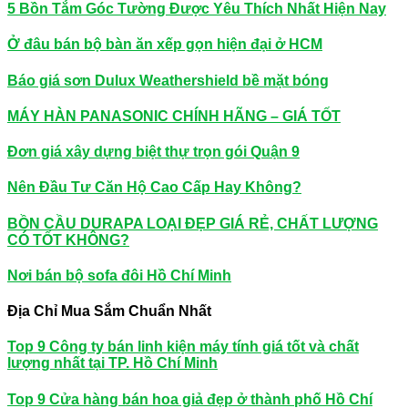
5 Bồn Tắm Góc Tường Được Yêu Thích Nhất Hiện Nay
Ở đâu bán bộ bàn ăn xếp gọn hiện đại ở HCM
Báo giá sơn Dulux Weathershield bề mặt bóng
MÁY HÀN PANASONIC CHÍNH HÃNG – GIÁ TỐT
Đơn giá xây dựng biệt thự trọn gói Quận 9
Nên Đầu Tư Căn Hộ Cao Cấp Hay Không?
BỒN CẦU DURAPA LOẠI ĐẸP GIÁ RẺ, CHẤT LƯỢNG
CÓ TỐT KHÔNG?
Nơi bán bộ sofa đôi Hồ Chí Minh
Địa Chỉ Mua Sắm Chuẩn Nhất
Top 9 Công ty bán linh kiện máy tính giá tốt và chất
lượng nhất tại TP. Hồ Chí Minh
Top 9 Cửa hàng bán hoa giả đẹp ở thành phố Hồ Chí