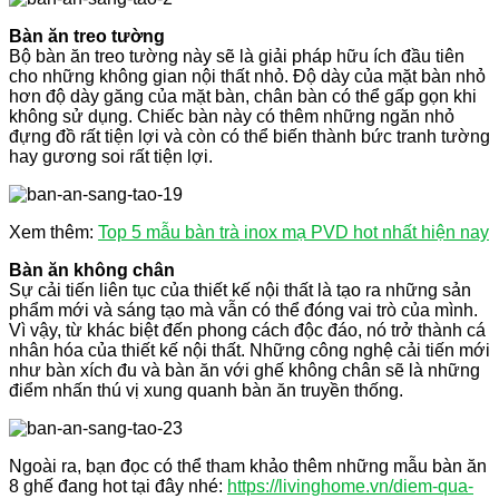
Bàn ăn treo tường
Bộ bàn ăn treo tường này sẽ là giải pháp hữu ích đầu tiên
cho những không gian nội thất nhỏ. Độ dày của mặt bàn nhỏ
hơn độ dày găng của mặt bàn, chân bàn có thể gấp gọn khi
không sử dụng. Chiếc bàn này có thêm những ngăn nhỏ
đựng đồ rất tiện lợi và còn có thể biến thành bức tranh tường
hay gương soi rất tiện lợi.
Xem thêm:
Top 5 mẫu bàn trà inox mạ PVD hot nhất hiện nay
Bàn ăn không chân
Sự cải tiến liên tục của thiết kế nội thất là tạo ra những sản
phẩm mới và sáng tạo mà vẫn có thể đóng vai trò của mình.
Vì vậy, từ khác biệt đến phong cách độc đáo, nó trở thành cá
nhân hóa của thiết kế nội thất. Những công nghệ cải tiến mới
như bàn xích đu và bàn ăn với ghế không chân sẽ là những
điểm nhấn thú vị xung quanh bàn ăn truyền thống.
Ngoài ra, bạn đọc có thể tham khảo thêm những mẫu bàn ăn
8 ghế đang hot tại đây nhé:
https://livinghome.vn/diem-qua-