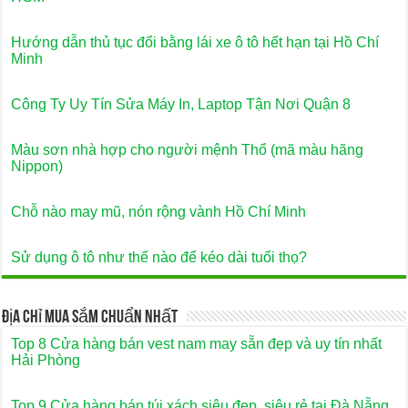
Hướng dẫn thủ tục đổi bằng lái xe ô tô hết hạn tại Hồ Chí
Minh
Công Ty Uy Tín Sửa Máy In, Laptop Tận Nơi Quận 8
Màu sơn nhà hợp cho người mệnh Thổ (mã màu hãng
Nippon)
Chỗ nào may mũ, nón rộng vành Hồ Chí Minh
Sử dụng ô tô như thế nào để kéo dài tuổi thọ?
Địa Chỉ Mua Sắm Chuẩn Nhất
Top 8 Cửa hàng bán vest nam may sẵn đẹp và uy tín nhất
Hải Phòng
Top 9 Cửa hàng bán túi xách siêu đẹp, siêu rẻ tại Đà Nẵng