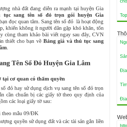
cho
ợng nhà đất đang diễn ra mạnh tại huyện Gia
 tục sang tên sổ đỏ trọn gói huyện Gia
Top
bạn đọc quan tâm. Sang tên sổ đỏ là hoạt động
ạp, khiến không ít người dân gặp khó khăn, tốn
Thô
ãy cùng tham khảo bài viết ngay sau đây, CVN
ần thiết cho bạn về
Bảng giá và
thủ tục sang
Ngu
Lâm
.
Sản
ang Tên Sổ Đỏ Huyện Gia Lâm
Địa
ơ tại cơ quan có thẩm quyền
Tìm
 sổ đỏ hay sử dụng dịch vụ sang tên sổ đỏ trọn
n cần chuẩn bị các giấy tờ theo quy định của
Địa
ồm các loại giấy tờ sau:
i theo mẫu 09/ĐK
Web
ợng quyền sử dụng đất và các tài sản gắn liền
htt