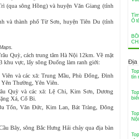
rì (qua sông Hồng) và huyện Văn Giang (tỉnh
Tìm
Ô t
h và thành phố Từ Sơn, huyện Tiên Du (tỉnh
BỒ
CH
Maps.
 Trâu Quỳ, cách trung tâm Hà Nội 12km. Về mặt
Địa
 3 khu vực, lấy sông Đuống làm ranh giới:
Top
 Viên và các xã: Trung Mầu, Phù Đổng, Đình
tín
 Yên Thường, Yên Viên.
âu Quỳ và các xã: Lệ Chi, Kim Sơn, Dương
Top
ặng Xá, Cổ Bi.
biể
a Tốn, Văn Đức, Kim Lan, Bát Tràng, Đông
Top
Nội
ầu Bây, sông Bắc Hưng Hải chảy qua địa bàn
Top