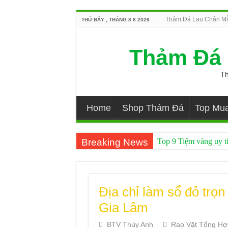
Thảm Đá Lau Chân Mẫ
THỨ BẢY , THÁNG 8 8 2026
Thảm Đá 
Th
Home
Shop Thảm Đá
Top Mu
Breaking News
Top 9 Tiệm vàng uy t
Giá thảm đá hàn quốc 
Top 9 Mẹo mua hàng o
Địa chỉ làm sổ đỏ trọn
Các sản phẩm máy lọc
Gia Lâm
thảm đá xịn đến từ nhậ
BTV Thúy Anh
Rao Vặt Tổng Hợ
Sản phẩm thảm đá dia