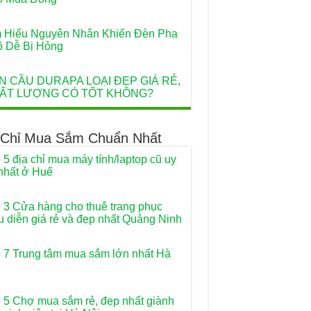
 Hiểu Nguyên Nhân Khiến Đèn Pha
ô Dễ Bị Hỏng
N CẦU DURAPA LOẠI ĐẸP GIÁ RẺ,
ẤT LƯỢNG CÓ TỐT KHÔNG?
 Chỉ Mua Sắm Chuẩn Nhất
 5 địa chỉ mua máy tính/laptop cũ uy
 nhất ở Huế
 3 Cửa hàng cho thuê trang phục
u diễn giá rẻ và đẹp nhất Quảng Ninh
 7 Trung tâm mua sắm lớn nhất Hà
 5 Chợ mua sắm rẻ, đẹp nhất giành