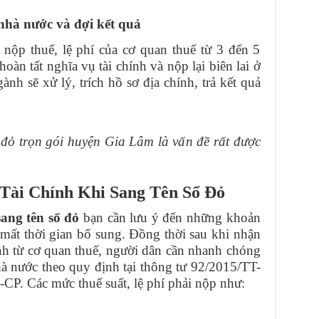
nhà nước và đợi kết quả
nộp thuế, lệ phí của cơ quan thuế từ 3 đến 5
oàn tất nghĩa vụ tài chính và nộp lại biên lai ở
h sẽ xử lý, trích hồ sơ địa chính, trả kết quả
 đỏ trọn gói huyện Gia Lâm là vấn đề rất được
Tài Chính Khi Sang Tên Sổ Đỏ
sang tên sổ đỏ
bạn cần lưu ý đến những khoản
h mất thời gian bổ sung. Đồng thời sau khi nhận
nh từ cơ quan thuế, người dân cần nhanh chóng
hà nước theo quy định tại thông tư 92/2015/TT-
P. Các mức thuế suất, lệ phí phải nộp như: