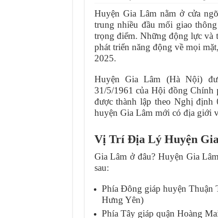
Huyện Gia Lâm nằm ở cửa ngõ 
Cung cấp thảm đá chùi
trung nhiều đầu mối giao thông
Ở đâu bán thảm đá hút
trọng điểm. Những động lực và t
phát triển năng động về mọi mặt
5 Mẫu Mũ Bác Sĩ Đẹ
2025.
Tìm chỗ mua thảm đá 
Huyện Gia Lâm (Hà Nội) đượ
31/5/1961 của Hội đồng Chính p
được thành lập theo Nghị định
huyện Gia Lâm mới có địa giới v
Vị Trí Địa Lý Huyện Gi
Gia Lâm ở đâu? Huyện Gia Lâm 
sau:
Phía Đông giáp huyện Thuận T
Hưng Yên)
Phía Tây giáp quận Hoàng Ma