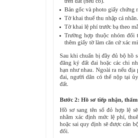
trên đất (nếu có).
Bản gốc và photo giấy chứng n
Tờ khai thuế thu nhập cá nhân
Tờ khai lệ phí trước bạ theo m
Trường hợp thuộc nhóm đối tư
thêm giấy tờ làm căn cứ xác m
Sau khi chuẩn bị đầy đủ bộ hồ s
đăng ký đất đai hoặc các chi 
hạn như nhau. Ngoài ra nếu địa
đai, người dân có thể nộp tại ủ
đất.
Bước 2: Hồ sơ tiếp nhận, thẩm
Hồ sơ sang tên sổ đỏ hợp lệ sẽ
nhằm xác định mức lệ phí, thuế
hoặc sai quy định sẽ được cán 
đổi.