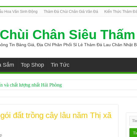
u Hoa Văn Sinh Động
Thảm Đá Chùi Chân Giả Vân Đá
Kiến Thức Thảm Đá
Chùi Chân Siêu Thấm
ông Tin Bảng Giá, Địa Chỉ Phân Phối Sỉ Lẻ Thảm Đá Lau Chân Nhật 
a Sắm
Top Shop
Tin Tức
ín và chất lượng nhất Hải Phòng
giá sỉ
nline an toàn
 gói đất trồng cây lâu năm Thị xã
 nước 3 vòi tốt được tin dùng
t bản giá tốt
p
tomite chính hãng