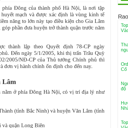
phía Đông của thành phố Hà Nội, là nơi tập
 chân loại tốt
 huyết mạch và được xác định là vùng kinh tế
Rao
 nước loại tốt
iềm năng to lớn này tạo điều kiện cho Gia Lâm
Top
, góp phần đưa huyện trở thành quận trước năm
p, Đúng Chuẩn Được Sử Dụng Nhiều Hiện Nay
Và
siêu thấm
Tha
c thành lập theo Quyết định 78-CP ngày
ngư
hủ. Đến ngày 5/1/2005, khi thị trấn Trâu Quỳ
 02/2005/NĐ-CP của Thủ tướng Chính phủ thì
Ord
à đơn vị hành chính ổn định cho đến nay.
Cổ 
a Lâm
Ngu
độ
nằm ở phía Đông Hà Nội, có vị trí địa lý như
Hướ
Nh
hành (tỉnh Bắc Ninh) và huyện Văn Lâm (tỉnh
Top
i và quận Long Biên
Và