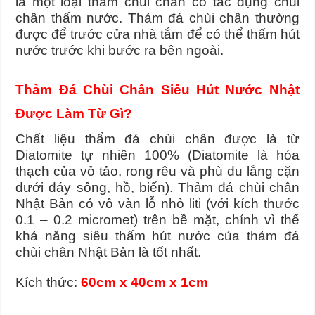
là một loại thảm chùi chân có tác dụng chùi
chân thấm nước. Thảm đá chùi chân thường
Ở đâu bán thảm đá hút nước loại tốt
được để trước cửa nhà tắm để có thể thấm hút
5 Mẫu Mũ Bác Sĩ Đẹp, Đúng Chuẩn Được Sử Dụng Nhiều Hiện Na
nước trước khi bước ra bên ngoài.
Tìm chỗ mua thảm đá siêu thấm
Thảm Đá Chùi Chân Siêu Hút Nước Nhật
Được Làm Từ Gì?
Chất liệu thẩm đá chùi chân được là từ
Diatomite tự nhiên 100% (Diatomite là hóa
thạch của vỏ tảo, rong rêu và phù du lắng cặn
dưới đáy sông, hồ, biển).
Thảm đá chùi chân
Nhật Bản có vô vàn lỗ nhỏ liti (với kích thước
0.1 – 0.2 micromet) trên bề mặt, chính vì thế
khả năng siêu thấm hút nước của thảm đá
chùi chân Nhật Bản là tốt nhất.
Kích thức:
60cm x 40cm x 1cm