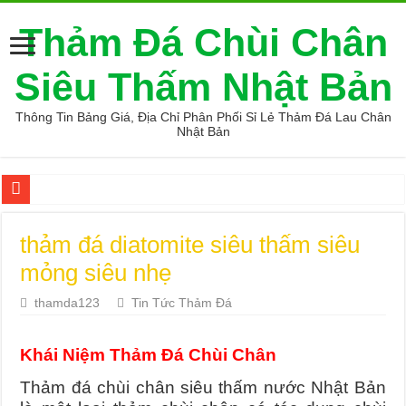
Thảm Đá Chùi Chân
Siêu Thấm Nhật Bản
Thông Tin Bảng Giá, Địa Chỉ Phân Phối Sỉ Lẻ Thảm Đá Lau Chân
Nhật Bản
Top 9 Tiệm vàng uy tín và chất lượng nhất Hải Phòng
thảm đá diatomite siêu thấm siêu
Giá thảm đá hàn quốc giá sỉ
mỏng siêu nhẹ
Top 9 Mẹo mua hàng online an toàn
thamda123
Tin Tức Thảm Đá
Các sản phẩm máy lọc nước 3 vòi tốt được tin dùng
thảm đá xịn đến từ nhật bản giá tốt
Khái Niệm Thảm Đá Chùi Chân
Sản phẩm thảm đá diatomite chính hãng
Thảm đá chùi chân siêu thấm nước Nhật Bản
Cung cấp thảm đá chùi chân loại tốt