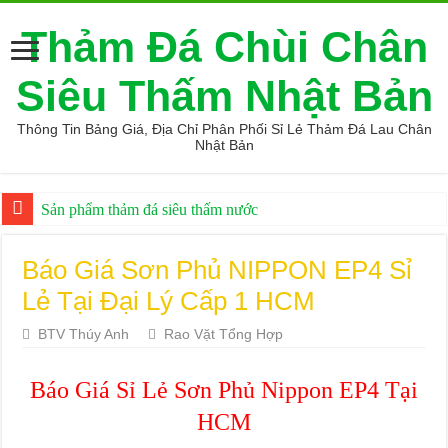
Thảm Đá Chùi Chân
Siêu Thấm Nhật Bản
Thông Tin Bảng Giá, Địa Chỉ Phân Phối Sỉ Lẻ Thảm Đá Lau Chân
Nhật Bản
Sản phẩm thảm đá siêu thấm nước
Địa điểm phân phối máy may vắt sổ tốt giá rẻ
Báo Giá Sơn Phủ NIPPON EP4 Sỉ
Top 9 Tiệm vàng uy tín và chất lượng nhất Hải Phòng
Lẻ Tại Đại Lý Cấp 1 HCM
Giá thảm đá hàn quốc giá sỉ
BTV Thúy Anh
Rao Vặt Tổng Hợp
Top 9 Mẹo mua hàng online an toàn
Các sản phẩm máy lọc nước 3 vòi tốt được tin dùng
Báo Giá Sỉ Lẻ Sơn Phủ Nippon EP4 Tại
thảm đá xịn đến từ nhật bản giá tốt
HCM
Sản phẩm thảm đá diatomite chính hãng