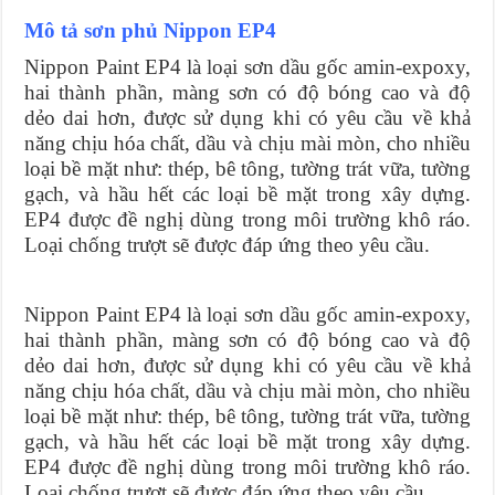
Mô tả sơn phủ Nippon EP4
Cung cấp thảm đá chùi chân loại tốt
Nippon Paint EP4 là loại sơn dầu gốc amin-expoxy,
Ở đâu bán thảm đá hút nước loại tốt
hai thành phần, màng sơn có độ bóng cao và độ
dẻo dai hơn, được sử dụng khi có yêu cầu về khả
năng chịu hóa chất, dầu và chịu mài mòn, cho nhiều
loại bề mặt như: thép, bê tông, tường trát vữa, tường
gạch, và hầu hết các loại bề mặt trong xây dựng.
EP4 được đề nghị dùng trong môi trường khô ráo.
Loại chống trượt sẽ được đáp ứng theo yêu cầu.
Nippon Paint EP4 là loại sơn dầu gốc amin-expoxy,
hai thành phần, màng sơn có độ bóng cao và độ
dẻo dai hơn, được sử dụng khi có yêu cầu về khả
năng chịu hóa chất, dầu và chịu mài mòn, cho nhiều
loại bề mặt như: thép, bê tông, tường trát vữa, tường
gạch, và hầu hết các loại bề mặt trong xây dựng.
EP4 được đề nghị dùng trong môi trường khô ráo.
Loại chống trượt sẽ được đáp ứng theo yêu cầu.