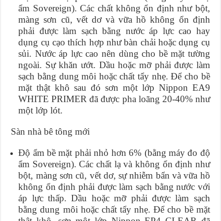
ẩm Sovereign). Các chất không ổn định như bột,
màng sơn cũ, vết dơ và vữa hồ không ổn định
phải được làm sạch bằng nước áp lực cao hay
dụng cụ cạo thích hợp như bàn chải hoặc dụng cụ
sủi. Nước áp lực cao nên dùng cho bề mặt tường
ngoài. Sự khăn ướt. Dầu hoặc mỡ phải được làm
sạch bằng dung môi hoặc chất tẩy nhẹ. Để cho bề
mặt thật khô sau đó sơn một lớp Nippon EA9
WHITE PRIMER đã được pha loãng 20-40% như
một lớp lót.
Sàn nhà bê tông mới
Độ ẩm bề mặt phải nhỏ hơn 6% (bằng máy đo độ
ẩm Sovereign). Các chất lạ và không ổn định như
bột, màng sơn cũ, vết dơ, sự nhiễm bẩn và vữa hồ
không ổn định phải được làm sạch bằng nước với
áp lực thấp. Dầu hoặc mỡ phải được làm sạch
bằng dung môi hoặc chất tẩy nhẹ. Để cho bề mặt
thật khô, sơn một lớp Nippon EP4 CLEAR đã