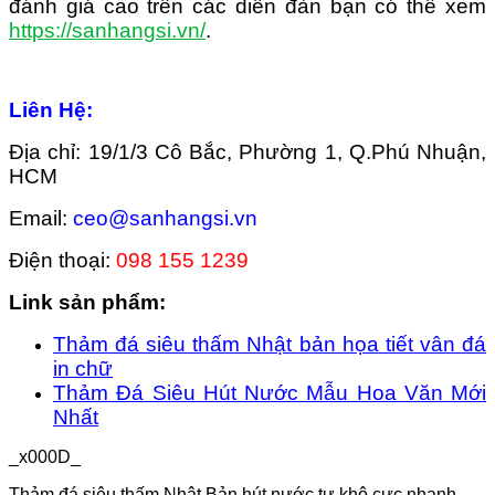
đánh giá cao trên các diễn đàn bạn có thể xem
https://sanhangsi.vn/
.
Liên Hệ:
Địa chỉ: 19/1/3 Cô Bắc, Phường 1, Q.Phú Nhuận,
HCM
Email:
ceo@sanhangsi.vn
Điện thoại:
098 155 1239
Link sản phẩm:
Thảm đá siêu thấm Nhật bản họa tiết vân đá
in chữ
Thảm Đá Siêu Hút Nước Mẫu Hoa Văn Mới
Nhất
_x000D_
Thảm đá siêu thấm Nhật Bản hút nước tự khô cực nhanh –