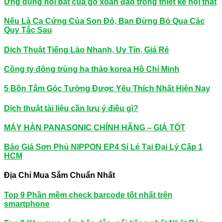
Ứng dụng nổi bật của gỗ xoan đào trong thiết kế nội thất
Nếu Là Cạ Cứng Của Son Đỏ, Bạn Đừng Bỏ Qua Các
Quy Tắc Sau
Dịch Thuật Tiếng Lào Nhanh, Uy Tín, Giá Rẻ
Công ty đông trùng hạ thảo korea Hồ Chí Minh
5 Bồn Tắm Góc Tường Được Yêu Thích Nhất Hiện Nay
Dịch thuật tài liệu cần lưu ý điều gì?
MÁY HÀN PANASONIC CHÍNH HÃNG – GIÁ TỐT
Báo Giá Sơn Phủ NIPPON EP4 Sỉ Lẻ Tại Đại Lý Cấp 1
HCM
Địa Chỉ Mua Sắm Chuẩn Nhất
Top 9 Phần mềm check barcode tốt nhất trên
smartphone