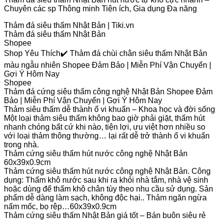
Chuyên các sp Thông minh Tiện ích, Gia dụng Đa năng
Thảm đá siêu thấm Nhật Bản | Tiki.vn
Thảm đá siêu thấm Nhật Bản
Shopee
Shop Yêu Thích✔️ Thảm đá chùi chân siêu thấm Nhật Bản
màu ngẫu nhiên Shopee Đảm Bảo | Miễn Phí Vận Chuyển |
Gợi Ý Hôm Nay
Shopee
Thảm đá cứng siêu thấm công nghệ Nhật Bản Shopee Đảm
Bảo | Miễn Phí Vận Chuyển | Gợi Ý Hôm Nay
Thảm siêu thấm dễ thành ổ vi khuẩn – Khoa học và đời sống
Một loại thảm siêu thấm không bao giờ phải giặt, thấm hút
nhanh chóng bất cứ khi nào, tiện lợi, ưu việt hơn nhiều so
với loại thảm thông thường… lại rất dễ trở thành ổ vi khuẩn
trong nhà.
Thảm cứng siêu thấm hút nước công nghệ Nhật Bản
60x39x0.9cm
Thảm cứng siêu thấm hút nước công nghệ Nhật Bản. Công
dụng: Thấm khô nước sau khi ra khỏi nhà tắm, nhà vệ sinh
hoặc dùng để thấm khô chân tùy theo nhu cầu sử dụng. Sản
phẩm dễ dàng làm sạch, không độc hại.. Thảm ngăn ngừa
nấm mốc, bọ rệp…60x39x0.9cm
Thảm cứng siêu thấm Nhật Bản giá tốt – Bán buôn siêu rẻ