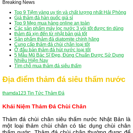
Breaking News
Top 9 Tiệm vàng uy tín và chất lượng nhất Hải Phòng
Giá thảm đá hàn quốc giá sỉ
Top 9 Mẹo mua hàng online an toàn
Các sản phẩm máy lọc nước 3 vòi tốt được tin dùng
thảm đá xịn đến từ nhật bản giá tốt
Sản phẩm thảm đá diatomite chính hãng
Cung cấp thảm đá chùi chân loại tốt
Ở đâu bán thảm đá hút nước loại tốt
5 Mẫu Mũ Bác Sĩ Đẹp, Đúng Chuẩn Được Sử Dụng
Nhiều Hiện Nay
Tìm chỗ mua thảm đá siêu thấm
Địa điểm thảm đá siêu thấm nước
thamda123
Tin Tức Thảm Đá
Khái Niệm Thảm Đá Chùi Chân
Thảm đá chùi chân siêu thấm nước Nhật Bản là
một loại thảm chùi chân có tác dụng chùi chân
thấm nước. Thảm đá chùi chân thường được để