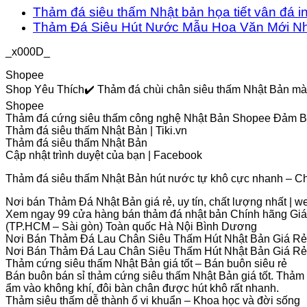
Thảm đá siêu thấm Nhật bản họa tiết vân đá i
Thảm Đá Siêu Hút Nước Mẫu Hoa Văn Mới Nh
_x000D_
Shopee
Shop Yêu Thích✔️ Thảm đá chùi chân siêu thấm Nhật Bản m
Shopee
Thảm đá cứng siêu thấm công nghệ Nhật Bản Shopee Đảm Bả
Thảm đá siêu thấm Nhật Bản | Tiki.vn
Thảm đá siêu thấm Nhật Bản
Cập nhật trình duyệt của bạn | Facebook
Thảm đá siêu thấm Nhật Bản hút nước tự khô cực nhanh – Ch
Nơi bán Thảm Đá Nhật Bản giá rẻ, uy tín, chất lượng nhất | 
Xem ngay 99 cửa hàng bán thảm đá nhật bản Chính hãng Giá 
(TP.HCM – Sài gòn) Toàn quốc Hà Nội Bình Dương
Nơi Bán Thảm Đá Lau Chân Siêu Thấm Hút Nhật Bản Giá Rẻ
Nơi Bán Thảm Đá Lau Chân Siêu Thấm Hút Nhật Bản Giá Rẻ 
Thảm cứng siêu thấm Nhật Bản giá tốt – Bán buôn siêu rẻ
Bán buôn bán sỉ thảm cứng siêu thấm Nhật Bản giá tốt. Thảm c
ẩm vào không khí, đôi bàn chân được hút khô rất nhanh.
Thảm siêu thấm dễ thành ổ vi khuẩn – Khoa học và đời sống