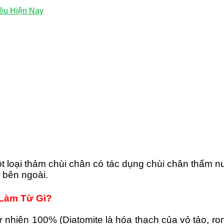
ều Hiện Nay
t loại thảm chùi chân có tác dụng chùi chân thấm 
 bên ngoài.
Làm Từ Gì?
ự nhiên 100% (Diatomite là hóa thạch của vỏ tảo, ro