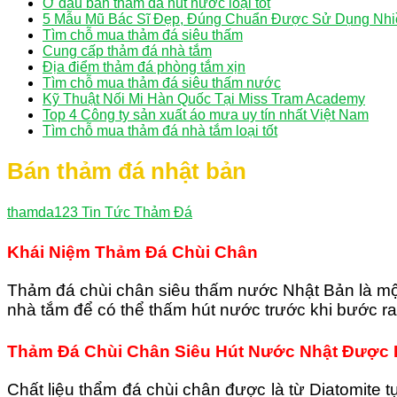
Ở đâu bán thảm đá hút nước loại tốt
5 Mẫu Mũ Bác Sĩ Đẹp, Đúng Chuẩn Được Sử Dụng Nhi
Tìm chỗ mua thảm đá siêu thấm
Cung cấp thảm đá nhà tắm
Địa điểm thảm đá phòng tắm xịn
Tìm chỗ mua thảm đá siêu thấm nước
Kỹ Thuật Nối Mi Hàn Quốc Tại Miss Tram Academy
Top 4 Công ty sản xuất áo mưa uy tín nhất Việt Nam
Tìm chỗ mua thảm đá nhà tắm loại tốt
Bán thảm đá nhật bản
thamda123
Tin Tức Thảm Đá
Khái Niệm Thảm Đá Chùi Chân
Thảm đá chùi chân siêu thấm nước Nhật Bản là mộ
nhà tắm để có thể thấm hút nước trước khi bước ra
Thảm Đá Chùi Chân Siêu Hút Nước Nhật Được 
Chất liệu thẩm đá chùi chân được là từ Diatomite t