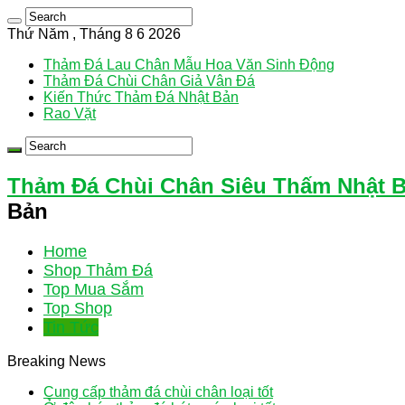
Thứ Năm , Tháng 8 6 2026
Thảm Đá Lau Chân Mẫu Hoa Văn Sinh Động
Thảm Đá Chùi Chân Giả Vân Đá
Kiến Thức Thảm Đá Nhật Bản
Rao Vặt
Thảm Đá Chùi Chân Siêu Thấm Nhật 
Bản
Home
Shop Thảm Đá
Top Mua Sắm
Top Shop
Tin Tức
Breaking News
Cung cấp thảm đá chùi chân loại tốt