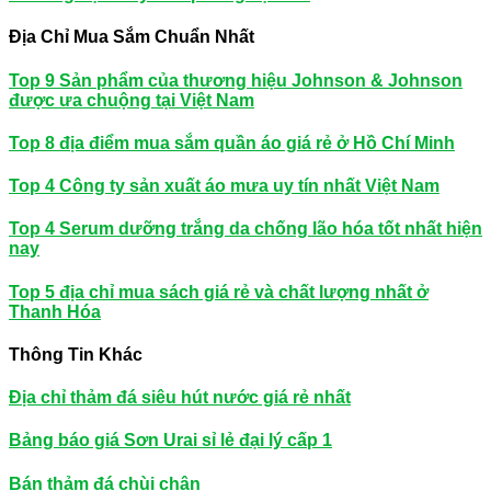
Địa Chỉ Mua Sắm Chuẩn Nhất
Top 9 Sản phẩm của thương hiệu Johnson & Johnson
được ưa chuộng tại Việt Nam
Top 8 địa điểm mua sắm quần áo giá rẻ ở Hồ Chí Minh
Top 4 Công ty sản xuất áo mưa uy tín nhất Việt Nam
Top 4 Serum dưỡng trắng da chống lão hóa tốt nhất hiện
nay
Top 5 địa chỉ mua sách giá rẻ và chất lượng nhất ở
Thanh Hóa
Thông Tin Khác
Địa chỉ thảm đá siêu hút nước giá rẻ nhất
Bảng báo giá Sơn Urai sỉ lẻ đại lý cấp 1
Bán thảm đá chùi chân