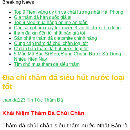
Breaking News
Top 9 Tiệm vàng uy tín và chất lượng nhất Hải Phòng
Giá thảm đá hàn quốc giá sỉ
Top 9 Mẹo mua hàng online an toàn
Các sản phẩm máy lọc nước 3 vòi tốt được tin dùng
thảm đá xịn đến từ nhật bản giá tốt
Sản phẩm thảm đá diatomite chính hãng
Cung cấp thảm đá chùi chân loại tốt
Ở đâu bán thảm đá hút nước loại tốt
5 Mẫu Mũ Bác Sĩ Đẹp, Đúng Chuẩn Được Sử Dụng
Nhiều Hiện Nay
Tìm chỗ mua thảm đá siêu thấm
Địa chỉ thảm đá siêu hút nước loại
tốt
thamda123
Tin Tức Thảm Đá
Khái Niệm Thảm Đá Chùi Chân
Thảm đá chùi chân siêu thấm nước Nhật Bản là