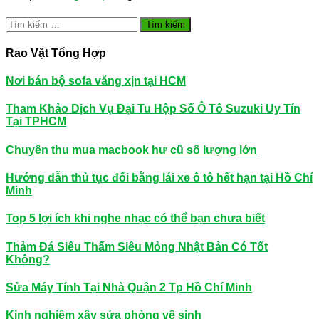
Tìm
kiếm
cho:
Rao Vặt Tổng Hợp
Nơi bán bộ sofa văng xịn tại HCM
Tham Khảo Dịch Vụ Đại Tu Hộp Số Ô Tô Suzuki Uy Tín
Tại TPHCM
Chuyên thu mua macbook hư cũ số lượng lớn
Hướng dẫn thủ tục đổi bằng lái xe ô tô hết hạn tại Hồ Chí
Minh
Top 5 lợi ích khi nghe nhạc có thể bạn chưa biết
Thảm Đá Siêu Thấm Siêu Mỏng Nhật Bản Có Tốt
Không?
Sửa Máy Tính Tại Nhà Quận 2 Tp Hồ Chí Minh
Kinh nghiệm xây sửa phòng vệ sinh