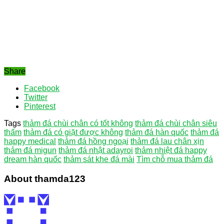
Share
Facebook
Twitter
Pinterest
Tags
thảm đá chùi chân có tốt không
thảm đá chùi chân siêu
thấm
thảm đá có giặt được không
thảm đá hàn quốc
thảm đá
happy medical
thảm đá hồng ngoại
thảm đá lau chân xịn
thảm đá migun
thảm đá nhật adayroi
thảm nhiệt đá happy
dream hàn quốc
thảm sát khe đá mài
Tìm chỗ mua thảm đá
About thamda123