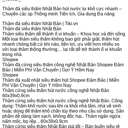
Thảm đá siêu thấm Nhật Bản hút nước tự khô cực nhanh –
Chuyên các sp Thông minh Tiện ích, Gia dụng Đa năng
Thảm đá siêu thấm Nhật Bản | Tiki.vn
Thảm đá siêu thấm Nhật Bản
Thảm siêu thấm dễ thành ổ vi khuẩn – Khoa học và đời sống
Một loại thảm siêu thấm không bao giờ phải giặt, thấm hút
nhanh chóng bất cứ khi nào, tiện lợi, ưu việt hơn nhiều so
với loại thảm thông thường… lại rất dễ trở thành ổ vi khuẩn
trong nhà.
Shopee
Thảm đá cứng siêu thấm công nghệ Nhật Bản Shopee Đảm
Bảo | Miễn Phí Vận Chuyển | Gợi Ý Hôm Nay
Shopee
Thảm đá xuất nhật siêu thấm hút Shopee Đảm Bảo | Miễn
Phí Vận Chuyển | Gợi Ý Hôm Nay
Thảm cứng siêu thấm hút nước công nghệ Nhật Bản
60x39x0.9cm
Thảm cứng siêu thấm hút nước công nghệ Nhật Bản. Công
dụng: Thấm khô nước sau khi ra khỏi nhà tắm, nhà vệ sinh
hoặc dùng để thấm khô chân tùy theo nhu cầu sử dụng. Sản
phẩm dễ dàng làm sạch, không độc hại.. Thảm ngăn ngừa
nấm mốc, bọ rệp…60x39x0.9cm
Thảm cứng siêu thấm Nhật Bản giá tốt – Bán buôn siêu rẻ