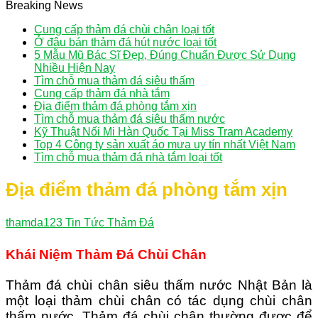
Breaking News
Cung cấp thảm đá chùi chân loại tốt
Ở đâu bán thảm đá hút nước loại tốt
5 Mẫu Mũ Bác Sĩ Đẹp, Đúng Chuẩn Được Sử Dụng
Nhiều Hiện Nay
Tìm chỗ mua thảm đá siêu thấm
Cung cấp thảm đá nhà tắm
Địa điểm thảm đá phòng tắm xịn
Tìm chỗ mua thảm đá siêu thấm nước
Kỹ Thuật Nối Mi Hàn Quốc Tại Miss Tram Academy
Top 4 Công ty sản xuất áo mưa uy tín nhất Việt Nam
Tìm chỗ mua thảm đá nhà tắm loại tốt
Địa điểm thảm đá phòng tắm xịn
thamda123
Tin Tức Thảm Đá
Khái Niệm Thảm Đá Chùi Chân
Thảm đá chùi chân siêu thấm nước Nhật Bản là
một loại thảm chùi chân có tác dụng chùi chân
thấm nước. Thảm đá chùi chân thường được để