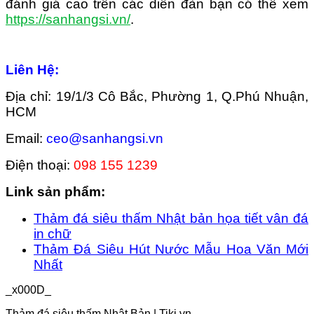
đánh giá cao trên các diễn đàn bạn có thể xem
https://sanhangsi.vn/
.
Liên Hệ:
Địa chỉ: 19/1/3 Cô Bắc, Phường 1, Q.Phú Nhuận,
HCM
Email:
ceo@sanhangsi.vn
Điện thoại:
098 155 1239
Link sản phẩm:
Thảm đá siêu thấm Nhật bản họa tiết vân đá
in chữ
Thảm Đá Siêu Hút Nước Mẫu Hoa Văn Mới
Nhất
_x000D_
Thảm đá siêu thấm Nhật Bản | Tiki.vn