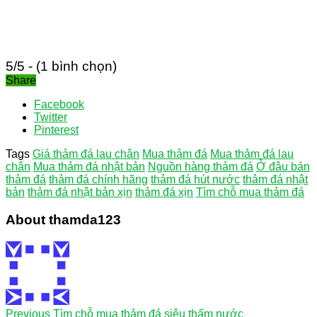
5/5 - (1 bình chọn)
Share
Facebook
Twitter
Pinterest
Tags
Giá thảm đá lau chân
Mua thảm đá
Mua thảm đá lau
chân
Mua thảm đá nhật bản
Nguồn hàng thảm đá
Ở đâu bán
thảm đá
thảm đá chính hãng
thảm đá hút nước
thảm đá nhật
bản
thảm đá nhật bản xịn
thảm đá xịn
Tìm chỗ mua thảm đá
About thamda123
Previous
Tìm chỗ mua thảm đá siêu thấm nước