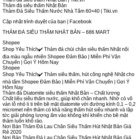
Thảm đá siêu thấm Nhật Bản
Thảm Đá Siêu Thấm Nước Nhà Tắm 60×40 | Tiki.vn
Cập nhật trình duyệt của bạn | Facebook
THẢM ĐÁ SIÊU THẤM NHẬT BẢN – 686 MART
Shopee
Shop Yêu Thích✔️ Thảm đá chùi chân siêu thấm Nhật nội
địa màu ngẫu nhiên Shopee Đảm Bảo | Miễn Phí Vận
Chuyển | Gợi Ý Hôm Nay
Shopee
Shop Yêu Thích✔️ Thảm siêu thấm, hút công nghệ Nhật cho
nhà tắm Shopee Đảm Bảo | Miễn Phí Vận Chuyển | Gợi Ý
Hôm Nay
Thảm đá Diatomite siêu thấm Nhật Bản – Chất lượng
Chất liệu siêu thấm nước, giúp khô chân nhanh. Nhờ có vô
vàn lỗ nhỏ li ti trên bề mặt diatomite với đường kính 0,1 – 0,2
micromet nên thảm có khả năng thấm hút siêu nhanh và lập
tức giải phóng lượng ẩm vào không khí khiến cho bề mặt
thảm luôn khô ráo.
Nơi Bán Thảm Đá Lau Chân Siêu Thấm Hút Nhật Bản Giá
Rẻ 2020
Nơi Bán Thảm Đá Lau Chân Siêu Thấm Hút Nhật Bản Giá