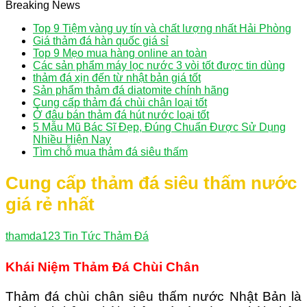
Breaking News
Top 9 Tiệm vàng uy tín và chất lượng nhất Hải Phòng
Giá thảm đá hàn quốc giá sỉ
Top 9 Mẹo mua hàng online an toàn
Các sản phẩm máy lọc nước 3 vòi tốt được tin dùng
thảm đá xịn đến từ nhật bản giá tốt
Sản phẩm thảm đá diatomite chính hãng
Cung cấp thảm đá chùi chân loại tốt
Ở đâu bán thảm đá hút nước loại tốt
5 Mẫu Mũ Bác Sĩ Đẹp, Đúng Chuẩn Được Sử Dụng
Nhiều Hiện Nay
Tìm chỗ mua thảm đá siêu thấm
Cung cấp thảm đá siêu thấm nước
giá rẻ nhất
thamda123
Tin Tức Thảm Đá
Khái Niệm Thảm Đá Chùi Chân
Thảm đá chùi chân siêu thấm nước Nhật Bản là