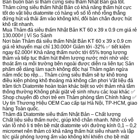
Bán buôn bán sỉ thảm cứng siêu thấm Nhật Bản giá tốt.
Thảm cứng siêu thấm Nhật Bản có khả năng thấm hút cực
tốt do vật liệu diatomite có hàng vô số lỗ nhỏ rỗng thẳng
đứng hút và thải ẩm vào không khí, đôi bàn chân được hút
khô rất nhanh.
Mua Thảm đá siêu thấm Nhật Bản KT 60 x 39 x 0.9 cm giá rẻ
130.000₫ | Ví So Sánh
Nơi bán Thảm đá siêu thấm Nhật Bản KT 60 x 39 x 0.9 cm
giá rẻ khuyến mại chỉ 130.000₫ Giảm tới -32% ✅ tiết kiệm
ngay 62.000₫ Khả năng thấm nước tới 65% trọng lượng
thảm và tiếp tục thấm hút thêm lượng nước mới nhờ việc
thoát ẩm ra môi trường bên ngoài được diễn ra liên tục Sản
phẩm dễ dàng làm sạch không độc hại Thảm ngăn ngừa
nấm mốc bọ rệp… Thảm cứng siêu thấm sẽ tự khô trong
điều kiện phòng khô thoáng mà không cần phơi Vật liệu đá
trầm tích Diatomite hoàn toàn khác biệt so với thảm nhà tắm
thông thường Không phải giặt vệ sinh nhưu các loại khác ✅
Shop chuyên đồ chơi trẻ em Thảm phòng tắm Chính hãng ✅
Uy tín Thương Hiệu OEM Cao cấp tại Hà Nội, TP-HCM, giao
hàng Toàn quốc.
Thảm đá Diatomite siêu thấm Nhật Bản – Chất lượng
Chất liệu siêu thấm nước, giúp khô chân nhanh. Nhờ có vô
vàn lỗ nhỏ li ti trên bề mặt diatomite với đường kính 0,1 – 0,2
micromet nên thảm có khả năng thấm hút siêu nhanh và lập
tức giải phóng lượng ẩm vào không khí khiến cho bề mặt