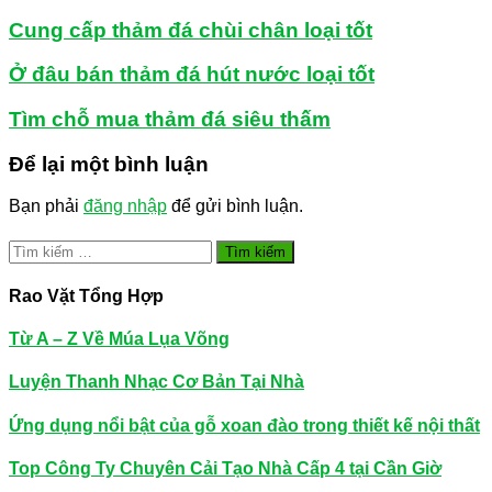
Cung cấp thảm đá chùi chân loại tốt
Ở đâu bán thảm đá hút nước loại tốt
Tìm chỗ mua thảm đá siêu thấm
Để lại một bình luận
Bạn phải
đăng nhập
để gửi bình luận.
Tìm
kiếm
cho:
Rao Vặt Tổng Hợp
Từ A – Z Về Múa Lụa Võng
Luyện Thanh Nhạc Cơ Bản Tại Nhà
Ứng dụng nổi bật của gỗ xoan đào trong thiết kế nội thất
Top Công Ty Chuyên Cải Tạo Nhà Cấp 4 tại Cần Giờ