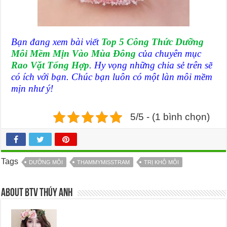
Bạn đang xem bài viết
Top 5 Công Thức Dưỡng
Môi Mềm Mịn Vào Mùa Đông
của chuyên mục
Rao Vặt Tổng Hợp
. Hy vọng những chia sẻ trên sẽ
có ích với bạn. Chúc bạn luôn có một làn môi mềm
mịn như ý!
5/5 - (1 bình chọn)
Tags
DƯỠNG MÔI
THAMMYMISSTRAM
TRỊ KHÔ MÔI
About BTV Thúy Anh