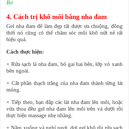
Bơ
4. Cách trị khô môi bằng nha đam
Gel nha đam để làm đẹp rất được ưa chuộng, đồng
thời nó cũng có thể chăm sóc môi khô nứt nẻ rất
hiệu quả.
Cách thực hiện:
+ Rửa sạch lá nha đam, bỏ gai hai bên, lớp vỏ xanh
bên ngoài.
+ Cắt phần thạch trắng của nha đam thành từng lát
mỏng.
+ Tiếp theo, bạn đắp các lát nha đam lên môi, hoặc
vừa thoa đều gel nha đam lên môi trên và dưới rồi
thực hiện massage nhẹ nhàng.
+ Nằm xuống và nghỉ ngơi, đợi gel khô rồi rửa sạch