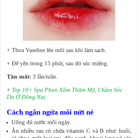
+ Thoa Vaseline lên môi sau khi làm sạch.
+ Để yên trong 15 phút, sau đó súc miệng.
Tần suất:
3 lần/tuần.
+
Top 10+ Spa Phun Xăm Thẩm Mỹ, Chăm Sóc
Da Ở Đồng Nai
Cách ngăn ngừa môi nứt nẻ
Uống đủ nước mỗi ngày.
Ăn nhiều rau có chứa vitamin C và B như: huối,
cà chua, một loại rau, đậu xanh, khoai lang và các