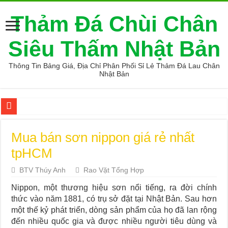
Thảm Đá Chùi Chân
Siêu Thấm Nhật Bản
Thông Tin Bảng Giá, Địa Chỉ Phân Phối Sỉ Lẻ Thảm Đá Lau Chân
Nhật Bản
Cung cấp thảm đá chùi chân loại tốt
Mua bán sơn nippon giá rẻ nhất
Ở đâu bán thảm đá hút nước loại tốt
tpHCM
5 Mẫu Mũ Bác Sĩ Đẹp, Đúng Chuẩn Được Sử Dụng Nhiều Hiện Na
BTV Thúy Anh
Rao Vặt Tổng Hợp
Tìm chỗ mua thảm đá siêu thấm
Nippon, một thương hiệu sơn nổi tiếng, ra đời chính
Cung cấp thảm đá nhà tắm
thức vào năm 1881, có trụ sở đặt tại Nhật Bản. Sau hơn
Địa điểm thảm đá phòng tắm xịn
một thế kỷ phát triển, dòng sản phẩm của họ đã lan rộng
đến nhiều quốc gia và được nhiều người tiêu dùng và
Tìm chỗ mua thảm đá siêu thấm nước