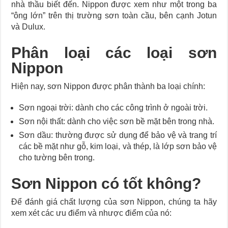
nhà thầu biết đến. Nippon được xem như một trong ba
“ông lớn” trên thị trường sơn toàn cầu, bên cạnh Jotun
Kỹ Thuật Nối Mi Hàn Quốc Tại Miss Tram Academy
và Dulux.
Top 4 Công ty sản xuất áo mưa uy tín nhất Việt Nam
Phân loại các loại sơn
Tìm chỗ mua thảm đá nhà tắm loại tốt
Nippon
Hiện nay, sơn Nippon được phân thành ba loại chính:
Sơn ngoại trời: dành cho các công trình ở ngoài trời.
Sơn nội thất: dành cho việc sơn bề mặt bên trong nhà.
Sơn dầu: thường được sử dụng để bảo vệ và trang trí
các bề mặt như gỗ, kim loại, và thép, là lớp sơn bảo vệ
cho tường bên trong.
Sơn Nippon có tốt không?
Để đánh giá chất lượng của sơn Nippon, chúng ta hãy
xem xét các ưu điểm và nhược điểm của nó: