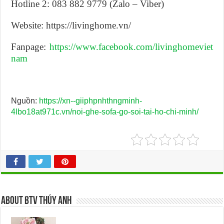
Hotline 2: 083 882 9779 (Zalo – Viber)
Website: https://livinghome.vn/
Fanpage:
https://www.facebook.com/livinghomeviet
nam
Nguồn:
https://xn--giiphpnhthngminh-
4lbo18at971c.vn/noi-ghe-sofa-go-soi-tai-ho-chi-minh/
About BTV Thúy Anh