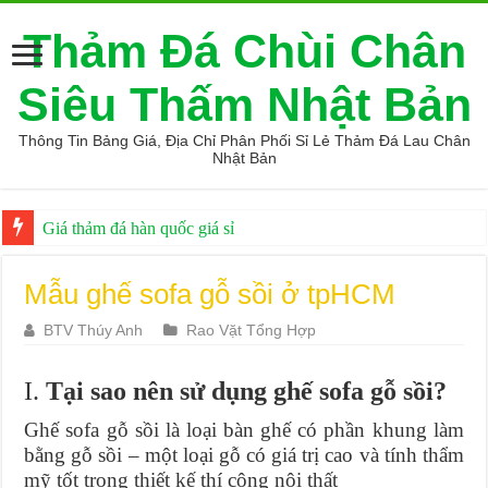
Thảm Đá Chùi Chân
Siêu Thấm Nhật Bản
Thông Tin Bảng Giá, Địa Chỉ Phân Phối Sỉ Lẻ Thảm Đá Lau Chân
Nhật Bản
Giá thảm đá hàn quốc giá sỉ
Top 9 Mẹo mua hàng online an toàn
Mẫu ghế sofa gỗ sồi ở tpHCM
BTV Thúy Anh
Rao Vặt Tổng Hợp
I.
Tại sao nên sử dụng ghế sofa gỗ sồi?
Ghế sofa gỗ sồi là loại bàn ghế có phần khung làm
bằng gỗ sồi – một loại gỗ có giá trị cao và tính thẩm
mỹ tốt trong thiết kế thí công nội thất