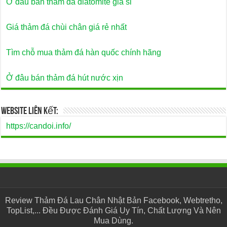
Ở đâu bán thảm đá diatomite giá sỉ
Giá thảm đá chùi chân giá rẻ nhất
Tìm chỗ mua thảm đá hàn quốc chính hãng
Ở đâu bán thảm đá hút nước xịn
Website Liên Kết:
https://candoi.info/
Review Thảm Đá Lau Chân Nhật Bản Facebook, Webtretho,
TopList,... Đều Được Đánh Giá Uy Tín, Chất Lượng Và Nên
Mua Dùng.