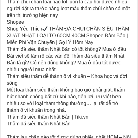
Thảm chùi chân loại nào tốt luôn là câu hỏi được nhiều
người đặt ra trước hàng loạt mẫu thảm chùi chân có mặt
trên thị trường hiện nay
Shopee
Shop Yêu Thích
THẢM ĐÁ CHÙI CHÂN SIÊU THẤM
XUẤT NHẬT LOẠI TO 60CM-40CM Shopee Đảm Bảo |
Miễn Phí Vận Chuyển | Gợi Ý Hôm Nay
Thảm đá siêu thấm Nhật Bản có tốt không? Mua ở đâu
Bài viết sẽ làm rõ các vấn đề Thảm đá siêu thấm Nhật
Bản là gì? Có nên dùng không? Mua ở đâu tốt được
nhiều người mua nhất.
Thảm siêu thấm dễ thành ổ vi khuẩn – Khoa học và đời
sống
Một loại thảm siêu thấm không bao giờ phải giặt, thấm
hút nhanh chóng bất cứ khi nào, tiện lợi, ưu việt hơn
nhiều so với loại thảm thông thường… lại rất dễ trở
thành ổ vi khuẩn trong nhà.
Thảm đá siêu thấm Nhật Bản | Tiki.vn
Thảm đá siêu thấm Nhật Bản
Thảm lau chân nào tốt được dùng nhiều nhất HCM – Nội