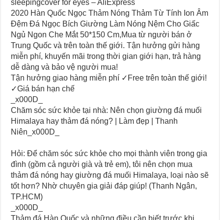
sleepingcover for eyes – AliExpress
2020 Hàn Quốc Ngọc Thảm Nóng Thảm Từ Tính Ion Âm
Đệm Đá Ngọc Bích Giường Làm Nóng Nệm Cho Giấc
Ngủ Ngon Che Mắt 50*150 Cm,Mua từ người bán ở
Trung Quốc và trên toàn thế giới. Tận hưởng gửi hàng
miễn phí, khuyến mãi trong thời gian giới hạn, trả hàng
dễ dàng và bảo vệ người mua!
Tận hưởng giao hàng miễn phí ✓Free trên toàn thế giới!
✓Giá bán hạn chế
_x000D_
Chăm sóc sức khỏe tại nhà: Nên chọn giường đá muối
Himalaya hay thảm đá nóng? | Làm đẹp | Thanh
Niên_x000D_
Hỏi: Để chăm sóc sức khỏe cho mọi thành viên trong gia
đình (gồm cả người già và trẻ em), tôi nên chọn mua
thảm đá nóng hay giường đá muối Himalaya, loại nào sẽ
tốt hơn? Nhờ chuyên gia giải đáp giúp! (Thanh Ngân,
TP.HCM)
_x000D_
Thảm đá Hàn Quốc và những điều cần biết trước khi