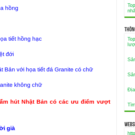
Top
oa hồng
nhấ
Thôn
ọa tiết hồng hạc
Top
lượ
ệt đới
Sản
 Bản với họa tiết đá Granite có chữ
Sản
ranite không chữ
Địa
hấm hút Nhật Bản có các ưu điểm vượt
Tìm
Websi
ời già
htt