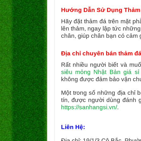
Hướng Dẫn Sử Dụng Thảm đ
Hãy đặt thảm đá trên mặt ph
lên thảm, ngay lập tức những
chân, giúp chân bạn có cảm gi
Địa chỉ chuyên bán thảm đá
Rất nhiều người biết và m
siêu mỏng Nhật Bản giá sỉ
không được đảm bảo vận ch
Một trong số những địa chỉ
tín, được người dùng đánh g
https://sanhangsi.vn/
.
Liên Hệ:
Địa chỉ: 19/1/3 Cô Bắc, Phư