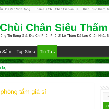
ẫu Hoa Văn Sinh Động
Thảm Đá Chùi Chân Giả Vân Đá
Kiến Thức Thảm Đ
Chùi Chân Siêu Thấm
ông Tin Bảng Giá, Địa Chỉ Phân Phối Sỉ Lẻ Thảm Đá Lau Chân Nhật 
a Sắm
Top Shop
Tin Tức
loại tốt
loại tốt
phòng tắm giá sỉ