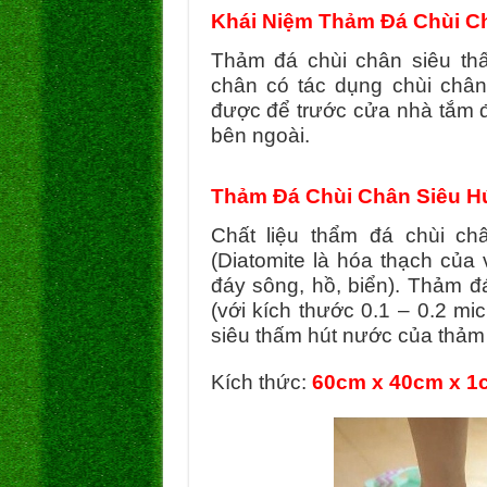
Khái Niệm Thảm Đá Chùi C
Thảm đá chùi chân siêu th
chân có tác dụng chùi châ
được để trước cửa nhà tắm đ
bên ngoài.
Thảm Đá Chùi Chân Siêu H
Chất liệu thẩm đá chùi ch
(Diatomite là hóa thạch của
đáy sông, hồ, biển).
Thảm đá
(với kích thước 0.1 – 0.2 mi
siêu thấm hút nước của thảm 
Kích thức:
60cm x 40cm x 1