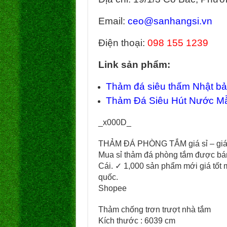
Email:
ceo@sanhangsi.vn
Điện thoại:
098 155 1239
Link sản phẩm:
Thảm đá siêu thấm Nhật bản
Thảm Đá Siêu Hút Nước M
_x000D_
THẢM ĐÁ PHÒNG TẮM giá sỉ – giá 
Mua sỉ thảm đá phòng tắm được bá
Cái. ✓ 1,000 sản phẩm mới giá tốt 
quốc.
Shopee
Thảm chống trơn trượt nhà tắm
Kích thước : 6039 cm