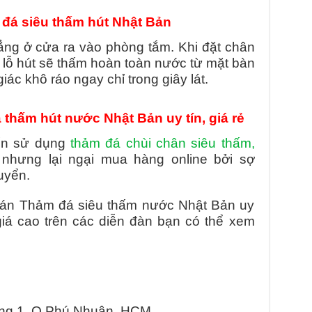
á siêu thấm hút Nhật Bản
ẳng ở cửa ra vào phòng tắm. Khi đặt chân
 lỗ hút sẽ thấm hoàn toàn nước từ mặt bàn
ác khô ráo ngay chỉ trong giây lát.
 thấm hút nước Nhật Bản uy tín, giá rẻ
uốn sử dụng
thảm đá chùi chân siêu thấm,
nhưng lại ngại mua hàng online bởi sợ
uyển.
 bán Thảm đá siêu thấm nước Nhật Bản uy
iá cao trên các diễn đàn bạn có thể xem
ờng 1, Q.Phú Nhuận, HCM