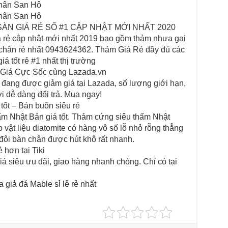
hân San Hô
hân San Hô
ÀN GIÁ RẺ SỐ #1 CẬP NHẬT MỚI NHẤT 2020
á rẻ cập nhật mới nhất 2019 bao gồm thảm nhựa gai
i chân rẻ nhất 0943624362. Thảm Giá Rẻ đầy đủ các
iá tốt rẻ #1 nhất thị trường
Giá Cực Sốc cùng Lazada.vn
ang được giảm giá tại Lazada, số lượng giới hạn,
i dễ dàng đổi trả. Mua ngay!
ốt – Bán buôn siêu rẻ
ấm Nhật Bản giá tốt. Thảm cứng siêu thấm Nhật
 vật liệu diatomite có hàng vô số lỗ nhỏ rỗng thẳng
 đôi bàn chân được hút khô rất nhanh.
 hơn tại Tiki
 siêu ưu đãi, giao hàng nhanh chóng. Chỉ có tại
giả đá Mable sỉ lẻ rẻ nhất