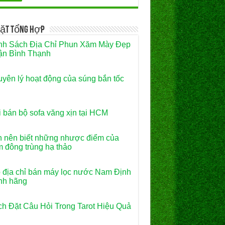
Vặt Tổng Hợp
h Sách Địa Chỉ Phun Xăm Mày Đẹp
n Bình Thạnh
yên lý hoạt động của súng bắn tốc
 bán bộ sofa văng xịn tại HCM
 nên biết những nhược điểm của
 đông trùng hạ thảo
 địa chỉ bán máy lọc nước Nam Định
nh hãng
h Đặt Câu Hỏi Trong Tarot Hiệu Quả