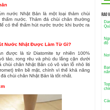
hân
ấm nước Nhật Bản là một loại thảm chùi
Rao 
n thấm nước. Thảm đá chùi chân thường
Dan
ể có thể thấm hút nước trước khi bước ra
Quậ
Ngu
độ
út Nước Nhật Được Làm Từ Gì?
ân được là từ Diatomite tự nhiên 100%
Nơi
 vỏ tảo, rong rêu và phù du lắng cặn dưới
 chùi chân Nhật Bản có vô vàn lỗ nhỏ liti
Bạn
cromet) trên bề mặt, chính vì thế khả năng
nấm
đá chùi chân Nhật Bản là tốt nhất.
Top
cm
chí
Các