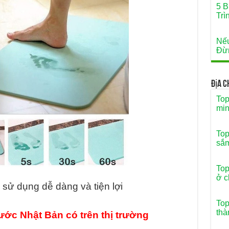
5 B
Trì
Nếu
Đừn
Địa 
Top
min
Top
sắ
Top
ở c
sử dụng dễ dàng và tiện lợi
Top
thà
ớc Nhật Bản có trên thị trường