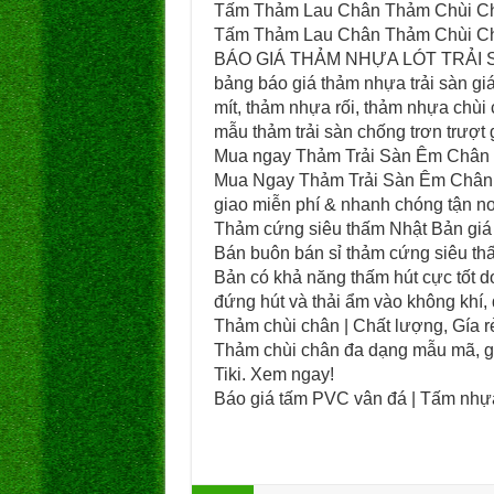
Tấm Thảm Lau Chân Thảm Chùi C
Tấm Thảm Lau Chân Thảm Chùi C
BÁO GIÁ THẢM NHỰA LÓT TRẢI S
bảng báo giá thảm nhựa trải sàn gi
mít, thảm nhựa rối, thảm nhựa chù
mẫu thảm trải sàn chống trơn trượt g
Mua ngay Thảm Trải Sàn Êm Chân 
Mua Ngay Thảm Trải Sàn Êm Chân đ
giao miễn phí & nhanh chóng tận nơ
Thảm cứng siêu thấm Nhật Bản giá t
Bán buôn bán sỉ thảm cứng siêu th
Bản có khả năng thấm hút cực tốt do
đứng hút và thải ẩm vào không khí,
Thảm chùi chân | Chất lượng, Gía rẻ
Thảm chùi chân đa dạng mẫu mã, giá
Tiki. Xem ngay!
Báo giá tấm PVC vân đá | Tấm nhựa 