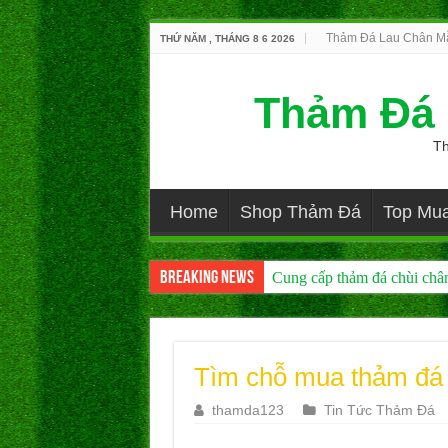
Thảm Đá Lau Chân M
THỨ NĂM , THÁNG 8 6 2026
Thảm Đá 
Th
Home
Shop Thảm Đá
Top Mu
Breaking News
Cung cấp thảm đá chùi chân 
Ở đâu bán thảm đá hút nước 
Tìm chỗ mua thảm đá 
thamda123
Tin Tức Thảm Đá