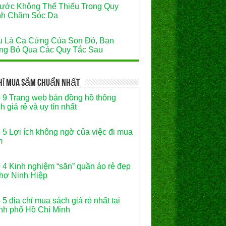
ước Không Thể Thiếu Trong Quy
nh Chăm Sóc Da
 Là Cạ Cứng Của Son Đỏ, Bạn
g Bỏ Qua Các Quy Tắc Sau
Chỉ Mua Sắm Chuẩn Nhất
 9 Trang web bán đồng hồ thông
h giá rẻ và uy tín nhất
 5 Lợi ích không ngờ của việc đi mua
m
 4 Kinh nghiệm “săn” quần áo rẻ đẹp
hợ Ninh Hiệp
 5 địa chỉ mua sách giá rẻ nhất tại
nh phố Hồ Chí Minh