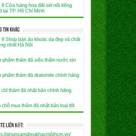
 9 Cửa hàng hoa đất sét nổi tiếng
t tại TP. Hồ Chí Minh
g Tin Khác
 9 Shop bán áo khoác dạ đẹp và chất
ng nhất Hà Nội
 phẩm thảm đá siêu thấm nước xịn
 phẩm thảm đá diatomite chính hãng
 chỉ thảm đá nhật bản chính hãng
 chỗ mua thảm đá nhật bản loại tốt
te Liên Kết:
ps://phunxamdieukhacmôihcm.vn/