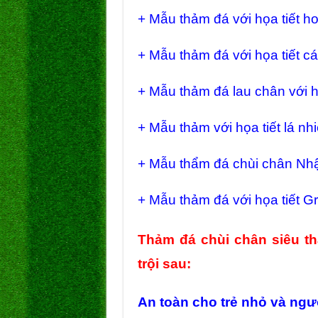
+ Mẫu thảm đá với họa tiết h
+ Mẫu thảm đá với họa tiết cá
+ Mẫu thảm đá lau chân với h
+ Mẫu thảm với họa tiết lá nhi
+ Mẫu thẩm đá chùi chân Nhật
+ Mẫu thảm đá với họa tiết G
Thảm đá chùi chân siêu t
trội sau:
An toàn cho trẻ nhỏ và ngư