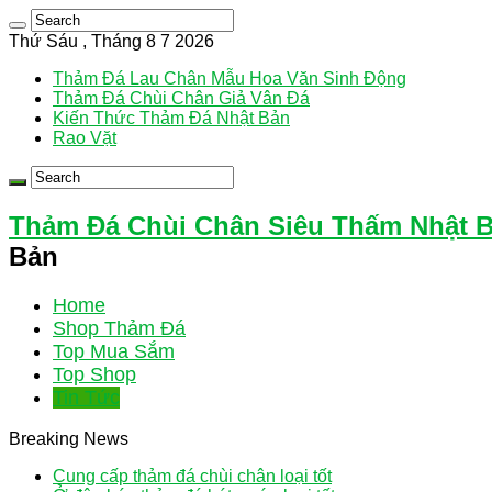
Thứ Sáu , Tháng 8 7 2026
Thảm Đá Lau Chân Mẫu Hoa Văn Sinh Động
Thảm Đá Chùi Chân Giả Vân Đá
Kiến Thức Thảm Đá Nhật Bản
Rao Vặt
Thảm Đá Chùi Chân Siêu Thấm Nhật 
Bản
Home
Shop Thảm Đá
Top Mua Sắm
Top Shop
Tin Tức
Breaking News
Cung cấp thảm đá chùi chân loại tốt