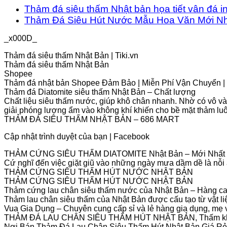
Thảm đá siêu thấm Nhật bản họa tiết vân đá i
Thảm Đá Siêu Hút Nước Mẫu Hoa Văn Mới Nh
_x000D_
Thảm đá siêu thấm Nhật Bản | Tiki.vn
Thảm đá siêu thấm Nhật Bản
Shopee
Thảm đá nhật bản Shopee Đảm Bảo | Miễn Phí Vận Chuyển 
Thảm đá Diatomite siêu thấm Nhật Bản – Chất lượng
Chất liệu siêu thấm nước, giúp khô chân nhanh. Nhờ có vô vàn 
giải phóng lượng ẩm vào không khí khiến cho bề mặt thảm luô
THẢM ĐÁ SIÊU THẤM NHẬT BẢN – 686 MART
Cập nhật trình duyệt của bạn | Facebook
THẢM CỨNG SIÊU THẤM DIATOMITE Nhật Bản – Mới Nhất
Cứ nghĩ đến việc giặt giũ vào những ngày mưa dầm dề là nỗi á
THẢM CỨNG SIÊU THẤM HÚT NƯỚC NHẬT BẢN
THẢM CỨNG SIÊU THẤM HÚT NƯỚC NHẬT BẢN
Thảm cứng lau chân siêu thấm nước của Nhật Bản – Hàng c
Thảm lau chân siêu thấm của Nhật Bản được cấu tạo từ vật l
Vua Gia Dụng – Chuyên cung cấp sỉ và lẻ hàng gia dụng, mẹ 
THẢM ĐÁ LAU CHÂN SIÊU THẤM HÚT NHẬT BẢN, Thấm khô b
Nơi Bán Thảm Đá Lau Chân Siêu Thấm Hút Nhật Bản Giá Rẻ