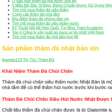
Ở đâu bán thảm đá hút nước loại tốt
5 Mẫu Mũ Bác Sĩ Đẹp, Đúng Chuẩn Được Sử Dụng Nhi
Tìm chỗ mua thảm đá siêu thấm
Cung cấp thảm đá nhà tắm
Địa điểm thảm đá phòng tắm xịn
Tìm chỗ mua thảm đá siêu thấm nước
Kỹ Thuật Nối Mi Hàn Quốc Tại Miss Tram Academy
Top 4 Công ty sản xuất áo mưa uy tín nhất Việt Nam
Tìm chỗ mua thảm đá nhà tắm loại tốt
Sản phẩm thảm đá nhật bản xịn
thamda123
Tin Tức Thảm Đá
Khái Niệm Thảm Đá Chùi Chân
Thảm đá chùi chân siêu thấm nước Nhật Bản là mộ
nhà tắm để có thể thấm hút nước trước khi bước ra
Thảm Đá Chùi Chân Siêu Hút Nước Nhật Được 
Chất liệu thẩm đá chùi chân được là từ Diatomite t