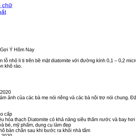
n chữ
ất
| Gợi Ý Hôm Nay
lỗ nhỏ li ti trên bề mặt diatomite với đường kính 0,1 – 0,2 mi
n khô ráo.
 2020
m ảnh của các bà mẹ nói riêng và các bà nội trợ nói chung. Đặ
ao cấp
iệu hóa thạch Diatomite có khả năng siêu thấm nước và bay hơ
và bé, mỹ phẩm, dụng cụ làm đẹp
àn chân sau khi bước ra khỏi nhà tắm
 2020