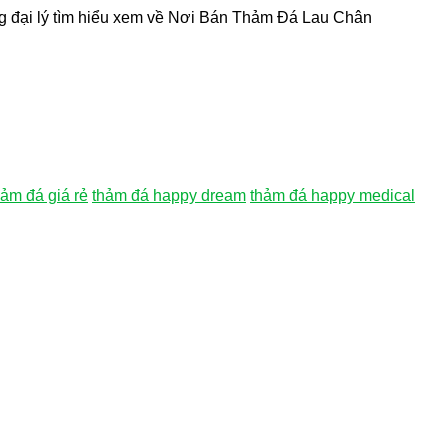
đại lý tìm hiểu xem về Nơi Bán Thảm Đá Lau Chân
hảm đá giá rẻ
thảm đá happy dream
thảm đá happy medical