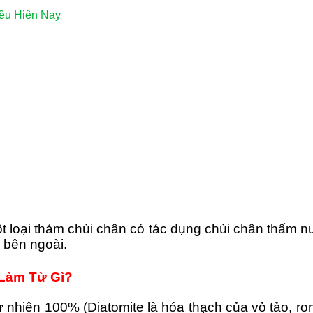
ều Hiện Nay
t loại thảm chùi chân có tác dụng chùi chân thấm 
 bên ngoài.
Làm Từ Gì?
ự nhiên 100% (Diatomite là hóa thạch của vỏ tảo, ro