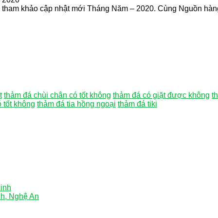
tham khảo cập nhật mới Tháng Năm – 2020. Cùng Nguồn hàng 
t
thảm đá chùi chân có tốt không
thảm đá có giặt được không
t
 tốt không
thảm đá tia hồng ngoại
thảm đá tiki
Minh
nh, Nghệ An