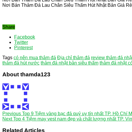
Nơi Bán Thảm Đá Lau Chân Siêu Thấm Hút Nhật Bản Giá Rẻ 
Share
Facebook
Twitter
Pinterest
Tags
có nên mua thảm đá
Địa chỉ thảm đá
review thảm đá nhậ
thảm đá hút nước
thảm đá nhật bản siêu thấm
thảm đá nhật có
About thamda123
Previous
Top 9 Tiệm vàng bạc đá quý uy tín nhất TP. Hồ Chí 
Next
Top 4 Tiệm may vest nam đẹp và chất lượng nhất TP. Vi
Related Articles