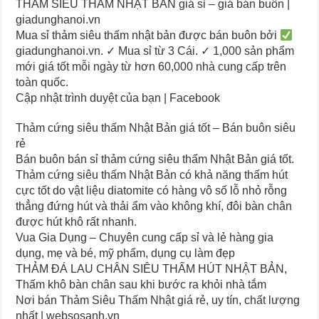
THẢM SIÊU THẤM NHẬT BẢN giá sỉ – giá bán buôn |
giadunghanoi.vn
Mua sỉ thảm siêu thấm nhật bản được bán buôn bởi
giadunghanoi.vn. ✓ Mua sỉ từ 3 Cái. ✓ 1,000 sản phẩm
mới giá tốt mỗi ngày từ hơn 60,000 nhà cung cấp trên
toàn quốc.
Cập nhật trình duyệt của bạn | Facebook
Thảm cứng siêu thấm Nhật Bản giá tốt – Bán buôn siêu
rẻ
Bán buôn bán sỉ thảm cứng siêu thấm Nhật Bản giá tốt.
Thảm cứng siêu thấm Nhật Bản có khả năng thấm hút
cực tốt do vật liệu diatomite có hàng vô số lỗ nhỏ rỗng
thẳng đứng hút và thải ẩm vào không khí, đôi bàn chân
được hút khô rất nhanh.
Vua Gia Dụng – Chuyên cung cấp sỉ và lẻ hàng gia
dụng, mẹ và bé, mỹ phẩm, dụng cụ làm đẹp
THẢM ĐÁ LAU CHÂN SIÊU THẤM HÚT NHẬT BẢN,
Thấm khô bàn chân sau khi bước ra khỏi nhà tắm
Nơi bán Thảm Siêu Thấm Nhật giá rẻ, uy tín, chất lượng
nhất | websosanh.vn