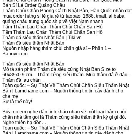
Bán Sỉ Lẻ Order Quảng Châu
Thảm Chùi Chân Phong Cách Nhật Bản, Hàn Quốc nhận đặt
mua order hàng sỉ lẻ giá rẻ từ taobao, 1688, tmall, alibaba,
quảng châu trung quốc ship về Việt Nam nhanh
Tấm Thảm Lau Chân Thảm Chùi Chân San Hô
Tấm Thảm Lau Chân Thảm Chùi Chân San Hô
Thảm đá siêu thấm Nhật Bản | Tiki.vn
Thảm đá siêu thấm Nhật Bản
Nguồn nhập hàng thảm chùi chân giá sỉ – Phần 1 –
Babuvi.com
Thảm đá siêu thấm Nhật Bản
Mô tả sản phẩm Thảm đá siêu cứng Nhật Bản Size to
60x39x0.9 cm – Thảm cứng siêu thấm- Mua thảm đá ở đâu –
Thảm đá lau chân
Toàn quốc: – Sự Thật Về Thảm Chùi Chân Siêu Thấm Nhật
Bản | Lamchame.com – Nguồn thông tin tin cậy dành cho
cha mẹ
Sự là thế này!
Bữa nọ em nghe dân tình kháo nhau về một loại thảm chùi
chân nhà tắm gọi là Thảm cứng siêu thấm thần kỳ gì gì đó.
Nghe thiên hạ đồn…
Toàn quốc: – Sự Thật Về Thảm Chùi Chân Siêu Thấm Nhật
Bản | Lamchame.com – Nguồn thông tin tin cậy dành cho