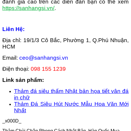
đánh giá cao trên các diễn đàn bạn có thể xem
https://sanhangsi.vn/
.
Liên Hệ:
Địa chỉ: 19/1/3 Cô Bắc, Phường 1, Q.Phú Nhuận,
HCM
Email:
ceo@sanhangsi.vn
Điện thoại:
098 155 1239
Link sản phẩm:
Thảm đá siêu thấm Nhật bản họa tiết vân đá
in chữ
Thảm Đá Siêu Hút Nước Mẫu Hoa Văn Mới
Nhất
_x000D_
Thảm Chùi Chân Phong Cách Nhật Bản, Hàn Quốc Mua