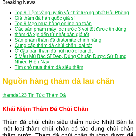
Breaking News
Top 9 Tiệm vàng uy tín và chất lượng nhất Hải Phòng
Giá thảm đá hàn quốc giá sỉ
Top 9 Mẹo mua hàng online an toàn
Các sản phẩm máy lọc nước 3 vòi tốt được tin dùng
thảm đá xịn đến từ nhật bản giá tốt
Sản phẩm thảm đá diatomite chính hãng
Cung cấp thảm đá chùi chân loại tốt
Ở đâu bán thảm đá hút nước loại tốt
5 Mẫu Mũ Bác Sĩ Đẹp, Đúng Chuẩn Được Sử Dụng
Nhiều Hiện Nay
Tìm chỗ mua thảm đá siêu thấm
Nguồn hàng thảm đá lau chân
thamda123
Tin Tức Thảm Đá
Khái Niệm Thảm Đá Chùi Chân
Thảm đá chùi chân siêu thấm nước Nhật Bản là
một loại thảm chùi chân có tác dụng chùi chân
thấm nước. Thảm đá chùi chân thường được để