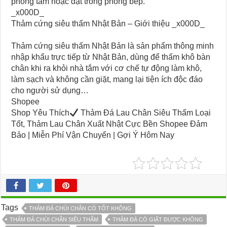
phòng tắm hoặc đặt trong phòng bếp.
_x000D_
Thảm cứng siêu thấm Nhật Bản – Giới thiệu _x000D_
Thảm cứng siêu thấm Nhật Bản là sản phẩm thông minh
nhập khẩu trực tiếp từ Nhật Bản, dùng để thấm khô bàn
chân khi ra khỏi nhà tắm với cơ chế tự động làm khô,
làm sạch và không cần giặt, mang lại tiện ích độc đáo
cho người sử dụng…
Shopee
Shop Yêu Thích
Thảm Đá Lau Chân Siêu Thấm Loại
Tốt, Thảm Lau Chân Xuất Nhật Cực Bền Shopee Đảm
Bảo | Miễn Phí Vận Chuyển | Gợi Ý Hôm Nay
Tags
THẢM ĐÁ CHÙI CHÂN CÓ TỐT KHÔNG
THẢM ĐÁ CHÙI CHÂN SIÊU THẤM
THẢM ĐÁ CÓ GIẶT ĐƯỢC KHÔNG