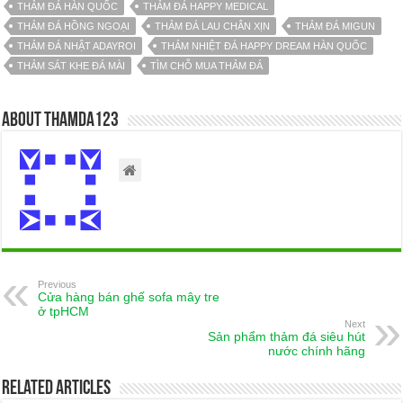
THẢM ĐÁ HÀN QUỐC
THẢM ĐÁ HAPPY MEDICAL
THẢM ĐÁ HỒNG NGOẠI
THẢM ĐÁ LAU CHÂN XỊN
THẢM ĐÁ MIGUN
THẢM ĐÁ NHẬT ADAYROI
THẢM NHIỆT ĐÁ HAPPY DREAM HÀN QUỐC
THẢM SÁT KHE ĐÁ MÀI
TÌM CHỖ MUA THẢM ĐÁ
About thamda123
Previous
Cửa hàng bán ghế sofa mây tre
ở tpHCM
Next
Sản phẩm thảm đá siêu hút
nước chính hãng
Related Articles