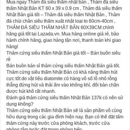
Mua ngay Thảm đá siêu thấm nhật bản , Thảm đá siêu
thấm Nhật Bản KT 60 x 39 x 0.9 cm , Thảm đá siêu thấm
Nhật Bản giá tốt – Thảm đá siêu thấm Nhật Bản , Thảm
đá chùi chân siêu thấm xuất nhật loại to 60cm-40cm ,
THẢM ĐÁ SIÊU THẤM NHẬT BẢN 60X39CM chính
hãng giá tốt tại Lazada.vn. Mua hàng online giá rẻ, bảo
hành chính hãng, giao hàng tận nơi, thanh toán khi giao
hàng!
Thảm cứng siêu thấm Nhật Bản giá tốt – Bán buôn siêu
rẻ
Bán buôn bán sỉ thảm cứng siêu thấm Nhật Bản giá tốt.
Thảm cứng siêu thấm Nhật Bản có khả năng thấm hút
cực tốt do vật liệu diatomite có hàng vô số lỗ nhỏ rỗng
thẳng đứng hút và thải ẩm vào không khí, đôi bàn chân
được hút khô rất nhanh.
Đánh giá thảm cứng siêu thấm Nhật Bản 137k có nên sử
dụng không?
Thảm cứng siêu thấm Nhật Bản sẽ là sản phẩm vô cùng
hữu dụng trong các gia đình hiện nay. Bạn có thể đặt tấm
thảm cứng này trước cửa phòng khách, trước cửa
phòng tắm hoặc đặt trong phòng bếp.