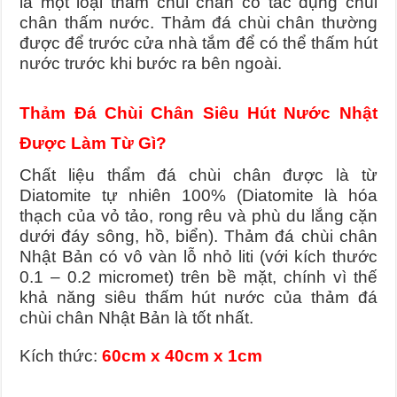
là một loại thảm chùi chân có tác dụng chùi
chân thấm nước. Thảm đá chùi chân thường
Kỹ Thuật Nối Mi Hàn Quốc Tại Miss Tram Academy
được để trước cửa nhà tắm để có thể thấm hút
Top 4 Công ty sản xuất áo mưa uy tín nhất Việt Nam
nước trước khi bước ra bên ngoài.
Tìm chỗ mua thảm đá nhà tắm loại tốt
Thảm Đá Chùi Chân Siêu Hút Nước Nhật
Được Làm Từ Gì?
Chất liệu thẩm đá chùi chân được là từ
Diatomite tự nhiên 100% (Diatomite là hóa
thạch của vỏ tảo, rong rêu và phù du lắng cặn
dưới đáy sông, hồ, biển).
Thảm đá chùi chân
Nhật Bản có vô vàn lỗ nhỏ liti (với kích thước
0.1 – 0.2 micromet) trên bề mặt, chính vì thế
khả năng siêu thấm hút nước của thảm đá
chùi chân Nhật Bản là tốt nhất.
Kích thức:
60cm x 40cm x 1cm