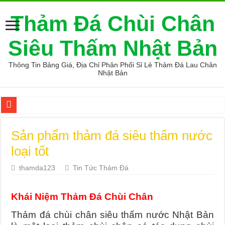
Thảm Đá Chùi Chân
Siêu Thấm Nhật Bản
Thông Tin Bảng Giá, Địa Chỉ Phân Phối Sỉ Lẻ Thảm Đá Lau Chân
Nhật Bản
Cung cấp thảm đá chùi chân loại tốt
Sản phẩm thảm đá siêu thấm nước
Ở đâu bán thảm đá hút nước loại tốt
loại tốt
5 Mẫu Mũ Bác Sĩ Đẹp, Đúng Chuẩn Được Sử Dụng Nhiều Hiện Na
thamda123
Tin Tức Thảm Đá
Tìm chỗ mua thảm đá siêu thấm
Cung cấp thảm đá nhà tắm
Khái Niệm Thảm Đá Chùi Chân
Địa điểm thảm đá phòng tắm xịn
Thảm đá chùi chân siêu thấm nước Nhật Bản
Tìm chỗ mua thảm đá siêu thấm nước