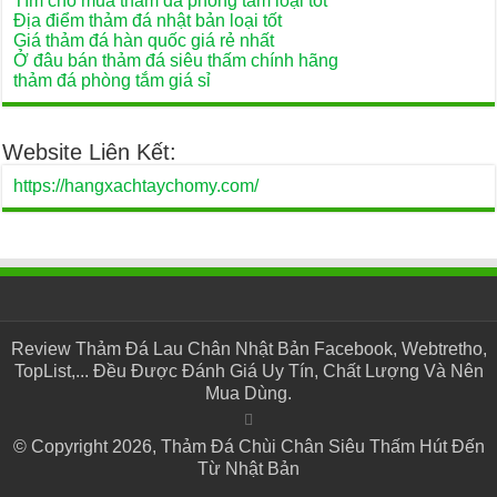
Tìm chỗ mua thảm đá phòng tắm loại tốt
Địa điểm thảm đá nhật bản loại tốt
Giá thảm đá hàn quốc giá rẻ nhất
Ở đâu bán thảm đá siêu thấm chính hãng
thảm đá phòng tắm giá sỉ
Website Liên Kết:
https://hangxachtaychomy.com/
Review Thảm Đá Lau Chân Nhật Bản Facebook, Webtretho,
TopList,... Đều Được Đánh Giá Uy Tín, Chất Lượng Và Nên
Mua Dùng.
© Copyright 2026, Thảm Đá Chùi Chân Siêu Thấm Hút Đến
Từ Nhật Bản