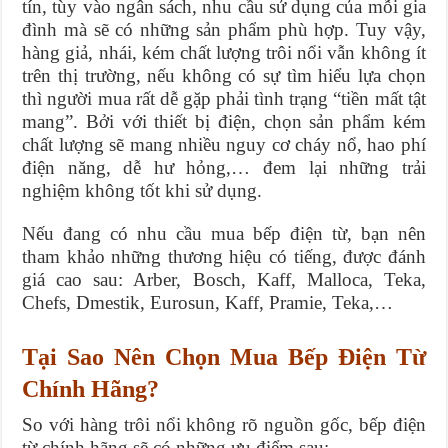
tín, tùy vào ngân sách, nhu cầu sử dụng của mỗi gia
đình mà sẽ có những sản phẩm phù hợp. Tuy vậy,
hàng giả, nhái, kém chất lượng trôi nổi vẫn không ít
trên thị trường, nếu không có sự tìm hiểu lựa chọn
thì người mua rất dễ gặp phải tình trạng “tiền mất tật
mang”. Bởi với thiết bị điện, chọn sản phẩm kém
chất lượng sẽ mang nhiều nguy cơ cháy nổ, hao phí
điện năng, dễ hư hỏng,… đem lại những trải
nghiệm không tốt khi sử dụng.
Nếu đang có nhu cầu mua bếp điện từ, bạn nên
tham khảo những thương hiệu có tiếng, được đánh
giá cao sau: Arber, Bosch, Kaff, Malloca, Teka,
Chefs, Dmestik, Eurosun, Kaff, Pramie, Teka,…
Tại Sao Nên Chọn Mua Bếp Điện Từ
Chính Hãng?
So với hàng trôi nổi không rõ nguồn gốc, bếp điện
từ chính hãng sẽ có những ưu điểm sau: