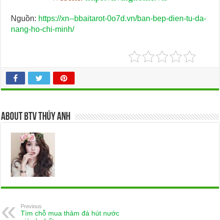
Nguồn:
https://xn--bbaitarot-0o7d.vn/ban-bep-dien-tu-da-
nang-ho-chi-minh/
About BTV Thúy Anh
Previous
Tìm chỗ mua thảm đá hút nước