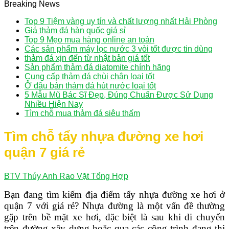
Breaking News
Top 9 Tiệm vàng uy tín và chất lượng nhất Hải Phòng
Giá thảm đá hàn quốc giá sỉ
Top 9 Mẹo mua hàng online an toàn
Các sản phẩm máy lọc nước 3 vòi tốt được tin dùng
thảm đá xịn đến từ nhật bản giá tốt
Sản phẩm thảm đá diatomite chính hãng
Cung cấp thảm đá chùi chân loại tốt
Ở đâu bán thảm đá hút nước loại tốt
5 Mẫu Mũ Bác Sĩ Đẹp, Đúng Chuẩn Được Sử Dụng
Nhiều Hiện Nay
Tìm chỗ mua thảm đá siêu thấm
Tìm chỗ tẩy nhựa đường xe hơi
quận 7 giá rẻ
BTV Thúy Anh
Rao Vặt Tổng Hợp
Bạn đang tìm kiếm địa điểm tẩy nhựa đường xe hơi ở
quận 7 với giá rẻ? Nhựa đường là một vấn đề thường
gặp trên bề mặt xe hơi, đặc biệt là sau khi di chuyển
trên đường xây dựng hoặc qua các công trình đang thi