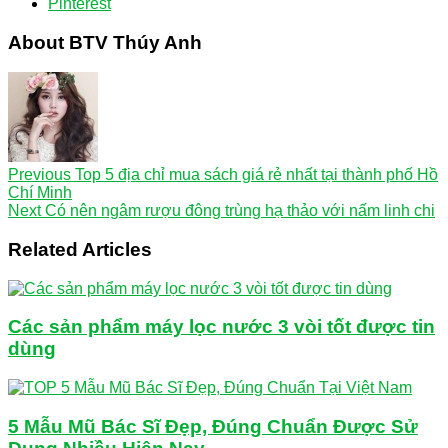
Pinterest
About BTV Thúy Anh
Previous
Top 5 địa chỉ mua sách giá rẻ nhất tại thành phố Hồ
Chí Minh
Next
Có nên ngâm rượu đông trùng hạ thảo với nấm linh chi
Related Articles
Các sản phẩm máy lọc nước 3 vòi tốt được tin
dùng
5 Mẫu Mũ Bác Sĩ Đẹp, Đúng Chuẩn Được Sử