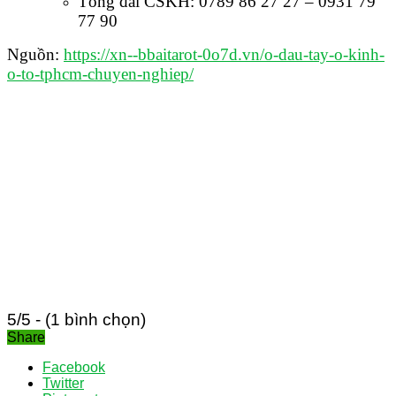
Tổng đài CSKH: 0789 86 27 27 – 0931 79
77 90
Nguồn:
https://xn--bbaitarot-0o7d.vn/o-dau-tay-o-kinh-
o-to-tphcm-chuyen-nghiep/
5/5 - (1 bình chọn)
Share
Facebook
Twitter