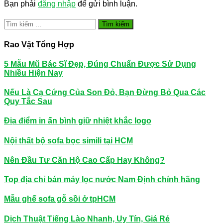
Bạn phải
đăng nhập
để gửi bình luận.
Tìm
kiếm
cho:
Rao Vặt Tổng Hợp
5 Mẫu Mũ Bác Sĩ Đẹp, Đúng Chuẩn Được Sử Dụng
Nhiều Hiện Nay
Nếu Là Cạ Cứng Của Son Đỏ, Bạn Đừng Bỏ Qua Các
Quy Tắc Sau
Địa điểm in ấn bình giữ nhiệt khắc logo
Nội thất bộ sofa bọc simili tại HCM
Nên Đầu Tư Căn Hộ Cao Cấp Hay Không?
Top địa chỉ bán máy lọc nước Nam Định chính hãng
Mẫu ghế sofa gỗ sồi ở tpHCM
Dịch Thuật Tiếng Lào Nhanh, Uy Tín, Giá Rẻ