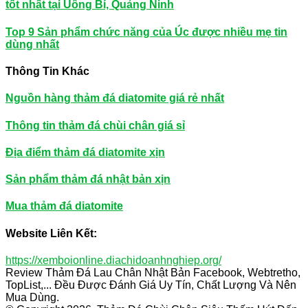
tốt nhất tại Uông Bí, Quảng Ninh
Top 9 Sản phẩm chức năng của Úc được nhiều mẹ tin
dùng nhất
Thông Tin Khác
Nguồn hàng thảm đá diatomite giá rẻ nhất
Thông tin thảm đá chùi chân giá sỉ
Địa điểm thảm đá diatomite xịn
Sản phẩm thảm đá nhật bản xịn
Mua thảm đá diatomite
Website Liên Kết:
https://xemboionline.diachidoanhnghiep.org/
Review Thảm Đá Lau Chân Nhật Bản Facebook, Webtretho,
TopList,... Đều Được Đánh Giá Uy Tín, Chất Lượng Và Nên
Mua Dùng.