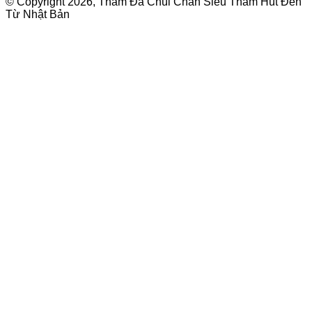
© Copyright 2026, Thảm Đá Chùi Chân Siêu Thấm Hút Đến
Từ Nhật Bản