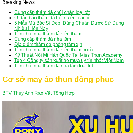
Breaking News
Cung cấp thảm đá chùi chân loại tốt
Ở đâu bán thảm đá hút nước loại tốt
5 Mẫu Mũ Bác Sĩ Đẹp, Đúng Chuẩn Được Sử Dụng
Nhiều Hiện Nay
Tìm chỗ mua thảm đá siêu thấm
Cung cấp thảm đá nhà tắm
Địa điểm thảm đá phòng tắm xịn
Tìm chỗ mua thảm đá siêu thấm nước
Kỹ Thuật Nối Mi Hàn Quốc Tại Miss Tram Academy
Top 4 Công ty sản xuất áo mưa uy tín nhất Việt Nam
Tìm chỗ mua thảm đá nhà tắm loại tốt
Cơ sở may áo thun đồng phục
BTV Thúy Anh
Rao Vặt Tổng Hợp