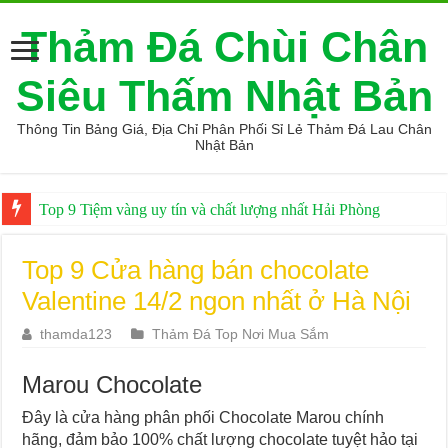
Thảm Đá Chùi Chân
Siêu Thấm Nhật Bản
Thông Tin Bảng Giá, Địa Chỉ Phân Phối Sỉ Lẻ Thảm Đá Lau Chân
Nhật Bản
Top 9 Tiệm vàng uy tín và chất lượng nhất Hải Phòng
Giá thảm đá hàn quốc giá sỉ
Top 9 Cửa hàng bán chocolate
Valentine 14/2 ngon nhất ở Hà Nội
thamda123
Thảm Đá Top Nơi Mua Sắm
Marou Chocolate
Đây là cửa hàng phân phối Chocolate Marou chính
hãng, đảm bảo 100% chất lượng chocolate tuyệt hảo tại