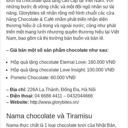
tươi và chocolate quà tặng cao cấp tại Việt Nam. Với
những bước đi vững chắc và một đội ngũ nhân sự tài
năng, Glorybites sẽ nhân rộng mô hình chuỗi các cửa
hàng Chocolate & Café nhằm phát triển nhận diện
thương hiệu ở cả trong và ngoài nước, cũng như phát
triển một mạng lưới nhượng quyền thương hiệu tại Việt
Nam, bao gồm cả thị trường bán buôn và bán lẻ.
–
Giá bán một số sản phẩm chocolate như sau
:
Hộp quà tặng chocolate Eternal Love: 160.000 VNĐ
Hộp quà tặng chocolate Love Insight: 100.000 VNĐ
Pomelo Chocolate: 60.000 VNĐ
–
Địa chỉ:
226A La Thành, Đống Đa, Hà Nội
–
Điện thoại:
04 6688 4411 – 0432044666
–
Website:
http://www.glorybites.vn/
Nama chocolate và Tiramisu
Nama thực chất là 1 loại chocolate tươi của Nhật Bản,