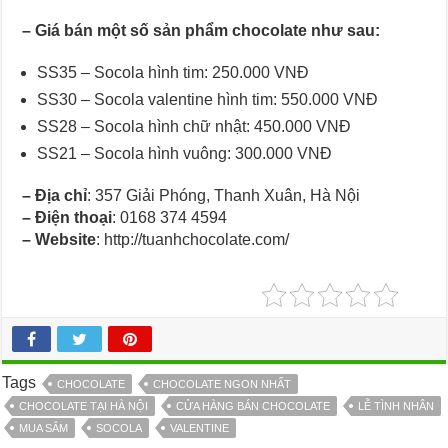
–
Giá bán một số
sản phẩm
chocolate như sau:
SS35 – Socola hình tim: 250.000 VNĐ
SS30 – Socola valentine hình tim: 550.000 VNĐ
SS28 – Socola hình chữ nhật: 450.000 VNĐ
SS21 – Socola hình vuông: 300.000 VNĐ
–
Địa chỉ
: 357 Giải Phóng, Thanh Xuân, Hà Nội
–
Điện thoại
: 0168 374 4594
–
Website
: http://tuanhchocolate.com/
Tags
CHOCOLATE
CHOCOLATE NGON NHẤT
CHOCOLATE TẠI HÀ NỘI
CỬA HÀNG BÁN CHOCOLATE
LỄ TÌNH NHÂN
MUA SẮM
SOCOLA
VALENTINE