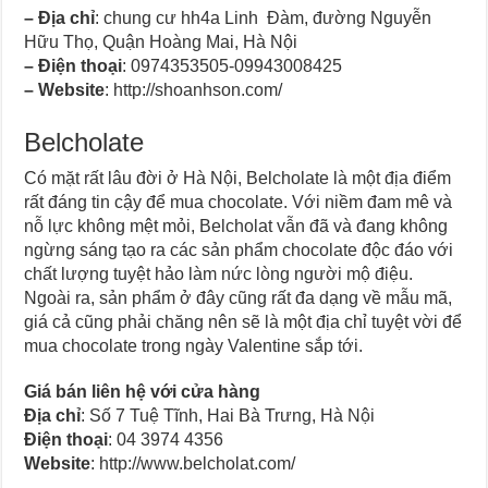
–
Địa chỉ
: chung cư hh4a Linh Đàm, đường Nguyễn
Hữu Thọ, Quận Hoàng Mai, Hà Nội
–
Điện thoại
: 0974353505-09943008425
–
Website
: http://shoanhson.com/
Belcholate
Có mặt rất lâu đời ở Hà Nội, Belcholate là một địa điểm
rất đáng tin cậy để mua chocolate. Với niềm đam mê và
nỗ lực không mệt mỏi, Belcholat vẫn đã và đang không
ngừng sáng tạo ra các sản phẩm chocolate độc đáo với
chất lượng tuyệt hảo làm nức lòng người mộ điệu.
Ngoài ra, sản phẩm ở đây cũng rất đa dạng về mẫu mã,
giá cả cũng phải chăng nên sẽ là một địa chỉ tuyệt vời để
mua chocolate trong ngày Valentine sắp tới.
Giá bán liên hệ với cửa hàng
Địa chỉ
: Số 7 Tuệ Tĩnh, Hai Bà Trưng, Hà Nội
Điện thoại
: 04 3974 4356
Website
: http://www.belcholat.com/