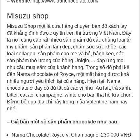
–
Website
: http://www.dartchocolate.com/
Misuzu shop
Misuzu Shop một là cửa hàng chuyên bán đồ xách tay
đã khẳng định được uy tín trên thị trường Việt Nam. Đây
là nơi cung cấp rất nhiều sản phẩm đủ các chủng loại từ
mỹ phẩm, sản phẩm làm đẹp, chăm sóc sức khỏe, các
loại collagen, sản phẩm cho mẹ và bé, bánh kẹo, các
sản phẩm thời trang của hãng Uniqlo,… đáp ứng mọi
nhu cầu mua sắm của khánh hàng. Trong số đó phải kể
đến Nama chocolate of Royce, một mặt hàng được khá
nhiều người yêu thích tại cửa hàng. Hiện tại, Nama
chocolate ở đây có đủ tất cả các vị như: Au lait, trà xanh,
bitter, cacao, champagne, white cho bạn tha hồ lựa chọn.
Đừng bỏ qua địa chỉ này trong mùa Valentine năm nay
nhé!
–
Giá bán một số
sản phẩm
chocolate như sau:
Nama Chocolate Royce vị Champagne: 230.000 VNĐ