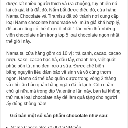
được rất nhiều người thich và ưa chuộng, tuy nhiên nó
lại có giá khá đắt đỏ. Nắm bắt được điều đó, cửa hàng
Nama Chocolate và Tiramisu đã trở thành nơi cung cấp
loại Nama chocolate handmade với mứa giá khá hợp lý,
để ai ai cũng có thể được ít nhất 1 lần nếm thử những
viên chocolate nằm trong top 5 loại chocolate ngon nhất
thế giới này.
Nama tại cửa hàng gồm có 10 vị : trà xanh, cacao, cacao
rượu sake, cacao bạc hà, dâu tây, chanh leo, việt quất,
phúc bồn tử, nho đen, rượu sữa. Được chế biến
bằng nguyên liệu đảm bảo vệ sinh và vô cùng thơm
ngon. Nama có thể bảo quản được trong vòng 2 tháng
và chỉ cần bảo quản bằng ngăn đá tủ lạnh. Còn chần
chừ gì nữa mà trong dịp Valentine lần này, bạn lại không
thử mua loại chocolate này để làm quà tặng cho người
ấy đúng không nào!
– Giá bán một số sản phẩm chocolate như sau:
Nama Chocolate: 70.000 VNĐ/hộp