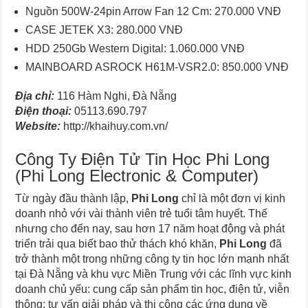
Nguồn 500W-24pin Arrow Fan 12 Cm: 270.000 VNĐ
CASE JETEK X3: 280.000 VNĐ
HDD 250Gb Western Digital: 1.060.000 VNĐ
MAINBOARD ASROCK H61M-VSR2.0: 850.000 VNĐ
Địa chỉ:
116 Hàm Nghi, Đà Nẵng
Điện thoại:
05113.690.797
Website:
http://khaihuy.com.vn/
Công Ty Điện Tử Tin Học Phi Long
(Phi Long Electronic & Computer)
Từ ngày đầu thành lập,
Phi Long
chỉ là một đơn vị kinh
doanh nhỏ với vài thành viên trẻ tuổi tâm huyết. Thế
nhưng cho đến nay, sau hơn 17 năm hoạt động và phát
triển trải qua biết bao thử thách khó khăn,
Phi Long
đã
trở thành một trong những công ty tin học lớn mạnh nhất
tại Đà Nẵng và khu vực Miền Trung với các lĩnh vực kinh
doanh chủ yếu: cung cấp sản phẩm tin học, điện tử, viễn
thông; tư vấn giải pháp và thi công các ứng dụng về