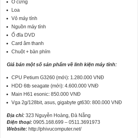
Ổ cứng
Loa
Vỏ máy tính
Nguồn máy tính
Ổ đĩa DVD
Card âm thanh
Chuột + bàn phím
Giá bán một số sản phẩm về linh kiện máy tính:
CPU Petium G3260 (mới): 1.280.000 VNĐ
HDD 6tb seagate (mới): 4.600.000 VNĐ
Main H61 esonic: 850.000 VNĐ
Vga 2g/128bit, asus, gigabyte gt630: 800.000 VNĐ
Địa chỉ:
323 Nguyễn Hoàng, Đà Nẵng
Điện thoại:
0905.168.699 – 0511.3691973
Website:
http://phivucomputer.net/