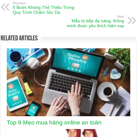
Previous
5 Bước Không Thể Thiếu Trong
Quy Trình Chăm Sóc Da
Next
Mẫu tủ bếp đa năng, thông
minh được yêu thích hiện nay
Related Articles
Top 9 Mẹo mua hàng online an toàn