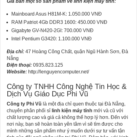
Giá bán một số sản phẩm về linh kiện máy tính:
Mainboard Asus H81M-K: 1.050.000 VNĐ
RAM Patriot 4Gb DDR3 1600: 450.000 VNĐ
Gigabyte GV-N420-2GI: 700.000 VNĐ
Intel Pentium G3420: 1.100.000 VNĐ
Địa chỉ:
47 Hoàng Công Chất, quận Ngũ Hành Sơn, Đà
Nẵng
Điện thoại:
0935.823.125
Website:
http://lenguyencomputer.net/
Công ty TNHH Công Nghệ Tin Học &
Dịch Vụ Giáo Dục Phi Vũ
Công ty Phi Vũ
là một địa chỉ quen thuộc tại Đà Nẵng,
chuyên phân phối sỉ
linh kiện máy tính
mới và cũ với
chất lượng cao và giá cả không thể hợp lý hơn. Đến với
nơi này, bạn sẽ hoàn toàn yên tâm vì sẽ tìm được cho
mình những sản phẩm như ý muốn dưới sự tư vấn tận