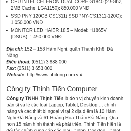
CPU INTEL CELERON DUAL CORE G1840 (2.9Ghz,
2MB Cache, LGA1150): 850.000 VNĐ
SSD PNY 120GB CS1311( SSDPNY-CS1311-120G):
1.050.000 VNĐ
MONITOR LED HAIER 18.5 – Model: H1865V
(DSUB): 1.450.000 VNĐ
Địa chỉ:
152 – 158 Hàm Nghi, quận Thanh Khê, Đà
Nẵng
Điện thoại:
(0511) 3 888 000
Fax:
(0511) 3 653 000
Website:
http://www.philong.com.vn/
Công ty Thịnh Tiến Computer
Công ty TNHH Thịnh Tiến
là đơn vị chuyên kinh doanh
bán sĩ và lẻ các loại Laptop, Tablet, Desktop,… chính
hãng và các thiết bị ngoại vi tại 2 địa điểm là 10 Hàm
Nghi Đà Nẵng và 61 Hoàng Hoa Thám Đà Nẵng. Qua
hơn 15 năm hình thành và phát triển, Thịnh Tiến hiện là
đối tác chính cung cấp các loại Laptop, Desktop, Tablet,