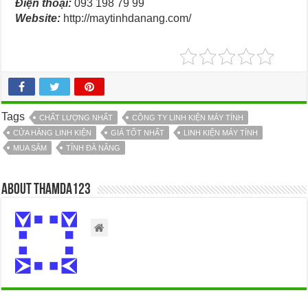
Điện thoại:
093 198 79 99
Website:
http://maytinhdanang.com/
Tags
CHẤT LƯỢNG NHẤT
CÔNG TY LINH KIỆN MÁY TÍNH
CỬA HÀNG LINH KIỆN
GIÁ TỐT NHẤT
LINH KIỆN MÁY TÍNH
MUA SẮM
TỈNH ĐÀ NẴNG
About thamda123