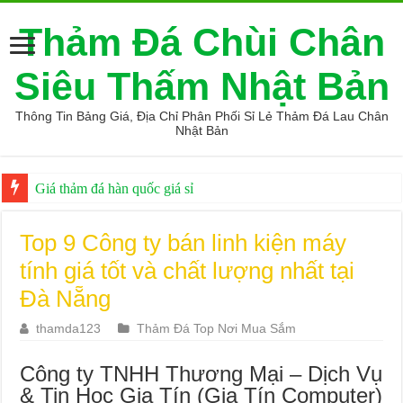
Thảm Đá Chùi Chân
Siêu Thấm Nhật Bản
Thông Tin Bảng Giá, Địa Chỉ Phân Phối Sỉ Lẻ Thảm Đá Lau Chân
Nhật Bản
Top 9 Mẹo mua hàng online an toàn
Top 9 Công ty bán linh kiện máy
tính giá tốt và chất lượng nhất tại
Đà Nẵng
thamda123
Thảm Đá Top Nơi Mua Sắm
Công ty TNHH Thương Mại – Dịch Vụ
& Tin Học Gia Tín (Gia Tín Computer)