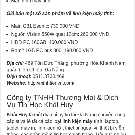
Màn hình máy tính
Giá bán một số sản phẩm về linh kiện máy tính:
Main G31 Esonic: 730.000 VNĐ
Nguồn Vision 550W quạt 12cm: 260.000 VNĐ
HDD PC 160GB: 400.000 VNĐ
Ram2 1GB PC bus 800: 190.000 VNĐ
Địa chỉ:
469 Tôn Đức Thắng, phường Hòa Khánh Nam,
quận Liên Chiểu, Đà Nẵng
Điện thoại:
0511.3730.469
Website:
http://minhtienvn.com/
Công ty TNHH Thương Mại & Dịch
Vụ Tin Học Khải Huy
Khải Huy
là một địa chỉ uy tín tại Đà Nẵng chuyên cung
cấp sỉ và lẻ tất cả các loại
linh kiện máy tính
, laptop,
taplet, máy in, linh kiện rời, thiết bị ngoại vi, thiết bị viễn
thông, các phần mềm tin học chính hãng. Trải qua nhiều