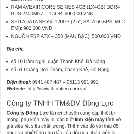
RAM AVEXIR CORE SERIES 4GB (1X4GB) DDR4
BUS 2400MHZ – 1COR: 600.000 VNĐ
SSD ADATA SP550 120GB (2.5″, SATA 6GBPS, MLC,
EMI): 900.000 VNĐ
NGUỒN FSP ATX – 350 (MÀU BẠC): 500.000 VNĐ
Địa chỉ:
số 10 Hàm Nghi, quận Thanh Khê, Đà Nẵng
số 61 Hoàng Hoa Thám, Thanh Khê, Đà Nẵng
Điện thoại:
0941 487 487 – 05113 991 991
Website:
http://www.thinhtien.com.vn/
Công ty TNHH TM&DV Đồng Lực
Công ty Đồng Lực
là nơi chuyên cung cấp thiết bị
mạng, phụ kiện máy in, đặc biệt
linh kiện máy tính
với
giá siêu rẻ, siêu chất lượng. Thêm vào đó với thái độ
phục vụ nhiệt tình chu đáo của đội ngũ nhân viên tại