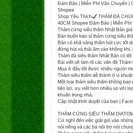
Đảm Bảo | Miễn Phí Vận Chuyển |
Shopee
Shop Yêu Thích
THẢM ĐÁ CHÙI
40CM Shopee Đảm Bảo | Miễn Phí 
Thảm cứng siêu thấm Nhật Bản giá t
Bán buôn bán sỉ thảm cứng siêu th
Bản có khả năng thấm hút cực tốt do
đứng hút và thải ẩm vào không khí,
Thảm đá siêu thấm Nhật Bản có tố
Bài viết sẽ làm rõ các vấn đề Thảm
Mua ở đâu tốt được nhiều người mu
Thảm siêu thấm dễ thành ổ vi khuẩ
Một loại thảm siêu thấm không bao g
tiện lợi, ưu việt hơn nhiều so với l
khuẩn trong nhà.
Cập nhật trình duyệt của bạn | Fac
THẢM CỨNG SIÊU THẤM DIATOMIT
Cứ nghĩ đến việc giặt giũ vào nhữ
nói riêng và các bà nội trợ nói chun