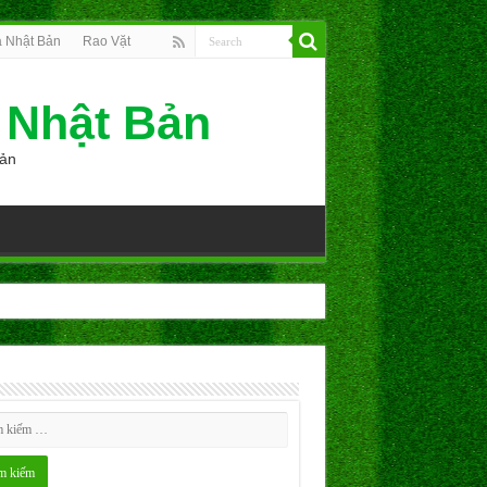
 Nhật Bản
Rao Vặt
 Nhật Bản
Bản