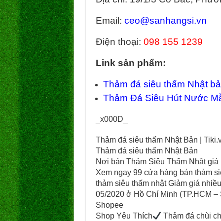
Email:
ceo@sanhangsi.vn
Điện thoại:
098 155 1239
Link sản phẩm:
Thảm đá siêu thấm Nhật bản
Thảm Đá Siêu Hút Nước M
_x000D_
Thảm đá siêu thấm Nhật Bản | Tiki.
Thảm đá siêu thấm Nhật Bản
Nơi bán Thảm Siêu Thấm Nhật giá rẻ
Xem ngay 99 cửa hàng bán thảm siê
thảm siêu thấm nhật Giảm giá nhiề
05/2020 ở Hồ Chí Minh (TP.HCM – 
Shopee
Shop Yêu Thích
Thảm đá chùi ch