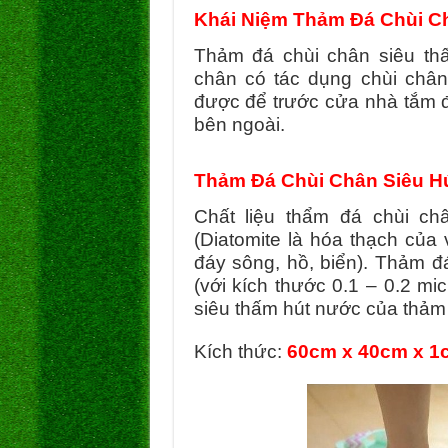
Khái Niệm Thảm Đá Chùi C
Thảm đá chùi chân siêu th
chân có tác dụng chùi châ
được để trước cửa nhà tắm đ
bên ngoài.
Thảm Đá Chùi Chân Siêu H
Chất liệu thẩm đá chùi ch
(Diatomite là hóa thạch của
đáy sông, hồ, biển).
Thảm đá
(với kích thước 0.1 – 0.2 mi
siêu thấm hút nước của thảm 
Kích thức:
60cm x 40cm x 1