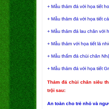
+ Mẫu thảm đá với họa tiết h
+ Mẫu thảm đá với họa tiết cá
+ Mẫu thảm đá lau chân với h
+ Mẫu thảm với họa tiết lá nhi
+ Mẫu thẩm đá chùi chân Nhật
+ Mẫu thảm đá với họa tiết G
Thảm đá chùi chân siêu t
trội sau:
An toàn cho trẻ nhỏ và ngư