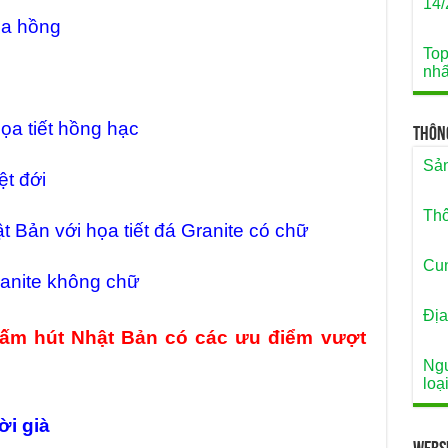
14/
oa hồng
Top
nhấ
ọa tiết hồng hạc
Thôn
Sản
ệt đới
Thô
 Bản với họa tiết đá Granite có chữ
Cun
ranite không chữ
Địa
hấm hút Nhật Bản có các ưu điểm vượt
Ngu
loại
ời già