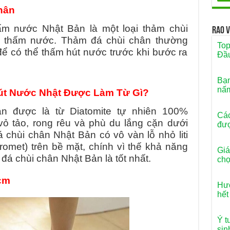
hân
ấm nước Nhật Bản là một loại thảm chùi
Rao 
n thấm nước. Thảm đá chùi chân thường
Top
ể có thể thấm hút nước trước khi bước ra
Đầu
Bạn
nấm
út Nước Nhật Được Làm Từ Gì?
ân được là từ Diatomite tự nhiên 100%
Các
 vỏ tảo, rong rêu và phù du lắng cặn dưới
đượ
 chùi chân Nhật Bản có vô vàn lỗ nhỏ liti
cromet) trên bề mặt, chính vì thế khả năng
Giá
đá chùi chân Nhật Bản là tốt nhất.
ch
cm
Hướ
hết
Ý t
sin