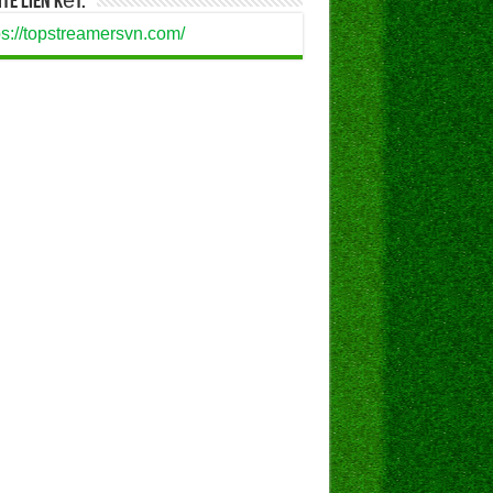
te Liên Kết:
ps://topstreamersvn.com/