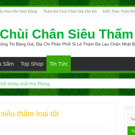
u Hoa Văn Sinh Động
Thảm Đá Chùi Chân Giả Vân Đá
Kiến Thức Thảm Đá
Chùi Chân Siêu Thấm
ông Tin Bảng Giá, Địa Chỉ Phân Phối Sỉ Lẻ Thảm Đá Lau Chân Nhật 
a Sắm
Top Shop
Tin Tức
iêu thấm loại tốt