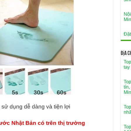
Nội
Mi
Đặt
Địa 
Top
tay
Top
tín
Mi
sử dụng dễ dàng và tiện lợi
Top
nhấ
ớc Nhật Bản có trên thị trường
Top