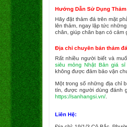
Hướng Dẫn Sử Dụng Thảm đ
Hãy đặt thảm đá trên mặt ph
lên thảm, ngay lập tức những
chân, giúp chân bạn có cảm gi
Địa chỉ chuyên bán thảm đá
Rất nhiều người biết và m
siêu mỏng Nhật Bản giá sỉ
không được đảm bảo vận ch
Một trong số những địa chỉ
tín, được người dùng đánh g
https://sanhangsi.vn/
.
Liên Hệ:
Địa chỉ: 19/1/3 Cô Bắc, Phư