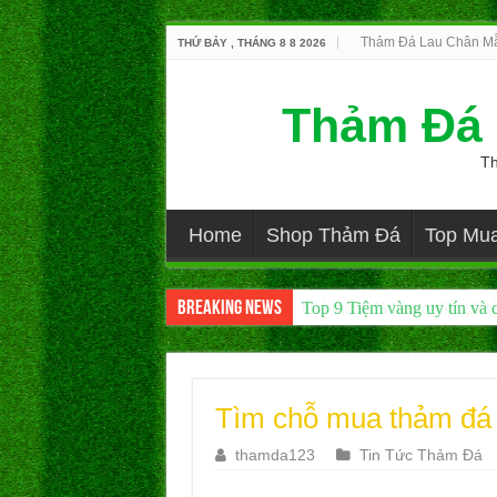
Thảm Đá Lau Chân Mẫ
THỨ BẢY , THÁNG 8 8 2026
Thảm Đá 
Th
Home
Shop Thảm Đá
Top Mu
Breaking News
Giá thảm đá hàn quốc giá sỉ
Tìm chỗ mua thảm đá s
thamda123
Tin Tức Thảm Đá