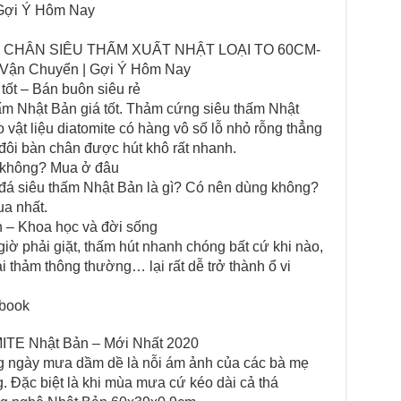
 Gợi Ý Hôm Nay
 CHÂN SIÊU THẤM XUẤT NHẬT LOẠI TO 60CM-
Vận Chuyển | Gợi Ý Hôm Nay
ốt – Bán buôn siêu rẻ
ấm Nhật Bản giá tốt. Thảm cứng siêu thấm Nhật
 vật liệu diatomite có hàng vô số lỗ nhỏ rỗng thẳng
 đôi bàn chân được hút khô rất nhanh.
t không? Mua ở đâu
 đá siêu thấm Nhật Bản là gì? Có nên dùng không?
a nhất.
n – Khoa học và đời sống
iờ phải giặt, thấm hút nhanh chóng bất cứ khi nào,
oại thảm thông thường… lại rất dễ trở thành ổ vi
ebook
E Nhật Bản – Mới Nhất 2020
ng ngày mưa dầm dề là nỗi ám ảnh của các bà mẹ
g. Đặc biệt là khi mùa mưa cứ kéo dài cả thá