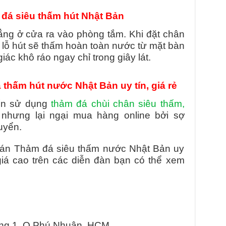
á siêu thấm hút Nhật Bản
ẳng ở cửa ra vào phòng tắm. Khi đặt chân
 lỗ hút sẽ thấm hoàn toàn nước từ mặt bàn
ác khô ráo ngay chỉ trong giây lát.
 thấm hút nước Nhật Bản uy tín, giá rẻ
uốn sử dụng
thảm đá chùi chân siêu thấm,
nhưng lại ngại mua hàng online bởi sợ
uyển.
 bán Thảm đá siêu thấm nước Nhật Bản uy
iá cao trên các diễn đàn bạn có thể xem
ờng 1, Q.Phú Nhuận, HCM