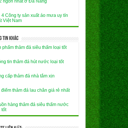
2 ngon nhất ở Đà Nẵng
 4 Công ty sản xuất áo mưa uy tín
t Việt Nam
g Tin Khác
 phẩm thảm đá siêu thấm loại tốt
ng tin thảm đá hút nước loại tốt
g cấp thảm đá nhà tắm xịn
 điểm thảm đá lau chân giá rẻ nhất
ồn hàng thảm đá siêu thấm nước
 tốt