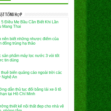
Vặt Tổng Hợp
 5 Điều Mẹ Bầu Cần Biết Khi Lần
 Mang Thai
 nên biết những nhược điểm của
 đông trùng hạ thảo
 sản phẩm máy lọc nước 3 vòi tốt
c tin dùng
 thuê biển quảng cáo ngoài trời các
ợ Nghệ An
ng dẫn thủ tục đổi bằng lái xe ô tô
 hạn tại Hồ Chí Minh
ưởng thiết kế nội thất đẹp cho nhà vệ
h, phòng tắm