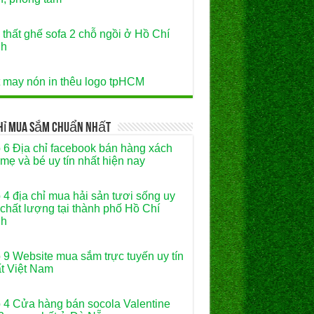
 thất ghế sofa 2 chỗ ngồi ở Hồ Chí
nh
 may nón in thêu logo tpHCM
Chỉ Mua Sắm Chuẩn Nhất
 6 Địa chỉ facebook bán hàng xách
 mẹ và bé uy tín nhất hiện nay
 4 địa chỉ mua hải sản tươi sống uy
, chất lượng tại thành phố Hồ Chí
nh
 9 Website mua sắm trực tuyến uy tín
t Việt Nam
 4 Cửa hàng bán socola Valentine