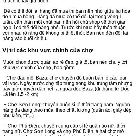
khách lẻ lấy giá buôn.
Để có thể đổi lại hàng đã mua thì bạn nên nhớ giữu lại hóa
đơn mua hàng. Hàng đã mua có thể đổi lại trong vòng 1
tuần, cẩn thận một chút bạn nên hỏi chủ shop về thời gian
hợp lí có thể đổi hàng nhé. Trước khi mua hãy thỏa thuận
với nhau rõ ràng để không bị thiệt thòi. Bạn nên đến đổi lại
hàng vào buổi chiều.
Vị trí các khu vực chính của chợ
Muốn chọn được quần áo rẻ đẹp, giá tốt bạn nên chú ý tới
khu vực chính của chợ, bao gồm:
+ Chợ đầu mối Baza: chợ chuyên đổ buôn bán lẻ các loại
vải vóc. Ngày trước chợ tập trung trong khu trung tâm nhưng
bây giờ chuyển dần hết ra ngoài dốc Baza (đi thằng từ Dốc
Lã lên 1.5 -2 km)
+ Chợ Sơn Long: chuyên buôn sỉ lẻ thời trang nam. Nguồn
hàng đa dạng theo mùa, theo chất lượng (quần áo, giày dép,
phụ kiện, tất,..)
+ Chợ Phú Điền: chuyên cung cấp sỉ lẻ quần áo nữ, thời
trang nữ. Chợ Sơn Long và chợ Phú Điền là hai chợ mới