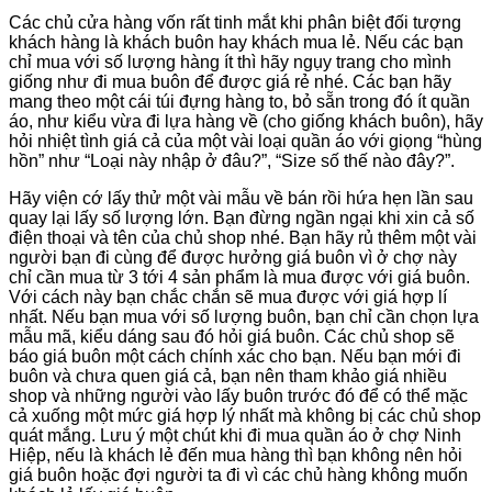
Các chủ cửa hàng vốn rất tinh mắt khi phân biệt đối tượng
khách hàng là khách buôn hay khách mua lẻ. Nếu các bạn
chỉ mua với số lượng hàng ít thì hãy ngụy trang cho mình
giống như đi mua buôn để được giá rẻ nhé. Các bạn hãy
mang theo một cái túi đựng hàng to, bỏ sẵn trong đó ít quần
áo, như kiểu vừa đi lựa hàng về (cho giống khách buôn), hãy
hỏi nhiệt tình giá cả của một vài loại quần áo với giọng “hùng
hồn” như “Loại này nhập ở đâu?”, “Size số thế nào đây?”.
Hãy viện cớ lấy thử một vài mẫu về bán rồi hứa hẹn lần sau
quay lại lấy số lượng lớn. Bạn đừng ngần ngại khi xin cả số
điện thoại và tên của chủ shop nhé. Bạn hãy rủ thêm một vài
người bạn đi cùng để được hưởng giá buôn vì ở chợ này
chỉ cần mua từ 3 tới 4 sản phẩm là mua được với giá buôn.
Với cách này bạn chắc chắn sẽ mua được với giá hợp lí
nhất. Nếu bạn mua với số lượng buôn, bạn chỉ cần chọn lựa
mẫu mã, kiểu dáng sau đó hỏi giá buôn. Các chủ shop sẽ
báo giá buôn một cách chính xác cho bạn. Nếu bạn mới đi
buôn và chưa quen giá cả, bạn nên tham khảo giá nhiều
shop và những người vào lấy buôn trước đó để có thể mặc
cả xuống một mức giá hợp lý nhất mà không bị các chủ shop
quát mắng. Lưu ý một chút khi đi mua quần áo ở chợ Ninh
Hiệp, nếu là khách lẻ đến mua hàng thì bạn không nên hỏi
giá buôn hoặc đợi người ta đi vì các chủ hàng không muốn