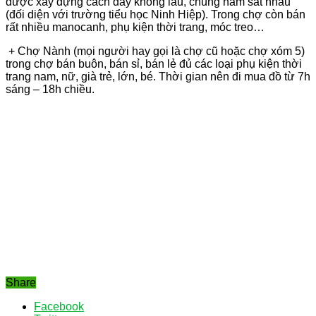
được xây dựng cách đây không lâu, chúng nằm sát nhau
(đối diện với trường tiểu học Ninh Hiệp). Trong chợ còn bán
rất nhiều manocanh, phụ kiện thời trang, móc treo…
+ Chợ Nành (mọi người hay gọi là chợ cũ hoặc chợ xóm 5)
trong chợ bán buôn, bán sỉ, bán lẻ đủ các loại phụ kiện thời
trang nam, nữ, già trẻ, lớn, bé. Thời gian nên đi mua đồ từ 7h
sáng – 18h chiều.
Share
Facebook