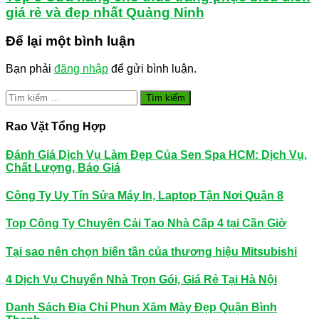
giá rẻ và đẹp nhất Quảng Ninh
Để lại một bình luận
Bạn phải
đăng nhập
để gửi bình luận.
Tìm
kiếm
cho:
Rao Vặt Tổng Hợp
Đánh Giá Dịch Vụ Làm Đẹp Của Sen Spa HCM: Dịch Vụ,
Chất Lượng, Báo Giá
Công Ty Uy Tín Sửa Máy In, Laptop Tận Nơi Quận 8
Top Công Ty Chuyên Cải Tạo Nhà Cấp 4 tại Cần Giờ
Tại sao nên chọn biến tần của thương hiệu Mitsubishi
4 Dịch Vụ Chuyển Nhà Trọn Gói, Giá Rẻ Tại Hà Nội
Danh Sách Địa Chỉ Phun Xăm Mày Đẹp Quận Bình