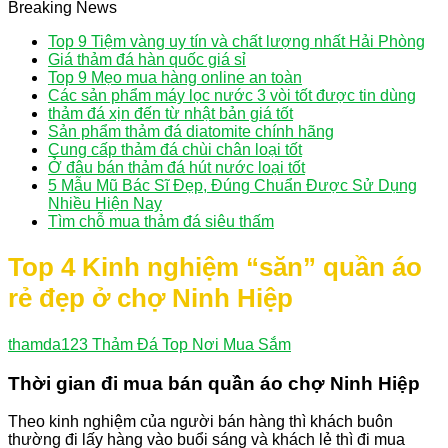
Breaking News
Top 9 Tiệm vàng uy tín và chất lượng nhất Hải Phòng
Giá thảm đá hàn quốc giá sỉ
Top 9 Mẹo mua hàng online an toàn
Các sản phẩm máy lọc nước 3 vòi tốt được tin dùng
thảm đá xịn đến từ nhật bản giá tốt
Sản phẩm thảm đá diatomite chính hãng
Cung cấp thảm đá chùi chân loại tốt
Ở đâu bán thảm đá hút nước loại tốt
5 Mẫu Mũ Bác Sĩ Đẹp, Đúng Chuẩn Được Sử Dụng
Nhiều Hiện Nay
Tìm chỗ mua thảm đá siêu thấm
Top 4 Kinh nghiệm “săn” quần áo
rẻ đẹp ở chợ Ninh Hiệp
thamda123
Thảm Đá Top Nơi Mua Sắm
Thời gian đi mua bán quần áo chợ Ninh Hiệp
Theo kinh nghiệm của người bán hàng thì khách buôn
thường đi lấy hàng vào buổi sáng và khách lẻ thì đi mua