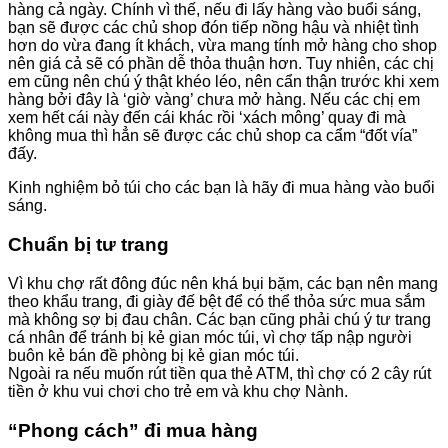
hàng cả ngày. Chính vì thế, nếu đi lấy hàng vào buổi sáng,
bạn sẽ được các chủ shop đón tiếp nồng hậu và nhiệt tình
hơn do vừa đang ít khách, vừa mang tính mở hàng cho shop
nên giá cả sẽ có phần dễ thỏa thuận hơn. Tuy nhiên, các chị
em cũng nên chú ý thật khéo léo, nên cẩn thận trước khi xem
hàng bởi đây là ‘giờ vàng’ chưa mở hàng. Nếu các chị em
xem hết cái này đến cái khác rồi ‘xách mông’ quay đi mà
không mua thì hẳn sẽ được các chủ shop ca cẩm “đốt vía”
đấy.
Kinh nghiệm bỏ túi cho các bạn là hãy đi mua hàng vào buổi
sáng.
Chuẩn bị tư trang
Vì khu chợ rất đông đúc nên khá bụi bặm, các bạn nên mang
theo khẩu trang, đi giày đế bệt để có thể thỏa sức mua sắm
mà không sợ bị đau chân. Các bạn cũng phải chú ý tư trang
cá nhân để tránh bị kẻ gian móc túi, vì chợ tấp nập người
buôn kẻ bán đề phòng bị kẻ gian móc túi.
Ngoài ra nếu muốn rút tiền qua thẻ ATM, thì chợ có 2 cây rút
tiền ở khu vui chơi cho trẻ em và khu chợ Nành.
“Phong cách” đi mua hàng