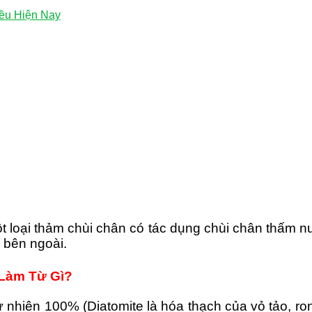
ều Hiện Nay
t loại thảm chùi chân có tác dụng chùi chân thấm 
 bên ngoài.
Làm Từ Gì?
ự nhiên 100% (Diatomite là hóa thạch của vỏ tảo, ro