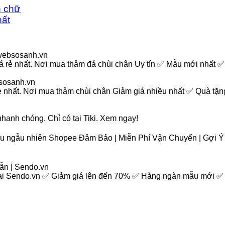
n chữ
ất
 websosanh.vn
 rẻ nhất. Nơi mua thảm đá chùi chân Uy tín ✅ Mẫu mới nhất ✅
bsosanh.vn
 nhất. Nơi mua thảm chùi chân Giảm giá nhiều nhất ✅ Quà tặn
hanh chóng. Chỉ có tại Tiki. Xem ngay!
àu ngẫu nhiên Shopee Đảm Bảo | Miễn Phí Vận Chuyển | Gợi 
dẫn | Sendo.vn
n tại Sendo.vn ✅ Giảm giá lên đến 70% ✅ Hàng ngàn mẫu mới 