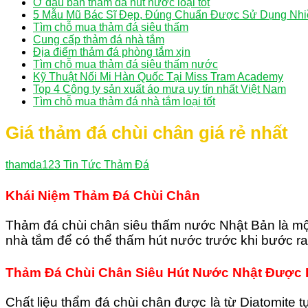
Ở đâu bán thảm đá hút nước loại tốt
5 Mẫu Mũ Bác Sĩ Đẹp, Đúng Chuẩn Được Sử Dụng Nhi
Tìm chỗ mua thảm đá siêu thấm
Cung cấp thảm đá nhà tắm
Địa điểm thảm đá phòng tắm xịn
Tìm chỗ mua thảm đá siêu thấm nước
Kỹ Thuật Nối Mi Hàn Quốc Tại Miss Tram Academy
Top 4 Công ty sản xuất áo mưa uy tín nhất Việt Nam
Tìm chỗ mua thảm đá nhà tắm loại tốt
Giá thảm đá chùi chân giá rẻ nhất
thamda123
Tin Tức Thảm Đá
Khái Niệm Thảm Đá Chùi Chân
Thảm đá chùi chân siêu thấm nước Nhật Bản là mộ
nhà tắm để có thể thấm hút nước trước khi bước ra
Thảm Đá Chùi Chân Siêu Hút Nước Nhật Được 
Chất liệu thẩm đá chùi chân được là từ Diatomite t