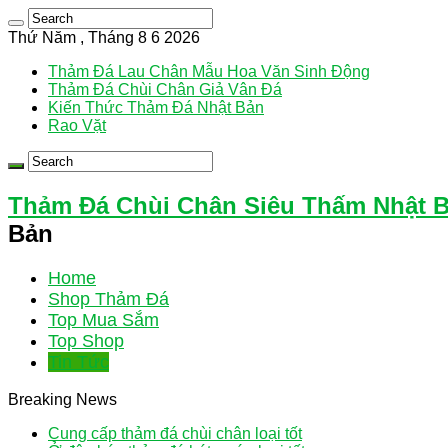
Thứ Năm , Tháng 8 6 2026
Thảm Đá Lau Chân Mẫu Hoa Văn Sinh Động
Thảm Đá Chùi Chân Giả Vân Đá
Kiến Thức Thảm Đá Nhật Bản
Rao Vặt
Thảm Đá Chùi Chân Siêu Thấm Nhật 
Bản
Home
Shop Thảm Đá
Top Mua Sắm
Top Shop
Tin Tức
Breaking News
Cung cấp thảm đá chùi chân loại tốt