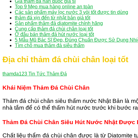
Giá thảm đá hàn quốc giá sỉ
Top 9 Mẹo mua hàng online an toàn
Các sản phẩm máy lọc nước 3 vòi tốt được tin dùng
thảm đá xịn đến từ nhật bản giá tốt
Sản phẩm thảm đá diatomite chính hãng
Cung cấp thảm đá chùi chân loại tốt
Ở đâu bán thảm đá hút nước loại tốt
5 Mẫu Mũ Bác Sĩ Đẹp, Đúng Chuẩn Được Sử Dụng Nhi
Tìm chỗ mua thảm đá siêu thấm
Địa chỉ thảm đá chùi chân loại tốt
thamda123
Tin Tức Thảm Đá
Khái Niệm Thảm Đá Chùi Chân
Thảm đá chùi chân siêu thấm nước Nhật Bản là mộ
nhà tắm để có thể thấm hút nước trước khi bước ra
Thảm Đá Chùi Chân Siêu Hút Nước Nhật Được 
Chất liệu thẩm đá chùi chân được là từ Diatomite t