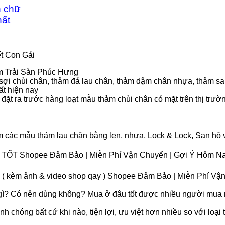
n chữ
ất
ết Con Gái
m Trải Sàn Phúc Hưng
 sợi chùi chân, thảm đá lau chân, thảm dậm chân nhựa, thảm s
ất hiện nay
đặt ra trước hàng loạt mẫu thảm chùi chân có mặt trên thị trườ
các mẫu thảm lau chân bằng len, nhựa, Lock & Lock, San hô 
T Shopee Đảm Bảo | Miễn Phí Vận Chuyển | Gợi Ý Hôm N
ới ( kèm ảnh & video shop qay ) Shopee Đảm Bảo | Miễn Phí V
à gì? Có nên dùng không? Mua ở đâu tốt được nhiều người mua 
h chóng bất cứ khi nào, tiện lợi, ưu việt hơn nhiều so với loại