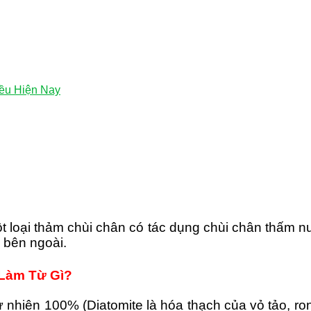
ều Hiện Nay
t loại thảm chùi chân có tác dụng chùi chân thấm 
 bên ngoài.
Làm Từ Gì?
ự nhiên 100% (Diatomite là hóa thạch của vỏ tảo, ro