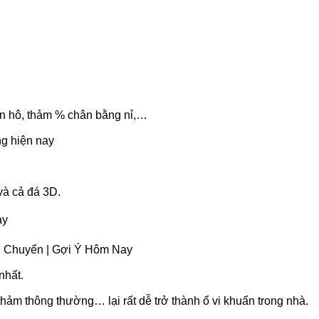
an hô, thảm % chân bằng nỉ,…
ng hiện nay
và cả đá 3D.
ay
ận Chuyển | Gợi Ý Hôm Nay
nhất.
 thảm thông thường… lại rất dễ trở thành ổ vi khuẩn trong nhà.