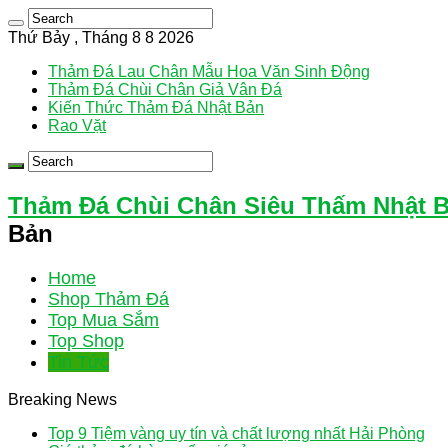
Thứ Bảy , Tháng 8 8 2026
Thảm Đá Lau Chân Mẫu Hoa Văn Sinh Động
Thảm Đá Chùi Chân Giả Vân Đá
Kiến Thức Thảm Đá Nhật Bản
Rao Vặt
Thảm Đá Chùi Chân Siêu Thấm Nhật 
Bản
Home
Shop Thảm Đá
Top Mua Sắm
Top Shop
Tin Tức
Breaking News
Top 9 Tiệm vàng uy tín và chất lượng nhất Hải Phòng