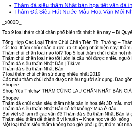
Thảm đá siêu thấm Nhật bản họa tiết vân đá i
Thảm Đá Siêu Hút Nước Mẫu Hoa Văn Mới Nh
_x000D_
Top 9 loại thảm chùi chân phổ biến tốt nhất hiện nay – Bí Quy
Tổng Hợp Các Loại Thảm Chùi Chân Trên Thị Trường – Thả
các loại thảm chùi chân được ưa chuộng nhất hiện nay: thảm
Thảm chùi chân loại nào tốt? Top 5 loại thảm chùi chân hot nh
Thảm chùi chân loại nào tốt luôn là câu hỏi được nhiều người 
Thảm đá siêu thấm Nhật Bản | Tiki.vn
Thảm đá siêu thấm Nhật Bản
7 loại thảm chùi chân sử dụng nhiều nhất 2019
Các mẫu thảm chùi chân được nhiều người sử dụng. Bao gồm 
Shopee
Shop Yêu Thích✔️ THẢM CỨNG LAU CHÂN NHẬT BẢN GIÁ TỐ
Shopee
Thảm đá chùi chân siêu thấm nhật bản in hoạ tiết 3D mẫu m
Thảm đá siêu thấm Nhật Bản có tốt không? Mua ở đâu
Bài viết sẽ làm rõ các vấn đề Thảm đá siêu thấm Nhật Bản l
Thảm siêu thấm dễ thành ổ vi khuẩn – Khoa học và đời sống
Một loại thảm siêu thấm không bao giờ phải giặt, thấm hút nhan