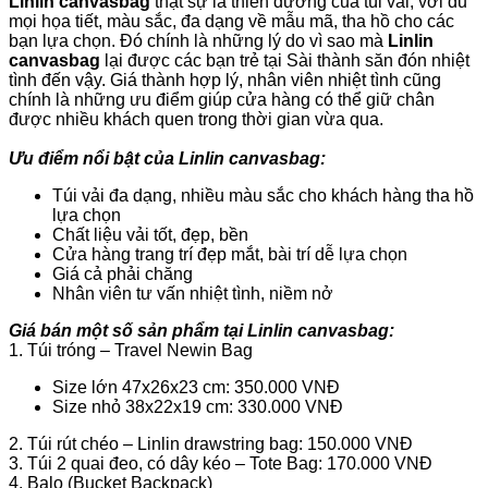
Linlin canvasbag
thật sự là thiên đường của túi vải, với đủ
mọi họa tiết, màu sắc, đa dạng về mẫu mã, tha hồ cho các
bạn lựa chọn. Đó chính là những lý do vì sao mà
Linlin
canvasbag
lại được các bạn trẻ tại Sài thành săn đón nhiệt
tình đến vậy. Giá thành hợp lý, nhân viên nhiệt tình cũng
chính là những ưu điểm giúp cửa hàng có thể giữ chân
được nhiều khách quen trong thời gian vừa qua.
Ưu điểm nổi bật của
Linlin canvasbag:
Túi vải đa dạng, nhiều màu sắc cho khách hàng tha hồ
lựa chọn
Chất liệu vải tốt, đẹp, bền
Cửa hàng trang trí đẹp mắt, bài trí dễ lựa chọn
Giá cả phải chăng
Nhân viên tư vấn nhiệt tình, niềm nở
Giá bán một số sản phẩm tại Linlin canvasbag:
1. Túi tróng – Travel Newin Bag
Size lớn 47x26x23 cm: 350.000 VNĐ
Size nhỏ 38x22x19 cm: 330.000 VNĐ
2. Túi rút chéo – Linlin drawstring bag: 150.000 VNĐ
3. Túi 2 quai đeo, có dây kéo – Tote Bag: 170.000 VNĐ
4. Balo (Bucket Backpack)