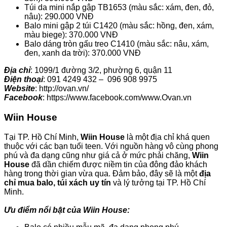
Túi da mini nắp gập TB1653 (màu sắc: xám, đen, đỏ,
nâu): 290.000 VNĐ
Balo mini gập 2 túi C1420 (màu sắc: hồng, đen, xám,
màu biege): 370.000 VNĐ
Balo dáng tròn gấu treo C1410 (màu sắc: nâu, xám,
đen, xanh da trời): 370.000 VNĐ
Địa chỉ
: 1099/1 đường 3/2, phường 6, quận 11
Điện thoại
: 091 4249 432 – 096 908 9975
Website
: http://ovan.vn/
Facebook
: https://www.facebook.com/www.Ovan.vn
Wiin House
Tại TP. Hồ Chí Minh,
Wiin House
là một địa chỉ khá quen
thuộc với các bạn tuổi teen. Với nguồn hàng vô cùng phong
phú và đa dạng cũng như giá cả ở mức phải chăng,
Wiin
House
đã dần chiếm được niềm tin của đông đảo khách
hàng trong thời gian vừa qua. Đảm bảo, đây sẽ là một
địa
chỉ mua balo, túi xách uy tín
và lý tưởng tại TP. Hồ Chí
Minh.
Ưu điểm nổi bật của Wiin House: