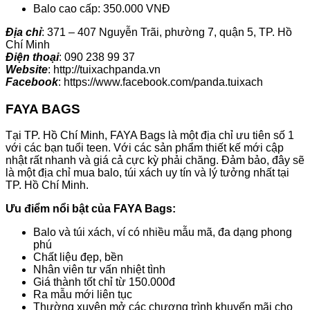
Balo cao cấp: 350.000 VNĐ
Địa chỉ
: 371 – 407 Nguyễn Trãi, phường 7, quận 5, TP. Hồ
Chí Minh
Điện thoại
: 090 238 99 37
Website
: http://tuixachpanda.vn
Facebook
: https://www.facebook.com/panda.tuixach
FAYA BAGS
Tại TP. Hồ Chí Minh, FAYA Bags là một địa chỉ ưu tiên số 1
với các bạn tuổi teen. Với các sản phẩm thiết kế mới cập
nhật rất nhanh và giá cả cực kỳ phải chăng. Đảm bảo, đây sẽ
là một địa chỉ mua balo, túi xách uy tín và lý tưởng nhất tại
TP. Hồ Chí Minh.
Ưu điểm nổi bật của FAYA Bags:
Balo và túi xách, ví có nhiều mẫu mã, đa dạng phong
phú
Chất liệu đẹp, bền
Nhân viên tư vấn nhiệt tình
Giá thành tốt chỉ từ 150.000đ
Ra mẫu mới liên tục
Thường xuyên mở các chương trình khuyến mãi cho