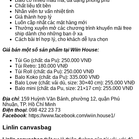
Balo có nhiều mẫu mã, đa dạng phong phú
Chất liệu tốt bền
Nhân viên tư vấn nhiệt tình
Giá thành hợp lý
Luôn cập nhật các mặt hàng mới
Thường xuyên mở các chương trình khuyến mãi free
ship dành cho những bạn ở xa
Cách bài trí hợp lý, cho khách dễ lựa chọn
Giá bán một số sản phẩm tại Wiin House:
Túi Go (chất: da Pu): 250.000 VNĐ
Túi Retro: 180.000 VNĐ
Túi Roll (chất: da Pu): 250.000 VNĐ
Balo Koko (chất: da Pu): 335.000 VNĐ
Balo Love (chất: vải dù, size: 30×40 cm): 255.000 VNĐ
Balo mini (chất: da Pu, size: 21×17 cm): 255.000 VNĐ
Địa chỉ
: 159 Huỳnh Văn Bánh, phường 12, quận Phú
Nhuận, TP. Hồ Chí Minh
Điện thoại
: 098 422 23 73
Facebook
: https://www.facebook.com/wiin.house1/
Linlin canvasbag