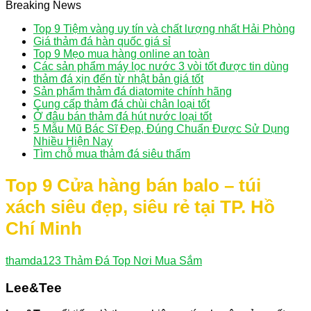
Breaking News
Top 9 Tiệm vàng uy tín và chất lượng nhất Hải Phòng
Giá thảm đá hàn quốc giá sỉ
Top 9 Mẹo mua hàng online an toàn
Các sản phẩm máy lọc nước 3 vòi tốt được tin dùng
thảm đá xịn đến từ nhật bản giá tốt
Sản phẩm thảm đá diatomite chính hãng
Cung cấp thảm đá chùi chân loại tốt
Ở đâu bán thảm đá hút nước loại tốt
5 Mẫu Mũ Bác Sĩ Đẹp, Đúng Chuẩn Được Sử Dụng
Nhiều Hiện Nay
Tìm chỗ mua thảm đá siêu thấm
Top 9 Cửa hàng bán balo – túi
xách siêu đẹp, siêu rẻ tại TP. Hồ
Chí Minh
thamda123
Thảm Đá Top Nơi Mua Sắm
Lee&Tee