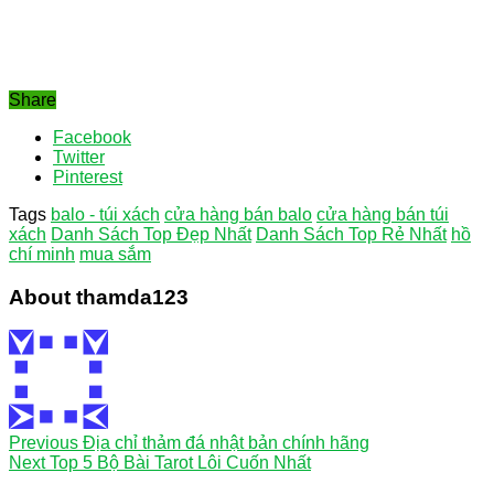
Share
Facebook
Twitter
Pinterest
Tags
balo - túi xách
cửa hàng bán balo
cửa hàng bán túi
xách
Danh Sách Top Đẹp Nhất
Danh Sách Top Rẻ Nhất
hồ
chí minh
mua sắm
About thamda123
Previous
Địa chỉ thảm đá nhật bản chính hãng
Next
Top 5 Bộ Bài Tarot Lôi Cuốn Nhất