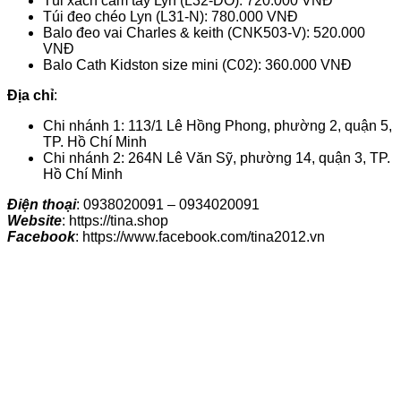
Túi xách cầm tay Lyn (L32-DO): 720.000 VNĐ
Túi đeo chéo Lyn (L31-N): 780.000 VNĐ
Balo đeo vai Charles & keith (CNK503-V): 520.000
VNĐ
Balo Cath Kidston size mini (C02): 360.000 VNĐ
Địa chỉ
:
Chi nhánh 1: 113/1 Lê Hồng Phong, phường 2, quận 5,
TP. Hồ Chí Minh
Chi nhánh 2: 264N Lê Văn Sỹ, phường 14, quận 3, TP.
Hồ Chí Minh
Điện thoại
: 0938020091 – 0934020091
Website
: https://tina.shop
Facebook
: https://www.facebook.com/tina2012.vn