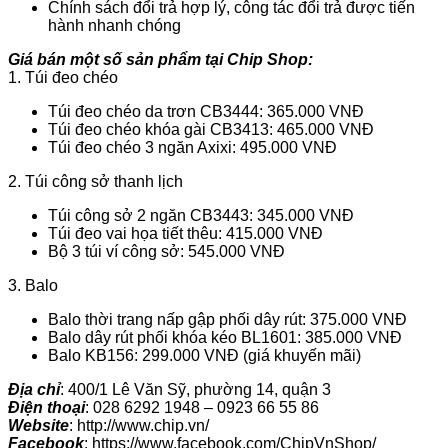
Chính sách đổi trả hợp lý, công tác đổi trả được tiến
hành nhanh chóng
Giá bán một số sản phẩm tại Chip Shop:
1. Túi đeo chéo
Túi đeo chéo da trơn CB3444: 365.000 VNĐ
Túi đeo chéo khóa gài CB3413: 465.000 VNĐ
Túi đeo chéo 3 ngăn Axixi: 495.000 VNĐ
2. Túi công sở thanh lịch
Túi công sở 2 ngăn CB3443: 345.000 VNĐ
Túi đeo vai họa tiết thêu: 415.000 VNĐ
Bộ 3 túi ví công sở: 545.000 VNĐ
3. Balo
Balo thời trang nấp gập phối dây rút: 375.000 VNĐ
Balo dây rút phối khóa kéo BL1601: 385.000 VNĐ
Balo KB156: 299.000 VNĐ (giá khuyến mãi)
Địa chỉ
: 400/1 Lê Văn Sỹ, phường 14, quận 3
Điện thoại
: 028 6292 1948 – 0923 66 55 86
Website
: http://www.chip.vn/
Facebook
: https://www.facebook.com/ChipVnShop/