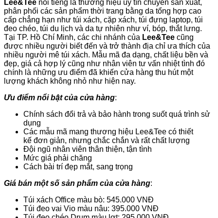
Lee&Tee
nổi tiếng là thương hiệu uy tín chuyên sản xuất,
phân phối các sản phẩm thời trang bằng da tổng hợp cao
cấp chẳng hạn như túi xách, cặp xách, túi đựng laptop, túi
đeo chéo, túi du lịch và da tự nhiên như ví, bóp, thắt lưng.
Tại TP. Hồ Chí Minh, các chi nhánh của
Lee&Tee
cũng
được nhiều người biết đến và trở thành địa chỉ ưa thích của
nhiều người mê túi xách. Mẫu mã đa dạng, chất liệu bền và
đẹp, giá cả hợp lý cũng như nhân viên tư vấn nhiệt tình đó
chính là những ưu điểm đã khiến cửa hàng thu hút một
lượng khách không nhỏ như hiện nay.
Ưu điểm nổi bật của cửa hàng
:
Chính sách đổi trả và bảo hành trong suốt quá trình sử
dụng
Các mẫu mã mang thương hiệu Lee&Tee có thiết
kế đơn giản, nhưng chắc chắn và rất chất lượng
Đội ngũ nhân viên thân thiện, tận tình
Mức giá phải chăng
Cách bài trí đẹp mắt, sang trọng
Giá bán một số sản phẩm của cửa hàng
:
Túi xách Office màu bò: 545.000 VNĐ
Túi đeo vai Vio màu nâu: 395.000 VNĐ
Túi đeo chéo Drum màu lợt: 295.000 VNĐ