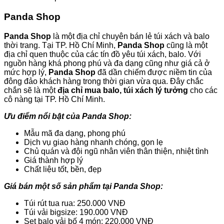
Panda Shop
Panda Shop
là một địa chỉ chuyên bán lẻ túi xách và balo
thời trang. Tại TP. Hồ Chí Minh,
Panda Shop
cũng là một
địa chỉ quen thuộc của các tín đồ yêu túi xách, balo. Với
nguồn hàng khá phong phú và đa dạng cũng như giá cả ở
mức hợp lý,
Panda Shop
đã dần chiếm được niềm tin của
đông đảo khách hàng trong thời gian vừa qua. Đây chắc
chắn sẽ là một
địa chỉ mua balo, túi xách lý tưởng
cho các
cô nàng tại TP. Hồ Chí Minh.
Ưu điểm nổi bật của Panda Shop:
Mẫu mã đa dạng, phong phú
Dịch vụ giao hàng nhanh chóng, gọn lẹ
Chủ quán và đội ngũ nhân viên thân thiện, nhiệt tình
Giá thành hợp lý
Chất liệu tốt, bền, đẹp
Giá bán một số sản phẩm tại Panda Shop:
Túi rút tua rua: 250.000 VNĐ
Túi vải bigsize: 190.000 VNĐ
Set balo vải bố 4 món: 220.000 VNĐ