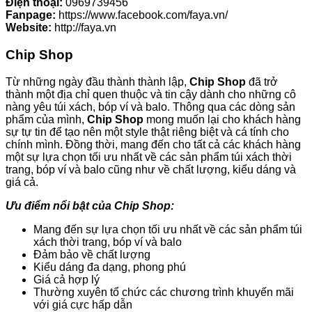
Điện thoại:
0969739456
Fanpage:
https://www.facebook.com/faya.vn/
Website:
http://faya.vn
Chip Shop
Từ những ngày đầu thành thành lập,
Chip Shop
đã trở
thành một địa chỉ quen thuộc và tin cậy dành cho những cô
nàng yêu túi xách, bóp ví và balo. Thông qua các dòng sản
phẩm của mình,
Chip Shop
mong muốn lại cho khách hàng
sự tự tin để tạo nên một style thật riêng biệt và cá tính cho
chính mình. Đồng thời, mang đến cho tất cả các khách hàng
một sự lựa chọn tối ưu nhất về các sản phẩm túi xách thời
trang, bóp ví và balo cũng như về chất lượng, kiểu dáng và
giá cả.
Ưu điểm nổi bật của Chip Shop:
Mang đến sự
lựa chọn tối ưu nhất về các sản phẩm túi
xách thời trang, bóp ví và balo
Đảm bảo về chất lượng
Kiểu dáng đa dạng, phong phú
Giá cả hợp lý
Thường xuyên tổ chức các chương trình khuyến mãi
với giá cực hấp dẫn