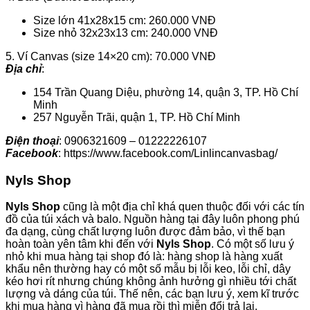
Size lớn 41x28x15 cm: 260.000 VNĐ
Size nhỏ 32x23x13 cm: 240.000 VNĐ
5. Ví Canvas (size 14×20 cm): 70.000 VNĐ
Địa chỉ
:
154 Trần Quang Diệu, phường 14, quận 3, TP. Hồ Chí
Minh
257 Nguyễn Trãi, quận 1, TP. Hồ Chí Minh
Điện thoại
: 0906321609 – 01222226107
Facebook
: https://www.facebook.com/Linlincanvasbag/
Nyls Shop
Nyls Shop
cũng là một địa chỉ khá quen thuộc đối với các tín
đồ của túi xách và balo. Nguồn hàng tại đây luôn phong phú
đa dạng, cùng chất lượng luôn được đảm bảo, vì thế bạn
hoàn toàn yên tâm khi đến với
Nyls Shop
. Có một số lưu ý
nhỏ khi mua hàng tại shop đó là: hàng shop là hàng xuất
khẩu nên thường hay có một số mẫu bị lỗi keo, lỗi chỉ, dây
kéo hơi rít nhưng chúng không ảnh hưởng gì nhiều tới chất
lượng và dáng của túi. Thế nên, các bạn lưu ý, xem kĩ trước
khi mua hàng vì hàng đã mua rồi thì miễn đổi trả lại.