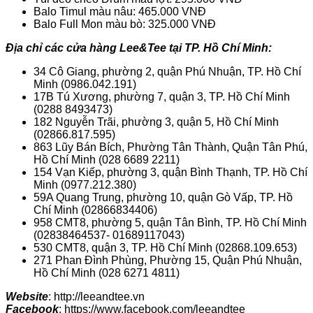
Balo Timul màu nâu: 465.000 VNĐ
Balo Full Mon màu bò: 325.000 VNĐ
Địa chỉ các cửa hàng Lee&Tee tại TP. Hồ Chí Minh:
34 Cô Giang, phường 2, quận Phú Nhuận, TP. Hồ Chí
Minh (0986.042.191)
17B Tú Xương, phường 7, quận 3, TP. Hồ Chí Minh
(0288 8493473)
182 Nguyễn Trãi, phường 3, quận 5, Hồ Chí Minh
(02866.817.595)
863 Lũy Bán Bích, Phường Tân Thành, Quận Tân Phú,
Hồ Chí Minh (028 6689 2211)
154 Vạn Kiếp, phường 3, quận Bình Thạnh, TP. Hồ Chí
Minh (0977.212.380)
59A Quang Trung, phường 10, quận Gò Vấp, TP. Hồ
Chí Minh (02866834406)
958 CMT8, phường 5, quận Tân Bình, TP. Hồ Chí Minh
(02838464537- 01689117043)
530 CMT8, quận 3, TP. Hồ Chí Minh (02868.109.653)
271 Phan Đình Phùng, Phường 15, Quận Phú Nhuận,
Hồ Chí Minh (028 6271 4811)
Website
: http://leeandtee.vn
Facebook
: https://www.facebook.com/leeandtee