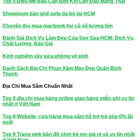
Top 5 Điều Mẹ Bầu Cần Biết Khi Lần Đầu Mang Thai
Showroom bán ghế sofa da bò tại HCM
Chuyên thu mua macbook hư cũ số lượng lớn
Đánh Giá Dịch Vụ Làm Đẹp Của Sen Spa HCM: Dịch Vụ,
Chất Lượng, Báo Giá
Kinh nghiệm xây sửa phòng vệ sinh
Danh Sách Địa Chỉ Phun Xăm Mày Đẹp Quận Bình
Thạnh
Địa Chỉ Mua Sắm Chuẩn Nhất
Top 9 địa chỉ mua hàng online giao hàng miễn phí uy tín
nhất ở Việt Nam
Top 9 Website, cửa hàng mua sắm hỗ trợ trả góp 0% lãi
suất
Top 9 Trang web bán đồ chơi trẻ em giá rẻ và uy tín nhất
ở Việt Nam