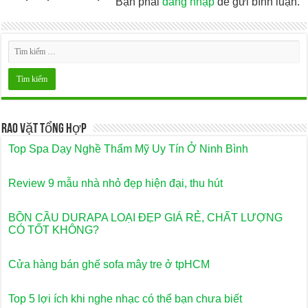
Bạn phải
đăng nhập
để gửi bình luận.
Rao Vặt Tổng Hợp
Top Spa Dạy Nghề Thẩm Mỹ Uy Tín Ở Ninh Bình
Review 9 mẫu nhà nhỏ đẹp hiện đại, thu hút
BỒN CẦU DURAPA LOẠI ĐẸP GIÁ RẺ, CHẤT LƯỢNG
CÓ TỐT KHÔNG?
Cửa hàng bán ghế sofa mây tre ở tpHCM
Top 5 lợi ích khi nghe nhạc có thể bạn chưa biết