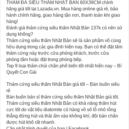
THẢM ĐÁ SIÊU THẤM NHẬT BẢN 60X39CM chính
hãng giá tốt tại Lazada.vn. Mua hàng online giá rẻ, bảo
hành chính hãng, giao hàng tận nơi, thanh toán khi giao
hàng!
Đánh giá thảm cứng siêu thấm Nhật Bản 137k có nên sử
dụng không?
Thảm cứng siêu thấm Nhật Bản sẽ là sản phẩm vô cùng
hữu dụng trong các gia đình hiện nay. Bạn có thể đặt tấm
thảm cứng này trước cửa phòng khách, trước cửa
phòng tắm hoặc đặt trong phòng bếp.
Top 9 loại thảm chùi chân phổ biến tốt nhất hiện nay – Bí
Quyết Con Gái
Thảm cứng siêu thấm Nhật Bản giá tốt – Bán buôn siêu
rẻ
Bán buôn bán sỉ thảm cứng siêu thấm Nhật Bản giá tốt.
Thảm cứng siêu thấm Nhật Bản có khả năng thấm hút
cực tốt do vật liệu diatomite có hàng vô số lỗ nhỏ rỗng
thẳng đứng hút và thải ẩm vào không khí, đôi bàn chân
được hút khô rất nhanh.
Cập nhật trình duyệt của bạn | Facebook