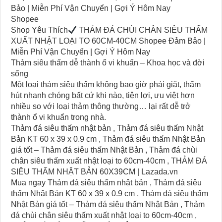
Bảo | Miễn Phí Vận Chuyển | Gợi Ý Hôm Nay
Shopee
Shop Yêu Thích
THẢM ĐÁ CHÙI CHÂN SIÊU THẤM
XUẤT NHẬT LOẠI TO 60CM-40CM Shopee Đảm Bảo |
Miễn Phí Vận Chuyển | Gợi Ý Hôm Nay
Thảm siêu thấm dễ thành ổ vi khuẩn – Khoa học và đời
sống
Một loại thảm siêu thấm không bao giờ phải giặt, thấm
hút nhanh chóng bất cứ khi nào, tiện lợi, ưu việt hơn
nhiều so với loại thảm thông thường… lại rất dễ trở
thành ổ vi khuẩn trong nhà.
Thảm đá siêu thấm nhật bản , Thảm đá siêu thấm Nhật
Bản KT 60 x 39 x 0.9 cm , Thảm đá siêu thấm Nhật Bản
giá tốt – Thảm đá siêu thấm Nhật Bản , Thảm đá chùi
chân siêu thấm xuất nhật loại to 60cm-40cm , THẢM ĐÁ
SIÊU THẤM NHẬT BẢN 60X39CM | Lazada.vn
Mua ngay Thảm đá siêu thấm nhật bản , Thảm đá siêu
thấm Nhật Bản KT 60 x 39 x 0.9 cm , Thảm đá siêu thấm
Nhật Bản giá tốt – Thảm đá siêu thấm Nhật Bản , Thảm
đá chùi chân siêu thấm xuất nhật loại to 60cm-40cm ,