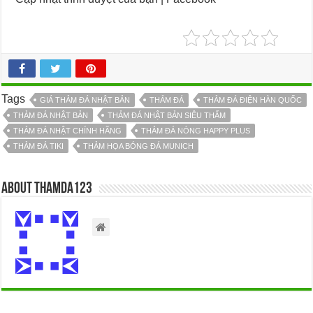
Tags
GIÁ THẢM ĐÁ NHẬT BẢN
THẢM ĐÁ
THẢM ĐÁ ĐIỆN HÀN QUỐC
THẢM ĐÁ NHẬT BẢN
THẢM ĐÁ NHẬT BẢN SIÊU THẤM
THẢM ĐÁ NHẬT CHÍNH HÃNG
THẢM ĐÁ NÓNG HAPPY PLUS
THẢM ĐÁ TIKI
THẢM HỌA BÓNG ĐÁ MUNICH
About thamda123