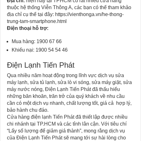
Địa chỉ:
hiện nay tại TPHCM có rất nhiều cửa hàng
thuộc hệ thống Viễn Thông A, các bạn có thể tham khảo
địa chỉ cụ thể tại đây: https://vienthonga.vn/he-thong-
trung-tam-smartphone.html
Điện thoại hỗ trợ:
Mua hàng: 1900 67 66
Khiếu nại: 1900 54 54 46
Điện Lạnh Tiến Phát
Qua nhiều năm hoạt động trong lĩnh vực dịch vụ sửa
máy lạnh, sửa tủ lạnh, sửa lò vi sóng, sửa máy giặt, sửa
máy nước nóng, Điện Lạnh Tiến Phát đã thấu hiểu
những băn khoăn, trăn trở của quý khách về nhu cầu
cần có một dịch vụ nhanh, chất lượng tốt, giá cả hợp lý,
bảo hành chu đáo.
Cửa hàng điện lạnh Tiến Phát đã thiết lập được nhiều
chi nhánh tại TP.HCM và các tỉnh lân cận. Với tiêu chí
“Lấy số lượng để giảm giá thành”, mong rằng dịch vụ
của Điện Lạnh Tiến Phát sẽ mang tới sự hài lòng cho