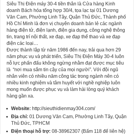
Siêu Thị Điện máy 30-4 tiền thân là Cửa hàng Kinh
doanh Bách hóa tổng hợp 30/4, tọa lạc tại 01 Dương
Văn Cam, Phường Linh Tây, Quận Thủ Đức, Thành phố
Hồ Chí Minh là đơn vị chuyên doanh bán lẻ các ngành
hàng điện tử, điện lạnh, điện gia dụng, công nghệ thông
tin, trang trí nội thất, xe đạp, xe đạp thể thao và xe đạp
điện các loại…
Được thành lập từ năm 1986 đến nay, trải qua hơn 29
năm phục vụ và phát triển, Siêu Thị Điện Máy 30-4 luôn
nỗ lực phấn đấu không ngừng nhằm đạt được mục tiêu
là “nơi mua sắm tin cậy của mọi người”. Với đội ngũ
nhân viên có nhiều năm công tác trong ngành nên có
nhiều kinh nghiệm và tâm huyết với nghề nghiệp luôn
mong muốn được phục vụ và làm hài lòng quý khách
hàng gần xa.
Website:
http://sieuthidienmay304.com/
Địa chỉ:
01 Dương Văn Cam, Phường Linh Tây, Quận
Thủ Đức, TPHCM
Điện thoại hỗ trợ:
08-38962307 (Bấm 118 để liên hệ)