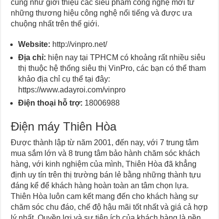
cũng như giới thiệu các siêu phẩm công nghệ mới từ
những thương hiệu công nghệ nổi tiếng và được ưa
chuộng nhất trên thế giới.
Website:
http://vinpro.net/
Địa chỉ:
hiện nay tại TPHCM có khoảng rất nhiều siêu
thị thuộc hệ thống siêu thị VinPro, các bạn có thể tham
khảo địa chỉ cụ thể tại đây:
https://www.adayroi.com/vinpro
Điện thoại hỗ trợ:
18006988
Điện máy Thiên Hòa
Được thành lập từ năm 2001, đến nay, với 7 trung tâm
mua sắm lớn và 8 trung tâm bảo hành chăm sóc khách
hàng, với kinh nghiệm của mình, Thiên Hòa đã khẳng
định uy tín trên thị trường bán lẻ bằng những thành tựu
đáng kể để khách hàng hoàn toàn an tâm chọn lựa.
Thiên Hòa luôn cam kết mang đến cho khách hàng sự
chăm sóc chu đáo, chế độ hậu mãi tốt nhất và giá cả hợp
lý nhất. Quyền lợi và sự tiện ích của khách hàng là nền