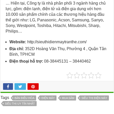
… Hiện tại, Công ty là nhà phân phối 3 ngành hàng chủ
lực, gồm: điện lạnh, điện tử và điện gia dụng với hơn
10.000 sản phẩm chính của các thương hiệu hàng đầu
thế giới như: LG, Panasonic, Acson, Samsung, Sanyo,
Sony, Westpoint, Toshiba, Hitachi, Mitsubishi, Sharp,
Philips…
Website:
http://sieuthidienmaytranthe.com/
Địa chỉ:
352D Hoàng Văn Thụ, Phường 4 , Quận Tân
Bình, TPHCM
Điện thoại hỗ trợ:
08-38445131 – 38440462
Tags
BÁN ĐIỀU HÒA
ĐIỆN MÁY
MUA SẮM
SIÊU THỊ ĐIỆN MÁY
SIÊU THỊ UY TÍN NHẤT