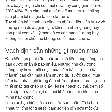
không. Đôi khi có những món đồ mà mình hằng mong
ước bây giờ giá chỉ còn một nửa hay cũng giảm được
20%-40%. Bạn cần phải đi sớm để mua trước những
sản phẩm tốt mà giá lại còn lời nữa.
Tuy nhiên bên cạnh đó cũng có những điều cần lưu ý về
những món được giảm giá, khi mua những hàng này
bạn phải xem xét kỹ món đồ có còn hạn sử dụng hay
không, có lỗi chỗ nào không, có lỗi mode chưa,…
Vạch định sẵn những gì muốn mua
Đầu tiên bạn phải cân nhắc xem số tiền hàng tháng mà
bạn được nhận là bao nhiêu. Những nhu cầu trong
tháng hay trước một cuộc mua sắm bất chợt cho bản
thân thì bạn cần mua sắm những gì. Trước khi đi mua
sắm bạn phải nghĩ trong đầu những gì mình thực sự cần
thiết nhất, ghi chép ra giấy, lên kế hoạch cụ thể, xem số
tiền sắp bỏ ra có vượt ra khỏi khả năng tài chính của
mình hay không.
Nếu các bạn biết giá cả của các sản phẩm đó là bao
nhiêu thì tính tổng lại rồi cầm số tiền lớn hơn một xíu