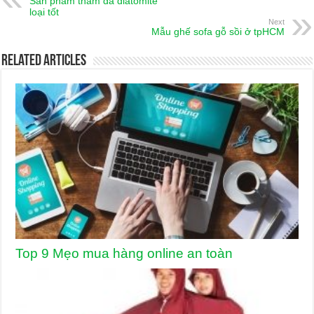
Sản phẩm thảm đá diatomite
loại tốt
Next
Mẫu ghế sofa gỗ sồi ở tpHCM
Related Articles
Top 9 Mẹo mua hàng online an toàn