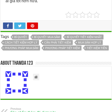
ái giá tốt hơn nữa.
Tags
BÍ QUYẾT
BÍ QUYẾT MUA SẮM
BÍ QUYẾT TIẾT KIỆM NHẤT
CÁCH TIẾT KIỆM HỢP LÝ
CẦN PHẢI TIẾT KIỆM
MUA SẮM HỢP LÝ
PHƯƠNG PHÁP MUA SẮM
PHƯƠNG PHÁP TIẾT KIỆM
TIẾT KIỆM TIỀN
About thamda123
Previous