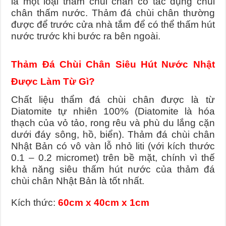
là một loại thảm chùi chân có tác dụng chùi
chân thấm nước. Thảm đá chùi chân thường
Ở đâu bán thảm đá hút nước loại tốt
được để trước cửa nhà tắm để có thể thấm hút
5 Mẫu Mũ Bác Sĩ Đẹp, Đúng Chuẩn Được Sử Dụng Nhiều Hiện Na
nước trước khi bước ra bên ngoài.
Tìm chỗ mua thảm đá siêu thấm
Thảm Đá Chùi Chân Siêu Hút Nước Nhật
Được Làm Từ Gì?
Chất liệu thẩm đá chùi chân được là từ
Diatomite tự nhiên 100% (Diatomite là hóa
thạch của vỏ tảo, rong rêu và phù du lắng cặn
dưới đáy sông, hồ, biển).
Thảm đá chùi chân
Nhật Bản có vô vàn lỗ nhỏ liti (với kích thước
0.1 – 0.2 micromet) trên bề mặt, chính vì thế
khả năng siêu thấm hút nước của thảm đá
chùi chân Nhật Bản là tốt nhất.
Kích thức:
60cm x 40cm x 1cm