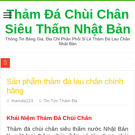
Thảm Đá Chùi Chân
Siêu Thấm Nhật Bản
Thông Tin Bảng Giá, Địa Chỉ Phân Phối Sỉ Lẻ Thảm Đá Lau Chân
Nhật Bản
Top 9 Tiệm vàng uy tín và chất lượng nhất Hải Phòng
Sản phẩm thảm đá lau chân chính
Giá thảm đá hàn quốc giá sỉ
hãng
Top 9 Mẹo mua hàng online an toàn
thamda123
Tin Tức Thảm Đá
Các sản phẩm máy lọc nước 3 vòi tốt được tin dùng
thảm đá xịn đến từ nhật bản giá tốt
Khái Niệm Thảm Đá Chùi Chân
Sản phẩm thảm đá diatomite chính hãng
Thảm đá chùi chân siêu thấm nước Nhật Bản
Cung cấp thảm đá chùi chân loại tốt