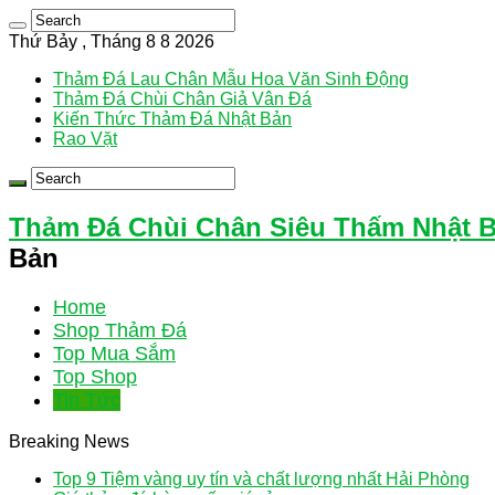
Thứ Bảy , Tháng 8 8 2026
Thảm Đá Lau Chân Mẫu Hoa Văn Sinh Động
Thảm Đá Chùi Chân Giả Vân Đá
Kiến Thức Thảm Đá Nhật Bản
Rao Vặt
Thảm Đá Chùi Chân Siêu Thấm Nhật 
Bản
Home
Shop Thảm Đá
Top Mua Sắm
Top Shop
Tin Tức
Breaking News
Top 9 Tiệm vàng uy tín và chất lượng nhất Hải Phòng