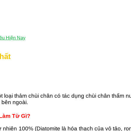
ều Hiện Nay
hất
t loại thảm chùi chân có tác dụng chùi chân thấm 
 bên ngoài.
Làm Từ Gì?
ự nhiên 100% (Diatomite là hóa thạch của vỏ tảo, ro