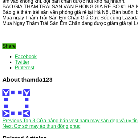
ẩm vào không khí, đôi bàn chân được hút khô rất nhanh.
BÁO GIÁ THẢM TRẢI SÀN VĂN PHÒNG GIÁ RẺ SỐ #1 HÀ 
Báo giá thảm trải sàn văn phòng giá rẻ tại Hà Nội, Bán buôn
Mua ngay Thảm Trải Sàn Êm Chân Giá Cực Sốc cùng Lazada
Mua Ngay Thảm Trải Sàn Êm Chân đang được giảm giá tại Laza
Share
Facebook
Twitter
Pinterest
About thamda123
Previous
Top 8 Cửa hàng bán vest nam may sẵn đẹp và uy tín
Next
Cơ sở may áo thun đồng phục