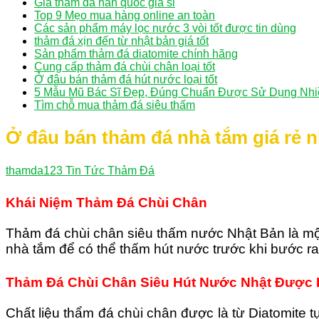
Giá thảm đá hàn quốc giá sỉ
Top 9 Mẹo mua hàng online an toàn
Các sản phẩm máy lọc nước 3 vòi tốt được tin dùng
thảm đá xịn đến từ nhật bản giá tốt
Sản phẩm thảm đá diatomite chính hãng
Cung cấp thảm đá chùi chân loại tốt
Ở đâu bán thảm đá hút nước loại tốt
5 Mẫu Mũ Bác Sĩ Đẹp, Đúng Chuẩn Được Sử Dụng Nhi
Tìm chỗ mua thảm đá siêu thấm
Ở đâu bán thảm đá nhà tắm giá rẻ n
thamda123
Tin Tức Thảm Đá
Khái Niệm Thảm Đá Chùi Chân
Thảm đá chùi chân siêu thấm nước Nhật Bản là mộ
nhà tắm để có thể thấm hút nước trước khi bước ra
Thảm Đá Chùi Chân Siêu Hút Nước Nhật Được 
Chất liệu thẩm đá chùi chân được là từ Diatomite t