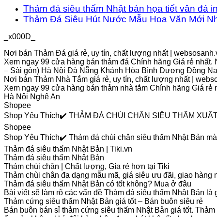
Thảm đá siêu thấm Nhật bản họa tiết vân đá i
Thảm Đá Siêu Hút Nước Mẫu Hoa Văn Mới Nh
_x000D_
Nơi bán Thảm Đá giá rẻ, uy tín, chất lượng nhất | websosanh.
Xem ngay 99 cửa hàng bán thảm đá Chính hãng Giá rẻ nhất. 
– Sài gòn) Hà Nội Đà Nẵng Khánh Hòa Bình Dương Đồng N
Nơi bán Thảm Nhà Tắm giá rẻ, uy tín, chất lượng nhất | webs
Xem ngay 99 cửa hàng bán thảm nhà tắm Chính hãng Giá rẻ n
Hà Nội Nghệ An
Shopee
Shop Yêu Thích✔️ THẢM ĐÁ CHÙI CHÂN SIÊU THẤM XUẤT N
Shopee
Shop Yêu Thích✔️ Thảm đá chùi chân siêu thấm Nhật Bản m
Thảm đá siêu thấm Nhật Bản | Tiki.vn
Thảm đá siêu thấm Nhật Bản
Thảm chùi chân | Chất lượng, Gía rẻ hơn tại Tiki
Thảm chùi chân đa dạng mẫu mã, giá siêu ưu đãi, giao hàng n
Thảm đá siêu thấm Nhật Bản có tốt không? Mua ở đâu
Bài viết sẽ làm rõ các vấn đề Thảm đá siêu thấm Nhật Bản l
Thảm cứng siêu thấm Nhật Bản giá tốt – Bán buôn siêu rẻ
Bán buôn bán sỉ thảm cứng siêu thấm Nhật Bản giá tốt. Thảm c