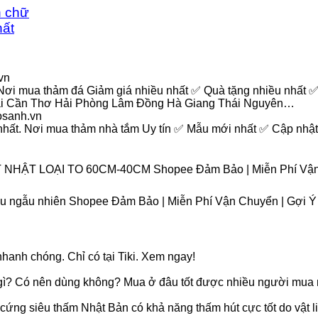
n chữ
ất
vn
Nơi mua thảm đá Giảm giá nhiều nhất ✅ Quà tặng nhiều nhất 
ai Cần Thơ Hải Phòng Lâm Đồng Hà Giang Thái Nguyên…
osanh.vn
hất. Nơi mua thảm nhà tắm Uy tín ✅ Mẫu mới nhất ✅ Cập nhật
HẬT LOẠI TO 60CM-40CM Shopee Đảm Bảo | Miễn Phí Vận 
àu ngẫu nhiên Shopee Đảm Bảo | Miễn Phí Vận Chuyển | Gợi 
hanh chóng. Chỉ có tại Tiki. Xem ngay!
à gì? Có nên dùng không? Mua ở đâu tốt được nhiều người mua 
ứng siêu thấm Nhật Bản có khả năng thấm hút cực tốt do vật li